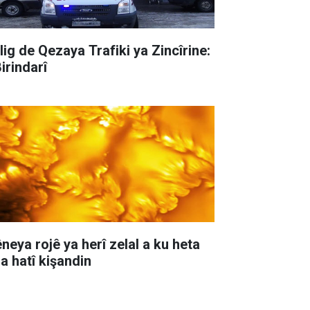
lig de Qezaya Trafiki ya Zincîrine:
irindarî
neya rojê ya herî zelal a ku heta
ha hatî kişandin