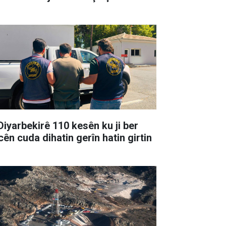
 Diyarbekirê 110 kesên ku ji ber
cên cuda dihatin gerîn hatin girtin