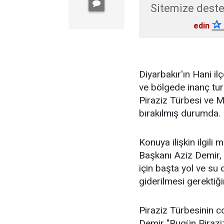
Sitemize deste
✰
edin
Diyarbakır'ın Hani il
ve bölgede inanç tur
Piraziz Türbesi ve 
bırakılmış durumda.
Konuya ilişkin ilgil
Başkanı Aziz Demir,
için başta yol ve su
giderilmesi gerektiğini
Piraziz Türbesinin c
Demir "Bugün Piraziz 