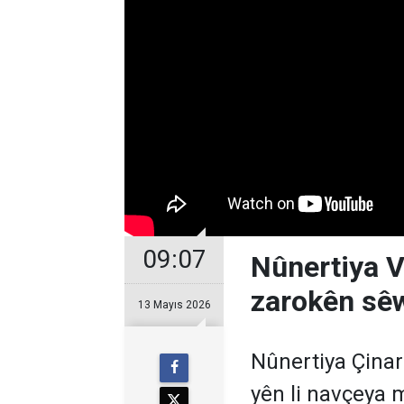
09:07
Nûnertiya V
zarokên sêw
13 Mayıs 2026
Nûnertiya Çinar
yên li navçeya m