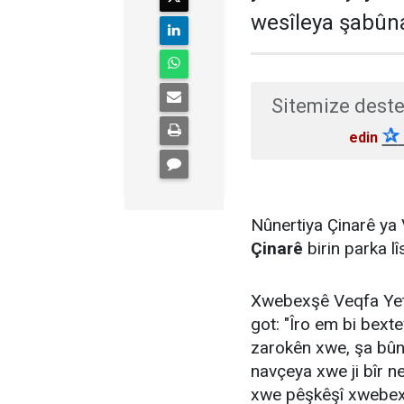
wesîleya şabûn
Sitemize deste
✰
edin
Nûnertiya Çinarê ya
Çinarê
birin parka l
Xwebexşê Veqfa Yet
got: "Îro em bi bext
zarokên xwe, şa bûn
navçeya xwe ji bîr n
xwe pêşkêşî xwebexş