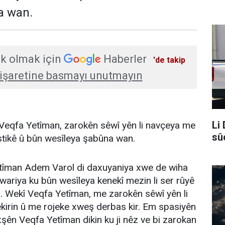
a wan.
k olmak için
Haberler
'de takip
işaretine basmayı unutmayın
Li
 Veqfa Yetîman, zarokên sêwî yên li navçeya me
sû
îstikê û bûn wesîleya şabûna wan.
îman Adem Varol di daxuyaniya xwe de wiha
ewariya ku bûn wesîleya kenekî mezin li ser rûyê
. Wekî Veqfa Yetîman, me zarokên sêwî yên li
ekirin û me rojeke xweş derbas kir. Em spasiyên
ên Veqfa Yetîman dikin ku ji nêz ve bi zarokan