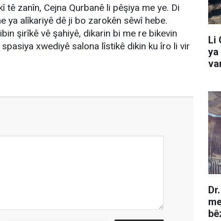
î tê zanîn, Cejna Qurbanê li pêşiya me ye. Di
 ya alîkariyê dê ji bo zarokên sêwî hebe.
in şirîkê vê şahiyê, dikarin bi me re bikevin
Li
spasiya xwediyê salona lîstikê dikin ku îro li vir
ya
va
Dr
me
bê