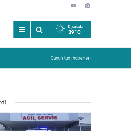
Diyarbakır
39 °C
15:12
Diyarbakır'da "etçil çekirge" olarak bilinen dev 
Günün tüm
haberleri
rdî