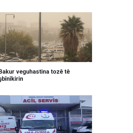
rsgirêkên tenduristiyê yên giran
 Bakur veguhastina tozê tê
bînîkirin