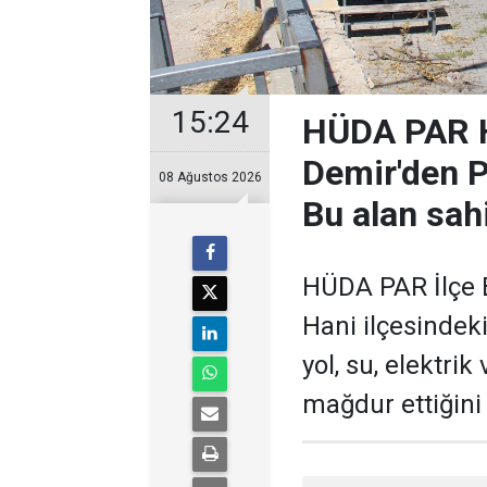
15:24
HÜDA PAR H
Demir'den Pi
08 Ağustos 2026
Bu alan sah
HÜDA PAR İlçe B
Hani ilçesindek
yol, su, elektrik
mağdur ettiğini b