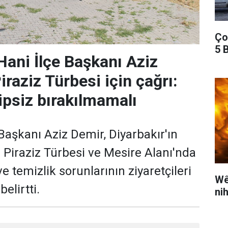
Ço
5 B
ani İlçe Başkanı Aziz
raziz Türbesi için çağrı:
ipsiz bırakılmamalı
aşkanı Aziz Demir, Diyarbakır'ın
i Piraziz Türbesi ve Mesire Alanı'nda
 ve temizlik sorunlarının ziyaretçileri
Wê
elirtti.
ni