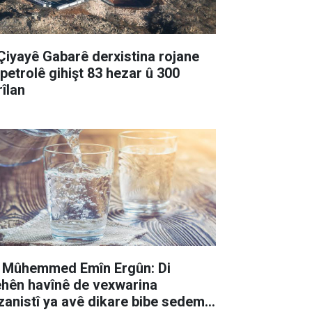
 Çiyayê Gabarê derxistina rojane
 petrolê gihişt 83 hezar û 300
rîlan
. Mûhemmed Emîn Ergûn: Di
hên havînê de vexwarina
zanistî ya avê dikare bibe sedema