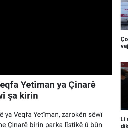
Ço
ve
eqfa Yetîman ya Çinarê
î şa kirin
ê ya Veqfa Yetîman, zarokên sêwî
Li
e Çinarê birin parka lîstikê û bûn
dik