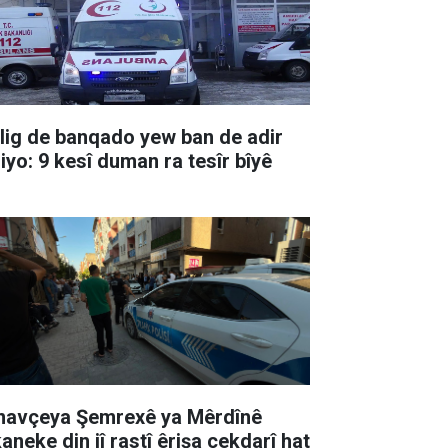
lig de banqado yew ban de adir
jiyo: 9 kesî duman ra tesîr bîyê
 navçeya Şemrexê ya Mêrdînê
aneke din jî rastî êrişa çekdarî hat