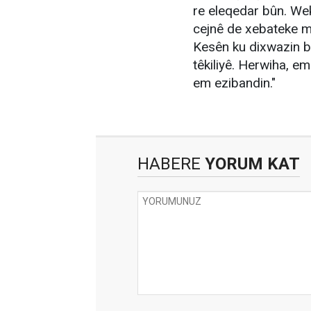
re eleqedar bûn. Wek
cejnê de xebateke me
Kesên ku dixwazin bib
têkiliyê. Herwiha, em 
em ezibandin."
HABERE
YORUM KAT