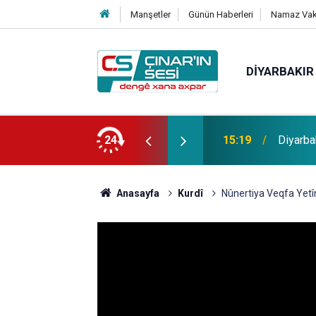
Manşetler
Günün Haberleri
Namaz Vaki
DIYARBAKIR
edef 2027'nin ikinci yarısı
24
15:16
Diyarbak
Anasayfa
Kurdî
Nûnertiya Veqfa Yetî