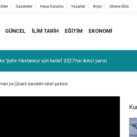
tleri
Gazeteler
Hava Durumu
Yazarlar
Arşiv
Sitene Ekle
GÜNCEL
İLIM TARIH
EĞITIM
EKONOMI
ır'ın 7 aylık asayiş tablosu açıklandı
man ya Çinarê zarokên sêwî şa kirin
Ku