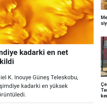
Me
siy
mdiye kadarki en net
kildi
iel K. Inouye Güneş Teleskobu,
Çe
 şimdiye kadarki en yüksek
Te
rüntüledi.
ke