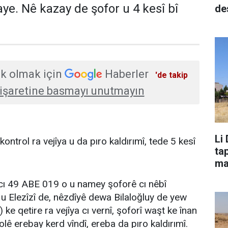
ye. Nê kazay de şofor u 4 kesî bî
de
k olmak için
Haberler
'de takip
işaretine basmayı unutmayın
Li
ontrol ra vejîya u da pıro kaldırımî, tede 5 kesî
ta
ma
cı 49 ABE 019 o u namey şoforê cı nêbî
u Elezîzî de, nêzdîyê dewa Bilaloğluy de yew
ke qetire ra vejîya cı vernî, şoforî waşt ke înan
olê erebay kerd vîndî, ereba da pıro kaldırımî.