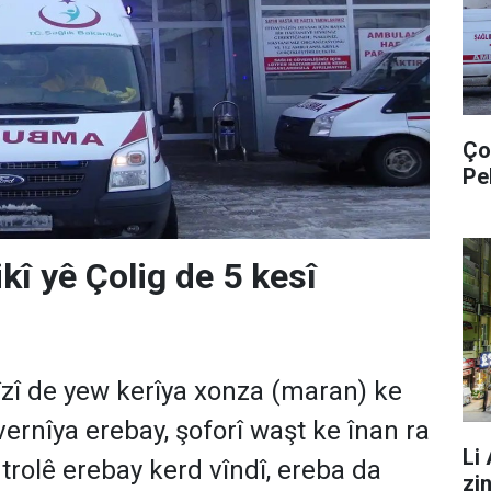
Ço
Pe
kî yê Çolig de 5 kesî
îzî de yew kerîya xonza (maran) ke
 vernîya erebay, şoforî waşt ke înan ra
Li
trolê erebay kerd vîndî, ereba da
zi