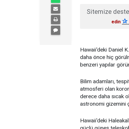
Sitemize deste
✰
edin
Hawaii'deki Daniel 
daha önce hiç görülm
benzeri yapılar görü
Bilim adamları, tespi
atmosferi olan koro
derece daha sıcak ol
astronomi gizemini ç
Hawaii'deki Haleaka
güçlü güneş teleskob