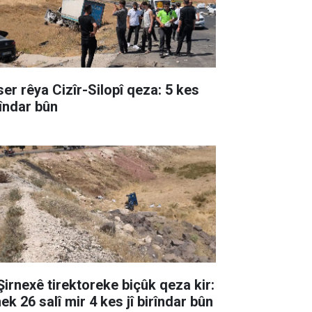
ser rêya Cizîr-Silopî qeza: 5 kes
rîndar bûn
 Şirnexê tirektoreke biçûk qeza kir:
ek 26 salî mir 4 kes jî birîndar bûn