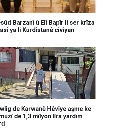
sûd Barzanî û Elî Bapîr li ser krîza
asî ya li Kurdistanê civiyan
wlîg de Karwanê Hêvîye aşme ke
muzî de 1,3 mîlyon lîra yardım
rd