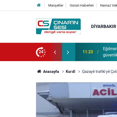
Manşetler
Günün Haberleri
Namaz Vaki
DIYARBAKIR
yarı: Fiziki önlemler yetmez, en büyük
Avukat 
24
11:20
çözümün
Anasayfa
Kurdî
Qazayê trafikî yê Çoli