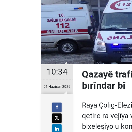
10:34
Qazayê trafi
bırîndar bî
01 Haziran 2026
Raya Çolig-Elez
qetire ra vejîya
bixeleşîyo u kon