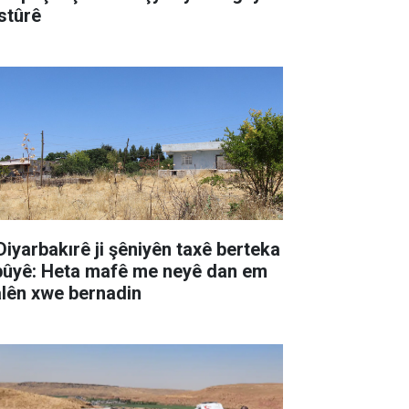
stûrê
 Diyarbakırê ji şêniyên taxê berteka
pûyê: Heta mafê me neyê dan em
lên xwe bernadin