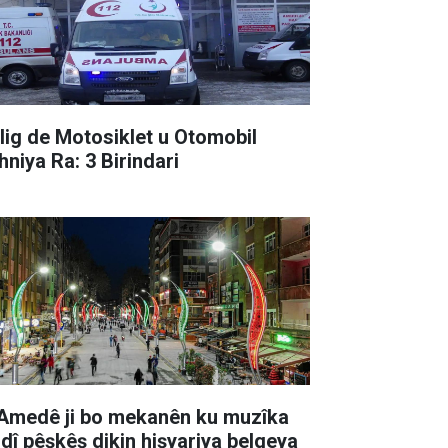
lig de Motosiklet u Otomobil
hniya Ra: 3 Birindari
 Amedê ji bo mekanên ku muzîka
ndî pêşkêş dikin hişyariya belgeya