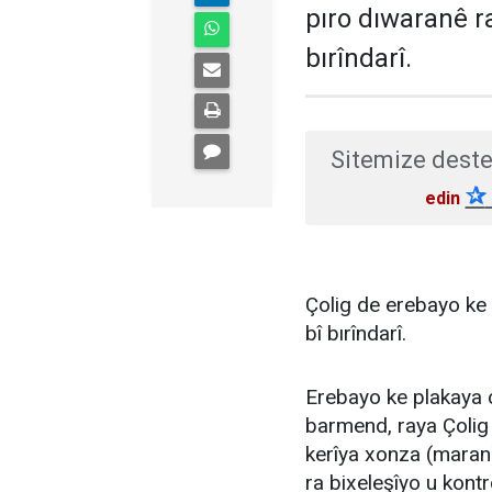
pıro dıwaranê ra
bırîndarî.
Sitemize deste
✰
edin
Çolig de erebayo ke k
bî bırîndarî.
Erebayo ke plakaya 
barmend, raya Çolig 
kerîya xonza (maran) 
ra bixeleşîyo u kontr