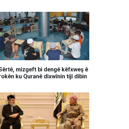
 Sêrtê, mizgeft bi dengê kêfxweş ê
rokên ku Quranê dixwînin tijî dibin