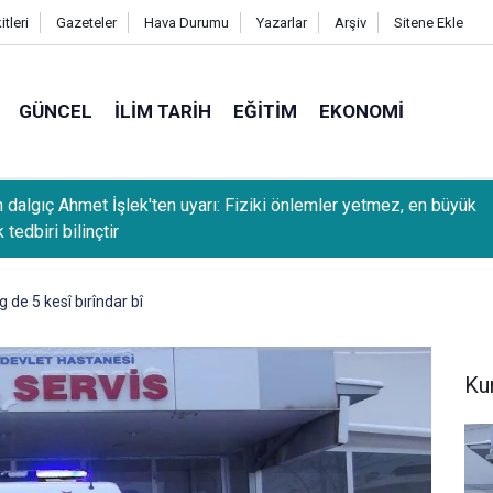
tleri
Gazeteler
Hava Durumu
Yazarlar
Arşiv
Sitene Ekle
GÜNCEL
İLIM TARIH
EĞITIM
EKONOMI
Sait Güneş: Arabuluculuk, uyuşmazlıkların mahkemeye taşınmada
ü sağlıyor
g de 5 kesî bırîndar bî
Ku