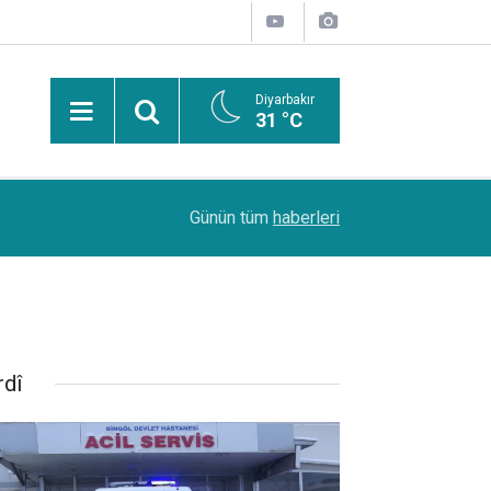
Diyarbakır
31 °C
n
11:06
Oto galericileri: İkinci el piyasası neredeyse d
Günün tüm
haberleri
rdî