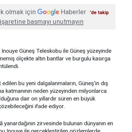
k olmak için
Haberler
'de takip
işaretine basmayı unutmayın
K. Inouye Güneş Teleskobu ile Güneş yüzeyinde
emiş ölçekte altın bantlar ve burgulu kasırga
ntülendi.
t edilen bu yeni dalgalanmaların, Güneş'in dış
na katmanının neden yüzeyinden milyonlarca
duğuna dair on yıllardır süren en büyük
özebileceğini ifade ediyor.
lā yanardağının zirvesinde bulunan dünyanın en
u Inouye ile gerçekleştirilen gözlemlerde,