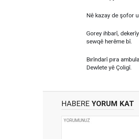
Nê kazay de şofor u 4
Gorey ihbarî, dekerîy
sewqê herême bî.
Bırîndarî pıra ambu
Dewlete yê Çoligî.
HABERE
YORUM KAT