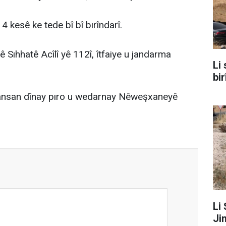
 kesê ke tede bî bî bırîndarî.
ê Sıhhatê Acîlî yê 112î, îtfaiye u jandarma
Li 
bi
lansan dînay pıro u wedarnay Nêweşxaneyê
Li
Jin