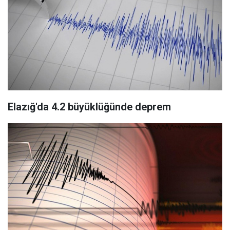
Elazığ'da 4.2 büyüklüğünde deprem