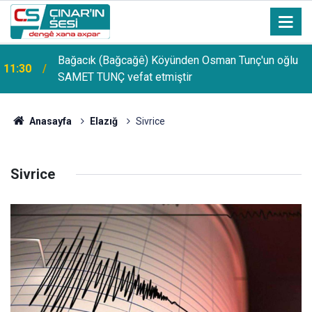
Bağacık (Bağcağê) Köyünden Osman Tunç'un oğlu
11:30
SAMET TUNÇ vefat etmiştir
Anasayfa
Elazığ
Sivrice
Sivrice