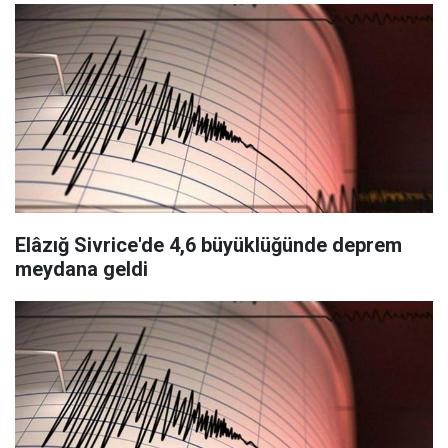
Elâzığ Sivrice'de 4,6 büyüklüğünde deprem
meydana geldi