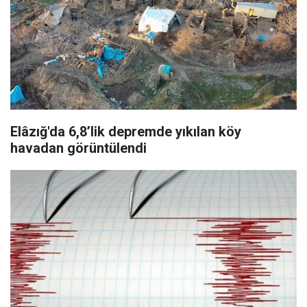
Elâzığ'da 6,8’lik depremde yıkılan köy
havadan görüntülendi