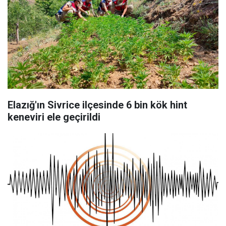
Elazığ'ın Sivrice ilçesinde 6 bin kök hint
keneviri ele geçirildi