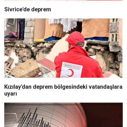
Sivrice'de deprem
Kızılay'dan deprem bölgesindeki vatandaşlara
uyarı