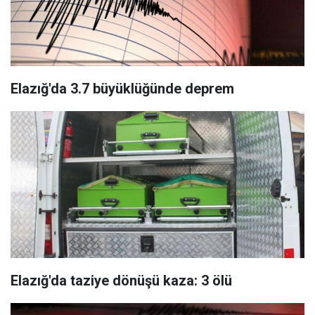
Elazığ'da 3.7 büyüklüğünde deprem
Elazığ'da taziye dönüşü kaza: 3 ölü