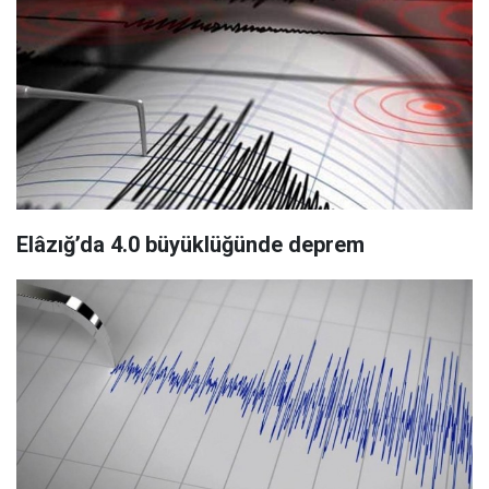
Elâzığ’da 4.0 büyüklüğünde deprem