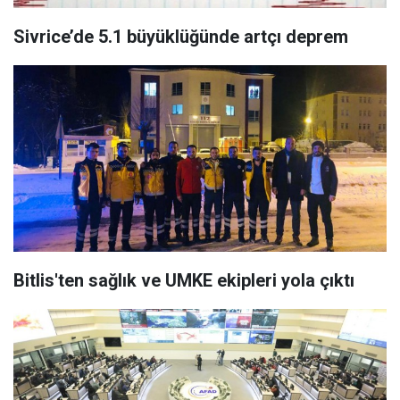
Sivrice’de 5.1 büyüklüğünde artçı deprem
Bitlis'ten sağlık ve UMKE ekipleri yola çıktı