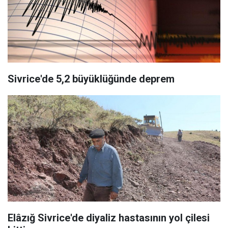
Sivrice'de 5,2 büyüklüğünde deprem
Elâzığ Sivrice'de diyaliz hastasının yol çilesi