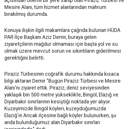
açısından önemli bir yere sahip olan Piraziz Türbesi ve
Mesire Alanı, tüm hizmet alanlarından mahrum
bırakılmış durumda.
Konuya ilişkin ilgili makamlara çağrıda bulunan HÜDA
PAR İlçe Başkanı Aziz Demir, buraya gelen
ziyaretçilerin mağdur olmaması için başta yol ve su
olmak üzere mevcut sorun ve sıkıntıların giderilmesi
gerektiğini belirtti.
Piraziz Türbesinin coğrafik durumu hakkında kısaca
bilgi aktaran Demir "Bugün Piraziz Türbesi ve Mesire
Alanı'nı ziyaret ettik. Piraziz, deniz seviyesinden
yaklaşık bin 500 metre yükseklikte, Bingöl, Elazığ ve
Diyarbakır sınırlarının kesiştiği noktada yer alıyor.
Kuzeyimizde Bingöl köyleri, kuzeydoğumuzda
Elazığ'ın Arıcak ilçesine bağlı köyler bulunurken, şu
anda bulunduğumuz alan Diyarbakır sınırları