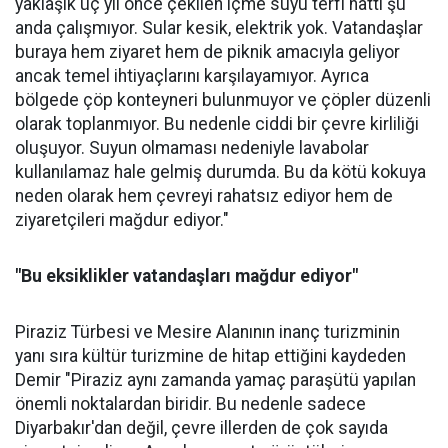
yaklaşık üç yıl önce çekilen içme suyu terfi hattı şu
anda çalışmıyor. Sular kesik, elektrik yok. Vatandaşlar
buraya hem ziyaret hem de piknik amacıyla geliyor
ancak temel ihtiyaçlarını karşılayamıyor. Ayrıca
bölgede çöp konteyneri bulunmuyor ve çöpler düzenli
olarak toplanmıyor. Bu nedenle ciddi bir çevre kirliliği
oluşuyor. Suyun olmaması nedeniyle lavabolar
kullanılamaz hale gelmiş durumda. Bu da kötü kokuya
neden olarak hem çevreyi rahatsız ediyor hem de
ziyaretçileri mağdur ediyor."
"Bu eksiklikler vatandaşları mağdur ediyor"
Piraziz Türbesi ve Mesire Alanının inanç turizminin
yanı sıra kültür turizmine de hitap ettiğini kaydeden
Demir "Piraziz aynı zamanda yamaç paraşütü yapılan
önemli noktalardan biridir. Bu nedenle sadece
Diyarbakır'dan değil, çevre illerden de çok sayıda