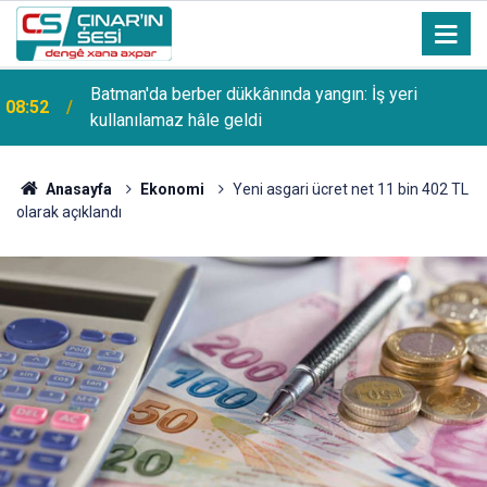
08:51
Malatya'da iki ayrı trafik kazası: 5 yaralı
Anasayfa
Ekonomi
Yeni asgari ücret net 11 bin 402 TL
olarak açıklandı