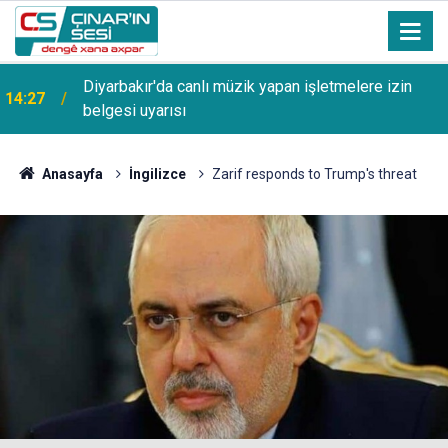
13:53
Şanlıurfa Bozova'da aranan hükümlü yakalandı
Anasayfa
İngilizce
Zarif responds to Trump's threat