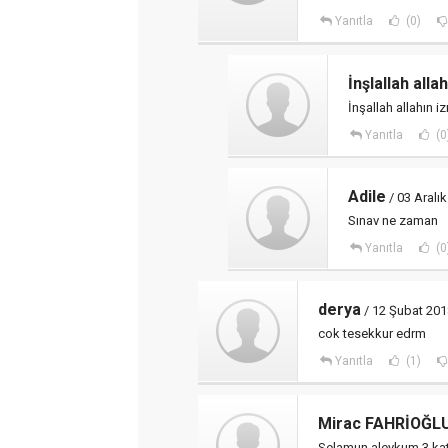
Yanıtla
(0)
İnşlallah allah
İnşallah allahın iz
Yanıtla
(0
Adile
/ 03 Aralı
Sınav ne zaman
Yanıtla
(0
derya
/ 12 Şubat 201
cok tesekkur edrm
Yanıtla
(1)
Mirac FAHRİOĞL
Selamun aleykum 3.kata