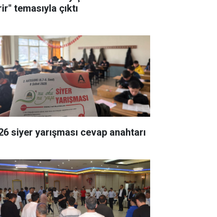
ir" temasıyla çıktı
26 siyer yarışması cevap anahtarı