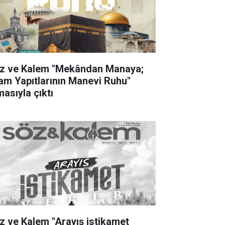
z ve Kalem "Mekândan Manaya;
lam Yapıtlarının Manevi Ruhu"
masıyla çıktı
z ve Kalem "Arayış istikamet