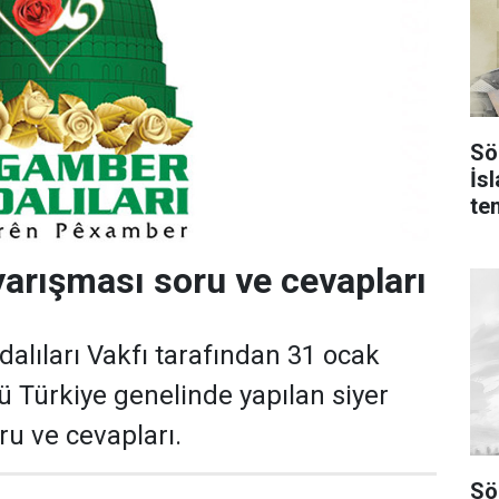
Sö
İs
te
yarışması soru ve cevapları
lıları Vakfı tarafından 31 ocak
 Türkiye genelinde yapılan siyer
ru ve cevapları.
Sö