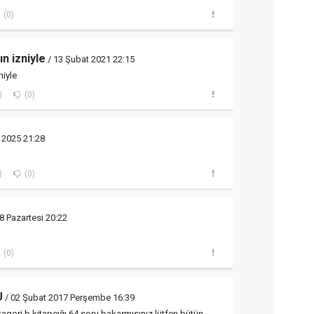
(0)
ın izniyle
/ 13 Şubat 2021 22:15
niyle
)
(0)
k 2025 21:28
)
(0)
8 Pazartesi 20:22
(0)
U
/ 02 Şubat 2017 Perşembe 16:39
gori b kitapçığı 64.soru bakarmısınız lütfen bütün