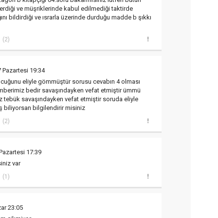
erdiği ve müşriklerinde kabul edilmediği taktirde
ı bildirdiği ve ısrarla üzerinde durduğu madde b şıkkı
(2)
 Pazartesi 19:34
cuğunu eliyle gömmüştür sorusu cevabın 4 olması
mberimiz bedir savaşındayken vefat etmiştir ümmü
tebük savaşındayken vefat etmiştir soruda eliyle
biliyorsan bilgilendirir misiniz
(2)
Pazartesi 17:39
iniz var
(1)
ar 23:05