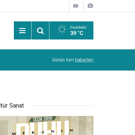
Diyarbakır
39 °C
Uzmanından güneşten korunma uyarısı: Güneş leke
14:44
Günün tüm
haberleri
kanserlerine de yol açabilir
ltür Sanat