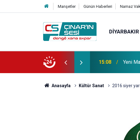
Manşetler
Günün Haberleri
Namaz Vaki
DIYARBAKIR
 vefat etmiştir
24
14:51
Çınar i
Anasayfa
Kültür Sanat
2016 siyer yar