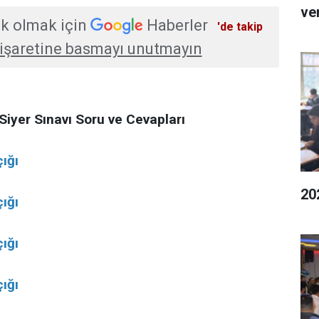
ver
k olmak için
Haberler
'de takip
işaretine basmayı unutmayın
iyer Sınavı Soru ve Cevapları
çığı
20
çığı
çığı
çığı