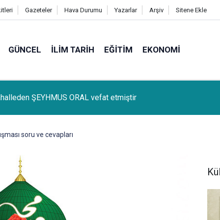
tleri
Gazeteler
Hava Durumu
Yazarlar
Arşiv
Sitene Ekle
GÜNCEL
İLIM TARIH
EĞITIM
EKONOMI
lçemize bağlı Kûrik Köyünden MEYRİ GÜL vefat etmiştir
ışması soru ve cevapları
Kü