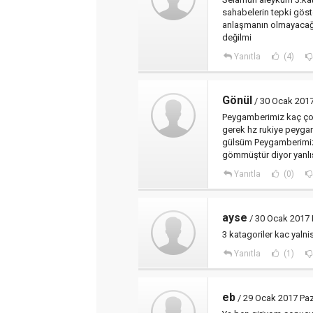
sahabelerin tepki göst
anlaşmanın olmayacağın
değilmi
Yanıtla
(4)
Gönül
/ 30 Ocak 2017
Peygamberimiz kaç ço
gerek hz rukiye peyga
gülsüm Peygamberimiz 
gömmüştür diyor yanlış 
Yanıtla
(0)
ayse
/ 30 Ocak 2017 
3 katagoriler kac yalnis
Yanıtla
(1)
eb
/ 29 Ocak 2017 Paz