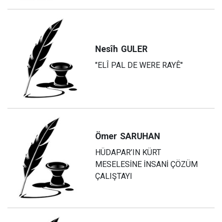
Nesîh
GULER
"ELÎ PAL DE WERE RAYÊ"
Ömer
SARUHAN
HÜDAPAR’IN KÜRT
MESELESİNE İNSANİ ÇÖZÜM
ÇALIŞTAYI