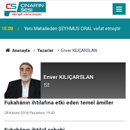
15:08
Yeni Mahalleden ŞEYHMUS ORAL vefat etmiştir
Çınar ilçemize bağlı Kûrik Köyünden MEYRİ GÜL
14:51
vefat etmiştir
Anasayfa
Yazarlar
Enver KILIÇARSLAN
Enver KILIÇARSLAN
Fukahânın ihtilafına etki eden temel âmiller
28 Kasım 2016 Pazartesi 19:43