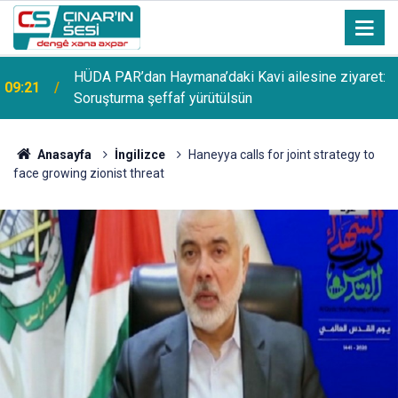
HÜDA PAR’dan Haymana’daki Kavi ailesine ziyaret:
09:21
Soruşturma şeffaf yürütülsün
Anasayfa
İngilizce
Haneyya calls for joint strategy to
face growing zionist threat