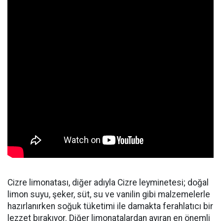
Cizre limonatası, diğer adıyla Cizre leyminetesi; doğal
limon suyu, şeker, süt, su ve vanilin gibi malzemelerle
hazırlanırken soğuk tüketimi ile damakta ferahlatıcı bir
lezzet bırakıyor. Diğer limonatalardan ayıran en önemli