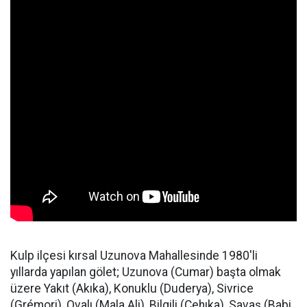
Kulp ilçesi kırsal Uzunova Mahallesinde 1980'li
yıllarda yapılan gölet; Uzunova (Cumar) başta olmak
üzere Yakıt (Akıka), Konuklu (Duderya), Sivrice
(Grémori), Ovalı (Mala Ali), Bilgili (Cehıka), Savaş (Babi