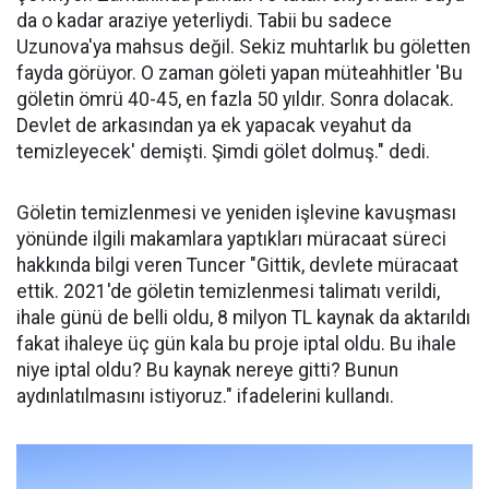
da o kadar araziye yeterliydi. Tabii bu sadece
Uzunova'ya mahsus değil. Sekiz muhtarlık bu göletten
fayda görüyor. O zaman göleti yapan müteahhitler 'Bu
göletin ömrü 40-45, en fazla 50 yıldır. Sonra dolacak.
Devlet de arkasından ya ek yapacak veyahut da
temizleyecek' demişti. Şimdi gölet dolmuş." dedi.
Göletin temizlenmesi ve yeniden işlevine kavuşması
yönünde ilgili makamlara yaptıkları müracaat süreci
hakkında bilgi veren Tuncer "Gittik, devlete müracaat
ettik. 2021'de göletin temizlenmesi talimatı verildi,
ihale günü de belli oldu, 8 milyon TL kaynak da aktarıldı
fakat ihaleye üç gün kala bu proje iptal oldu. Bu ihale
niye iptal oldu? Bu kaynak nereye gitti? Bunun
aydınlatılmasını istiyoruz." ifadelerini kullandı.