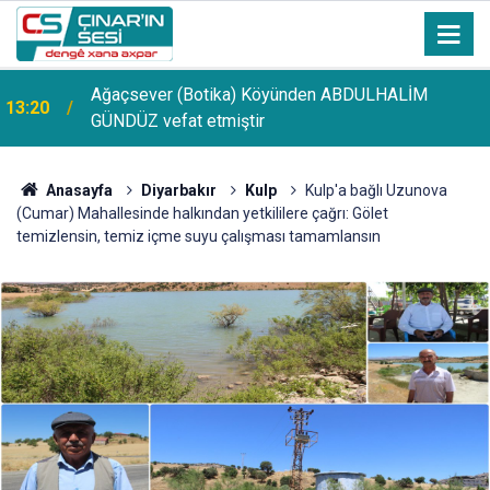
13:10
Çınarlı genç motosiklet kazasında hayatını kaybetti
Anasayfa
Diyarbakır
Kulp
Kulp'a bağlı Uzunova
(Cumar) Mahallesinde halkından yetkililere çağrı: Gölet
temizlensin, temiz içme suyu çalışması tamamlansın