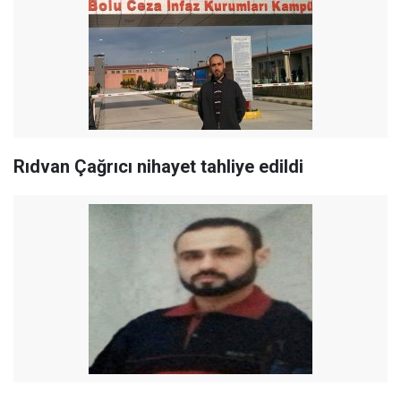
Rıdvan Çağrıcı nihayet tahliye edildi