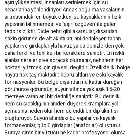
aşırı yükselmesi, insanları serinlemek için su
kenarlarına yönlendiriyor. Ancak boğulma vakalarının
artmasındaki en büyük etken, su kaynaklarının fiziki
yapısının bilinmemesi ve 'aşırı özgüven' ile gelen
tedbirsizliktir. Dicle nehri gibi akarsular, dışarıdan
sakin görünse de alt akıntıları, ani derinleşen taban
yapıları ve girdaplarıyla havuz ya da denizlerden çok
daha farklı ve tehlikeli bir karaktere sahiptir. En riskli
alanlar nereler diye soracak olursanız, nehirlerin her
noktası yüzmek için güvenli değildir. Özellikle iki bölge
hayati risk taşımaktadır: köprü altları ve eski kayalık
formasyonlar. Bu bölge dışarıdan ne kadar durağan
görünürse görünsün, suyun altında yaklaşık 15-20
metreye varan ani bir derinliğe sahiptir. Bu derinlik,
hem su sıcaklığının aniden düşerek kramplara yol
açmasına neden olur hem de ciddi bir dip akıntısı
oluşturuyor. Suyun altındaki bu yapılar ve kayalık
formasyonlar, güçlü girdaplar (anaforlar) oluşturur.
Buraya giren bir yüzücü ne kadar profesyonel olursa