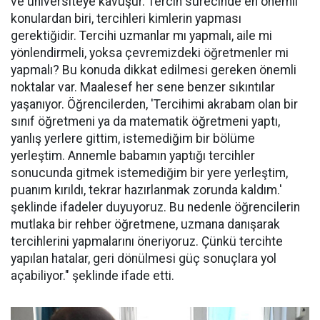
ve üniversiteye kavuşur. Tercih sürecinde en önemli
konulardan biri, tercihleri kimlerin yapması
gerektiğidir. Tercihi uzmanlar mı yapmalı, aile mi
yönlendirmeli, yoksa çevremizdeki öğretmenler mi
yapmalı? Bu konuda dikkat edilmesi gereken önemli
noktalar var. Maalesef her sene benzer sıkıntılar
yaşanıyor. Öğrencilerden, 'Tercihimi akrabam olan bir
sınıf öğretmeni ya da matematik öğretmeni yaptı,
yanlış yerlere gittim, istemediğim bir bölüme
yerleştim. Annemle babamın yaptığı tercihler
sonucunda gitmek istemediğim bir yere yerleştim,
puanım kırıldı, tekrar hazırlanmak zorunda kaldım.'
şeklinde ifadeler duyuyoruz. Bu nedenle öğrencilerin
mutlaka bir rehber öğretmene, uzmana danışarak
tercihlerini yapmalarını öneriyoruz. Çünkü tercihte
yapılan hatalar, geri dönülmesi güç sonuçlara yol
açabiliyor." şeklinde ifade etti.