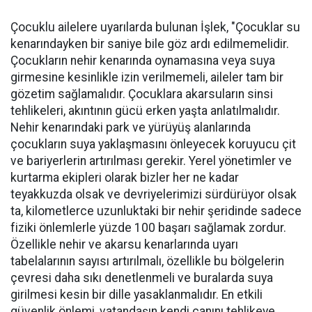
Çocuklu ailelere uyarılarda bulunan İşlek, "Çocuklar su
kenarındayken bir saniye bile göz ardı edilmemelidir.
Çocukların nehir kenarında oynamasına veya suya
girmesine kesinlikle izin verilmemeli, aileler tam bir
gözetim sağlamalıdır. Çocuklara akarsuların sinsi
tehlikeleri, akıntının gücü erken yaşta anlatılmalıdır.
Nehir kenarındaki park ve yürüyüş alanlarında
çocukların suya yaklaşmasını önleyecek koruyucu çit
ve bariyerlerin artırılması gerekir. Yerel yönetimler ve
kurtarma ekipleri olarak bizler her ne kadar
teyakkuzda olsak ve devriyelerimizi sürdürüyor olsak
ta, kilometlerce uzunluktaki bir nehir şeridinde sadece
fiziki önlemlerle yüzde 100 başarı sağlamak zordur.
Özellikle nehir ve akarsu kenarlarında uyarı
tabelalarının sayısı artırılmalı, özellikle bu bölgelerin
çevresi daha sıkı denetlenmeli ve buralarda suya
girilmesi kesin bir dille yasaklanmalıdır. En etkili
güvenlik önlemi, vatandaşın kendi canını tehlikeye