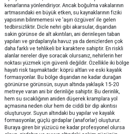
kenarlarına yönlendiriyor. Ancak boğulma vakalarının
artmasındaki en büyük etken, su kaynaklarının fiziki
yapısının bilinmemesi ve 'aşırı özgüven' ile gelen
tedbirsizliktir. Dicle nehri gibi akarsular, dışarıdan
sakin görünse de alt akıntıları, ani derinleşen taban
yapıları ve girdaplarıyla havuz ya da denizlerden çok
daha farklı ve tehlikeli bir karaktere sahiptir. En riskli
alanlar nereler diye soracak olursanız, nehirlerin her
noktası yüzmek için güvenli değildir. Özellikle iki bölge
hayati risk taşımaktadır: köprü altları ve eski kayalık
formasyonlar. Bu bölge dışarıdan ne kadar durağan
görünürse görünsün, suyun altında yaklaşık 15-20
metreye varan ani bir derinliğe sahiptir. Bu derinlik,
hem su sıcaklığının aniden düşerek kramplara yol
açmasına neden olur hem de ciddi bir dip akıntısı
oluşturuyor. Suyun altındaki bu yapılar ve kayalık
formasyonlar, güçlü girdaplar (anaforlar) oluşturur.
Buraya giren bir yüzücü ne kadar profesyonel olursa