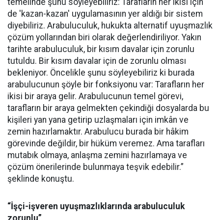
temelinde şunu söyleyebiliriz: Tarafların her ikisi için
de 'kazan-kazan' uygulamasının yer aldığı bir sistem
diyebiliriz. Arabuluculuk, hukukta alternatif uyuşmazlık
çözüm yollarından biri olarak değerlendiriliyor. Yakın
tarihte arabuluculuk, bir kısım davalar için zorunlu
tutuldu. Bir kısım davalar için de zorunlu olması
bekleniyor. Öncelikle şunu söyleyebiliriz ki burada
arabulucunun şöyle bir fonksiyonu var: Tarafların her
ikisi bir araya gelir. Arabulucunun temel görevi,
tarafların bir araya gelmekten çekindiği dosyalarda bu
kişileri yan yana getirip uzlaşmaları için imkân ve
zemin hazırlamaktır. Arabulucu burada bir hâkim
görevinde değildir, bir hüküm veremez. Ama tarafları
mutabık olmaya, anlaşma zemini hazırlamaya ve
çözüm önerilerinde bulunmaya teşvik edebilir.”
şeklinde konuştu.
“İşçi-işveren uyuşmazlıklarında arabuluculuk
zorunlu”