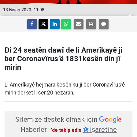
13 Nisan 2020
11:08
Di 24 seatên dawî de li Amerîkayê ji
ber Coronavîrus’ê 1831kesên din jî
mirin
Li Amerîkayê hejmara kesên ku ji ber Coronavîrus’ê
mirin derket li ser 20 hezaran.
Sitemize destek olmak için
Haberler
✰
işaretine
'de takip edin