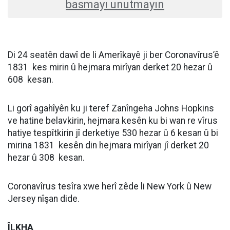
basmayı unutmayın
Di 24 seatên dawî de li Amerîkayê ji ber Coronavîrus’ê
1831 kes mirin û hejmara mirîyan derket 20 hezar û
608 kesan.
Li gorî agahîyên ku ji teref Zanîngeha Johns Hopkins
ve hatine belavkirin, hejmara kesên ku bi wan re vîrus
hatiye tespîtkirin jî derketiye 530 hezar û 6 kesan û bi
mirina 1831 kesên din hejmara mirîyan jî derket 20
hezar û 308 kesan.
Coronavîrus tesîra xwe herî zêde li New York û New
Jersey nîşan dide.
ÎLKHA