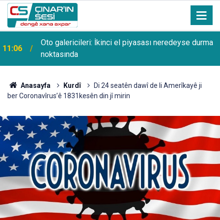
Oto galericileri: İkinci el piyasası neredeyse durma
11:06
noktasında
Anasayfa
Kurdî
Di 24 seatên dawî de li Amerîkayê ji
ber Coronavîrus’ê 1831kesên din jî mirin