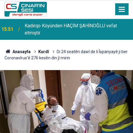
Kadırqo Köyünden HAÇİM ŞAHİNOĞLU vefat
15:51
etmiştir
Anasayfa
Kurdî
Di 24 seatên dawî de li Îspanyayê ji ber
Coronavîrus’ê 276 kesên din jî mirin