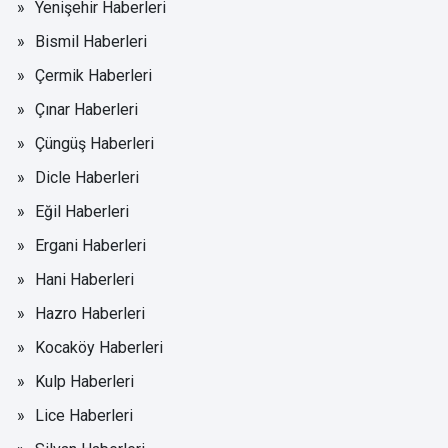
Demir'den Piraziz Türbesi için çağrı:
Bu alan sahipsiz bırakılmamalı
HÜDA PAR İlçe Başkanı Aziz Demir, Diyarbakır'ın Hani
ilçesindeki Piraziz Türbesi ve Mesire Alanı'nda yol, su,
elektrik ve temizlik sorunlarının ziyaretçileri mağdur
ettiğini belirtti.
Sitemize destek olmak için
Haberler
✰
işaretine
'de takip edin
basmayı unutmayın
Diyarbakır'ın Hani ilçesine bağlı kırsal Kuyular