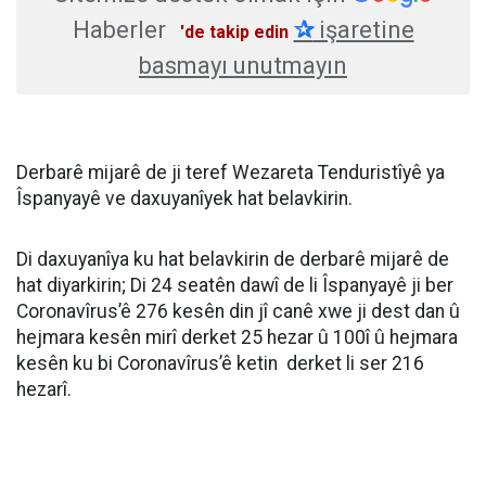
Haberler
✰
işaretine
'de takip edin
basmayı unutmayın
Derbarê mijarê de ji teref Wezareta Tenduristîyê ya
Îspanyayê ve daxuyanîyek hat belavkirin.
Di daxuyanîya ku hat belavkirin de derbarê mijarê de
hat diyarkirin; Di 24 seatên dawî de li Îspanyayê ji ber
Coronavîrus’ê 276 kesên din jî canê xwe ji dest dan û
hejmara kesên mirî derket 25 hezar û 100î û hejmara
kesên ku bi Coronavîrus’ê ketin derket li ser 216
hezarî.