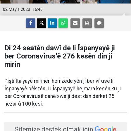
02 Mayıs 2020
16:46
Di 24 seatên dawî de li Îspanyayê ji
ber Coronavîrus’ê 276 kesên din jî
mirin
Piştî Îtalyayê mirinên herî zêde yên ji ber vîrusê li
Îspanyayê pêk tên. Li Îspanyayê hejmara kesên ku ji
ber Coronavîrusê canê xwe ji dest dan derket 25
hezar û 100 kesî.
Sitemize destek olmak için