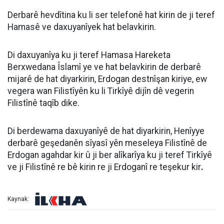
Derbarê hevdîtina ku li ser telefonê hat kirin de ji teref
Hamasê ve daxuyanîyek hat belavkirin.
Di daxuyanîya ku ji teref Hamasa Hareketa
Berxwedana Îslamî ye ve hat belavkirin de derbarê
mijarê de hat diyarkirin, Erdogan destnîşan kiriye, ew
vegera wan Filistîyên ku li Tirkîyê dijîn dê vegerin
Filistînê taqîb dike.
Di berdewama daxuyanîyê de hat diyarkirin, Henîyye
derbarê geşedanên sîyasî yên meseleya Filistînê de
Erdogan agahdar kir û ji ber alîkarîya ku ji teref Tirkîyê
ve ji Filistînê re bê kirin re ji Erdoganî re teşekur kir
.
Kaynak: