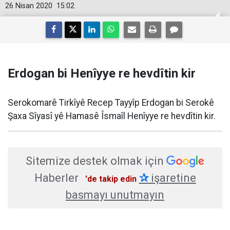
26 Nisan 2020
15:02
Erdogan bi Henîyye re hevdîtin kir
Serokomarê Tirkîyê Recep Tayyîp Erdogan bi Serokê
Şaxa Sîyasî yê Hamasê Îsmaîl Henîyye re hevdîtin kir.
Sitemize destek olmak için
Haberler
✰
işaretine
'de takip edin
basmayı unutmayın