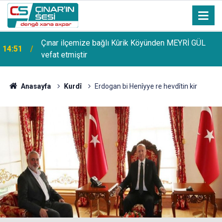
Uzmanından güneşten korunma uyarısı: Güneş
14:44
lekelerinin yanı sıra bazı cilt kanserlerine de yol
açabilir
Anasayfa
Kurdî
Erdogan bi Henîyye re hevdîtin kir