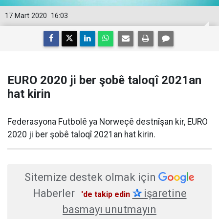
17 Mart 2020
16:03
EURO 2020 ji ber şobê taloqî 2021an
hat kirin
Federasyona Futbolê ya Norweçê destnîşan kir, EURO
2020 ji ber şobê taloqî 2021an hat kirin.
Sitemize destek olmak için
Haberler
✰
işaretine
'de takip edin
basmayı unutmayın