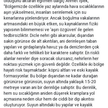
olduğunu aktaran eğitmen dalgıç Ahmet İşlek,
"Bölgemizde özellikle yaz aylarında hava sıcaklıklarının
aşırı yükselmesi, insanları serinlemek için su
kenarlarına yönlendiriyor. Ancak boğulma vakalarının
artmasındaki en büyük etken, su kaynaklarının fiziki
yapısının bilinmemesi ve 'aşırı özgüven' ile gelen
tedbirsizliktir. Dicle nehri gibi akarsular, dışarıdan
sakin görünse de alt akıntıları, ani derinleşen taban
yapıları ve girdaplarıyla havuz ya da denizlerden çok
daha farklı ve tehlikeli bir karaktere sahiptir. En riskli
alanlar nereler diye soracak olursanız, nehirlerin her
noktası yüzmek için güvenli değildir. Özellikle iki bölge
hayati risk taşımaktadır: köprü altları ve eski kayalık
formasyonlar. Bu bölge dışarıdan ne kadar durağan
görünürse görünsün, suyun altında yaklaşık 15-20
metreye varan ani bir derinliğe sahiptir. Bu derinlik,
hem su sıcaklığının aniden düşerek kramplara yol
açmasına neden olur hem de ciddi bir dip akıntısı
oluşturuyor. Suyun altındaki bu yapılar ve kayalık