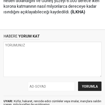
neden dolandığını ve Güneş yüzeyi 6.000 derece iken
korona katmanının nasıl milyonlarca dereceye kadar
ısındığını açıklayabileceği kaydedildi.
(İLKHA)
HABERE
YORUM KAT
UYARI:
Küfür, hakaret, rencide edici cümleler veya imalar, inançlara saldırı
içeren, imla kuralları ile yazılmamış,