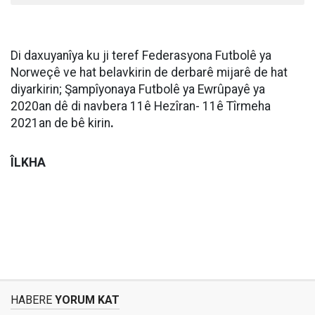
Di daxuyanîya ku ji teref Federasyona Futbolê ya
Norweçê ve hat belavkirin de derbarê mijarê de hat
diyarkirin; Şampîyonaya Futbolê ya Ewrûpayê ya
2020an dê di navbera 11ê Hezîran- 11ê Tîrmeha
2021an de bê kirin
.
ÎLKHA
HABERE
YORUM KAT