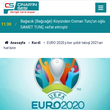
PDR Uzmanı Muhammed Beşir Özçelik: Hiçbir
11:24
şekilde puana bakılmamalı, başarı sırasına göre
tercih yapılmalı
Anasayfa
Kurdî
EURO 2020 ji ber şobê taloqî 2021an
hat kirin