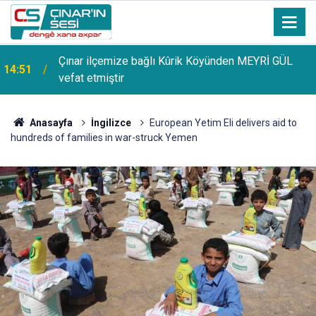
Çınar ilçemize bağlı Kûrik Köyünden MEYRİ GÜL
14:51
vefat etmiştir
Anasayfa
İngilizce
European Yetim Eli delivers aid to
hundreds of families in war-struck Yemen