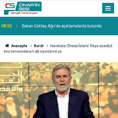
a
08:55
Bakan Göktaş Ağrı'da açıklamalarda bulundu
Anasayfa
Kurdî
Harekata Cîhada Îslamî: Rêya azadîyê
bes berxwedana li dijî siyonîzmê ye