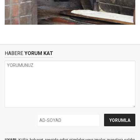
HABERE
YORUM KAT
UYARI:
Küfür, hakaret, rencide edici cümleler veya imalar, inançlara saldırı