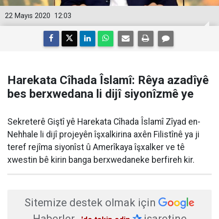
22 Mayıs 2020
12:03
Harekata Cîhada Îslamî: Rêya azadîyê
bes berxwedana li dijî siyonîzmê ye
Sekreterê Giştî yê Harekata Cîhada Îslamî Zîyad en-
Nehhale li dijî projeyên îşxalkirina axên Filistînê ya ji
teref rejîma siyonîst û Amerîkaya îşxalker ve tê
xwestin bê kirin banga berxwedaneke berfireh kir.
Sitemize destek olmak için
Haberler
✰
işaretine