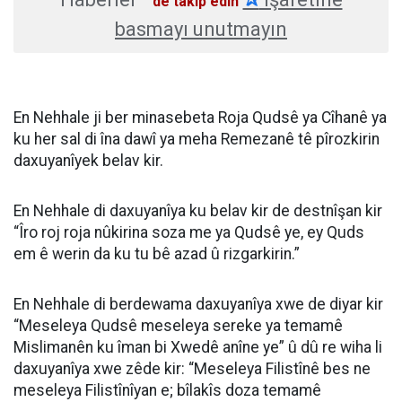
'de takip edin
basmayı unutmayın
En Nehhale ji ber minasebeta Roja Qudsê ya Cîhanê ya
ku her sal di îna dawî ya meha Remezanê tê pîrozkirin
daxuyanîyek belav kir.
En Nehhale di daxuyanîya ku belav kir de destnîşan kir
“Îro roj roja nûkirina soza me ya Qudsê ye, ey Quds
em ê werin da ku tu bê azad û rizgarkirin.”
En Nehhale di berdewama daxuyanîya xwe de diyar kir
“Meseleya Qudsê meseleya sereke ya temamê
Mislimanên ku îman bi Xwedê anîne ye” û dû re wiha li
daxuyanîya xwe zêde kir: “Meseleya Filistînê bes ne
meseleya Filistînîyan e; bîlakîs doza temamê