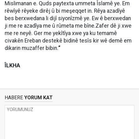
Mislimanan e. Quds paytexta ummeta Îslamê ye. Em
rêwîyê rêyeke dirêj û bi meşeqqet in. Rêya azadîyê
bes berxwedana li dijî siyonîzmê ye. Ew ê berxwedan
ji me re azadîya me û rûmeta me bîne.Zafer dê ji xwe
me re neyê. Ger me yekîtîya xwe ya ku temamê
civakên Ereban destekê bidinê tesîs kir wê demê em
dikarin muzaffer bibin.
”
ÎLKHA
HABERE
YORUM KAT