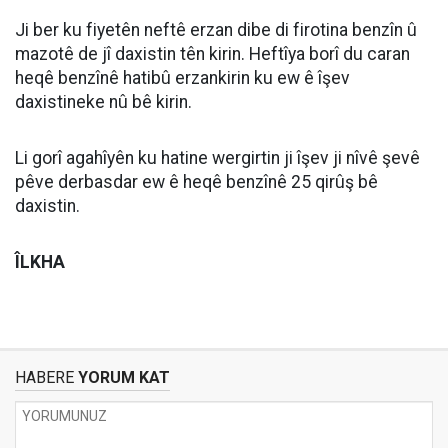
Ji ber ku fiyetên neftê erzan dibe di firotina benzîn û
mazotê de jî daxistin tên kirin. Heftîya borî du caran
heqê benzînê hatibû erzankirin ku ew ê îşev
daxistineke nû bê kirin.
Li gorî agahîyên ku hatine wergirtin ji îşev ji nîvê şevê
pêve derbasdar ew ê heqê benzînê 25 qirûş bê
daxistin.
ÎLKHA
HABERE
YORUM KAT