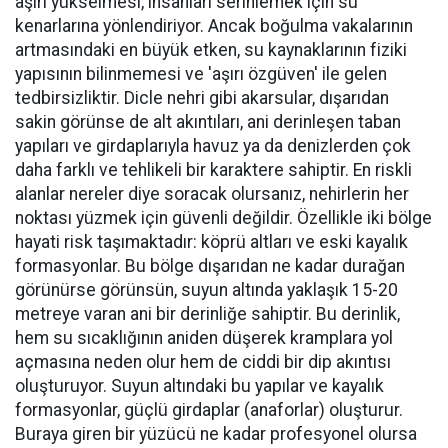
aşırı yükselmesi, insanları serinlemek için su
kenarlarına yönlendiriyor. Ancak boğulma vakalarının
artmasındaki en büyük etken, su kaynaklarının fiziki
yapısının bilinmemesi ve 'aşırı özgüven' ile gelen
tedbirsizliktir. Dicle nehri gibi akarsular, dışarıdan
sakin görünse de alt akıntıları, ani derinleşen taban
yapıları ve girdaplarıyla havuz ya da denizlerden çok
daha farklı ve tehlikeli bir karaktere sahiptir. En riskli
alanlar nereler diye soracak olursanız, nehirlerin her
noktası yüzmek için güvenli değildir. Özellikle iki bölge
hayati risk taşımaktadır: köprü altları ve eski kayalık
formasyonlar. Bu bölge dışarıdan ne kadar durağan
görünürse görünsün, suyun altında yaklaşık 15-20
metreye varan ani bir derinliğe sahiptir. Bu derinlik,
hem su sıcaklığının aniden düşerek kramplara yol
açmasına neden olur hem de ciddi bir dip akıntısı
oluşturuyor. Suyun altındaki bu yapılar ve kayalık
formasyonlar, güçlü girdaplar (anaforlar) oluşturur.
Buraya giren bir yüzücü ne kadar profesyonel olursa