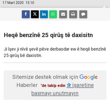
17 Mart 2020
15:10
Heqê benzînê 25 qirûş tê daxisitn
Ji îşev ji nîvê şevê pêve derbasdar ew ê heqê benzînê
25 qirûş bê daxistin.
Sitemize destek olmak için
Haberler
✰
işaretine
'de takip edin
basmayı unutmayın