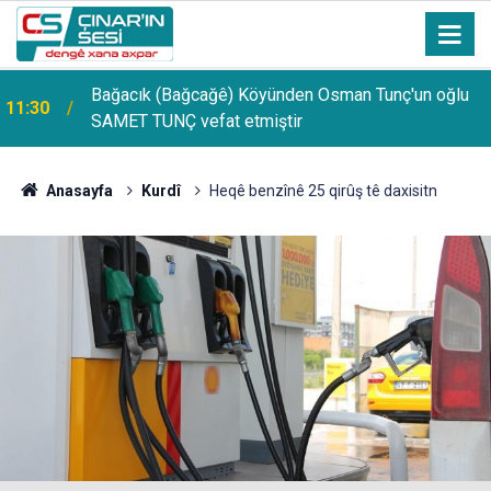
Bağacık (Bağcağê) Köyünden Osman Tunç'un oğlu
11:30
SAMET TUNÇ vefat etmiştir
Anasayfa
Kurdî
Heqê benzînê 25 qirûş tê daxisitn