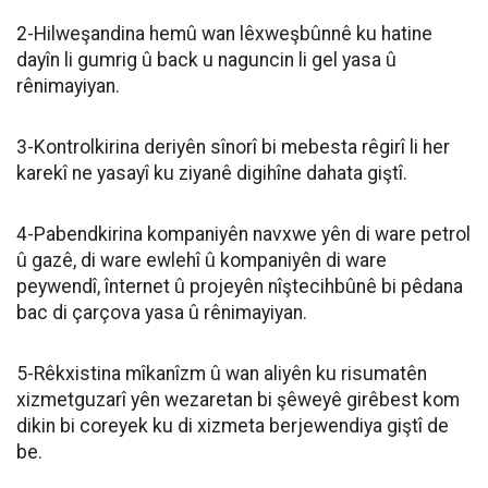
2-Hilweşandina hemû wan lêxweşbûnnê ku hatine
dayîn li gumrig û back u naguncin li gel yasa û
rênimayiyan.
3-Kontrolkirina deriyên sînorî bi mebesta rêgirî li her
karekî ne yasayî ku ziyanê digihîne dahata giştî.
4-Pabendkirina kompaniyên navxwe yên di ware petrol
û gazê, di ware ewlehî û kompaniyên di ware
peywendî, înternet û projeyên nîştecihbûnê bi pêdana
bac di çarçova yasa û rênimayiyan.
5-Rêkxistina mîkanîzm û wan aliyên ku risumatên
xizmetguzarî yên wezaretan bi şêweyê girêbest kom
dikin bi coreyek ku di xizmeta berjewendiya giştî de
be.