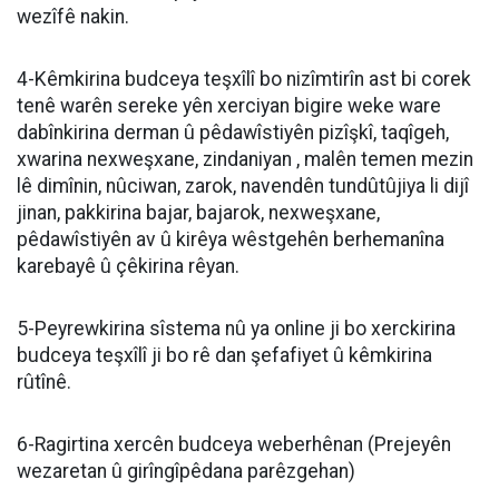
wezîfê nakin.
4-Kêmkirina budceya teşxîlî bo nizîmtirîn ast bi corek
tenê warên sereke yên xerciyan bigire weke ware
dabînkirina derman û pêdawîstiyên pizîşkî, taqîgeh,
xwarina nexweşxane, zindaniyan , malên temen mezin
lê dimînin, nûciwan, zarok, navendên tundûtûjiya li dijî
jinan, pakkirina bajar, bajarok, nexweşxane,
pêdawîstiyên av û kirêya wêstgehên berhemanîna
karebayê û çêkirina rêyan.
5-Peyrewkirina sîstema nû ya online ji bo xerckirina
budceya teşxîlî ji bo rê dan şefafiyet û kêmkirina
rûtînê.
6-Ragirtina xercên budceya weberhênan (Prejeyên
wezaretan û girîngîpêdana parêzgehan)