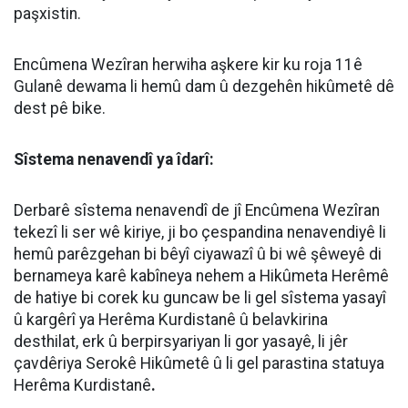
paşxistin.
Encûmena Wezîran herwiha aşkere kir ku roja 11ê
Gulanê dewama li hemû dam û dezgehên hikûmetê dê
dest pê bike.
Sîstema nenavendî ya îdarî:
Derbarê sîstema nenavendî de jî Encûmena Wezîran
tekezî li ser wê kiriye, ji bo çespandina nenavendiyê li
hemû parêzgehan bi bêyî ciyawazî û bi wê şêweyê di
bernameya karê kabîneya nehem a Hikûmeta Herêmê
de hatiye bi corek ku guncaw be li gel sîstema yasayî
û kargêrî ya Herêma Kurdistanê û belavkirina
desthilat, erk û berpirsyariyan li gor yasayê, li jêr
çavdêriya Serokê Hikûmetê û li gel parastina statuya
Herêma Kurdistanê
.