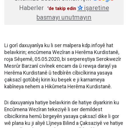
Haberler
✰
işaretine
'de takip edin
basmayı unutmayın
Li gorî daxuyanîya ku li ser malpera kdp.infoyê hat
belavkirin; encûmena Wezîran a Herêma Kurdistanê,
roja Sêşemê, 05.05.2020, bi serpereştiya Serokwezîr
Mesrûr Barzanî civînek encam da û rewşa darayî ya
Herêma Kurdistanê û tedbîrên cîbicîkirina yasaya
çaksazî gotûbêj kirin ku beşek e ji karnameya
kabîneya nehem a Hikûmeta Herêma Kurdistanê.
Di daxuyaniya hatiye belavkirin de hatiye diyarkirin ku
Encûmena Wezîran tekeziyê li ser demildest
cîbicîkirina hemû birgeyên yasaya çaksazî dike li gor
wê plana ku ji aliyê Lîjneya Bilind a Çaksaziyê ve hatiye