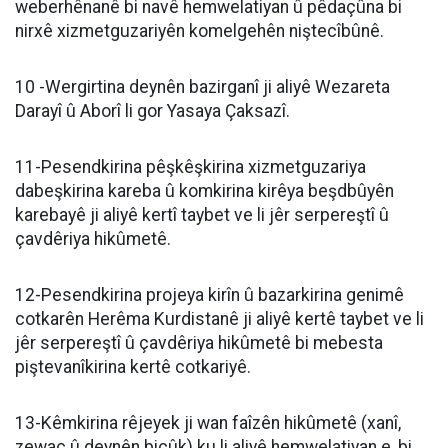
weberhênanê bi navê hemwelatiyan û pêdaçûna bi
nirxê xizmetguzariyên komelgehên niştecîbûnê.
10 -Wergirtina deynên bazirganî ji aliyê Wezareta
Darayî û Aborî li gor Yasaya Çaksazî.
11-Pesendkirina pêşkêşkirina xizmetguzariya
dabeşkirina kareba û komkirina kirêya beşdbûyên
karebayê ji aliyê kertî taybet ve li jêr serpereştî û
çavdêriya hikûmetê.
12-Pesendkirina projeya kirîn û bazarkirina genimê
cotkarên Herêma Kurdistanê ji aliyê kertê taybet ve li
jêr serpereştî û çavdêriya hikûmetê bi mebesta
piştevanîkirina kertê cotkariyê.
13-Kêmkirina rêjeyek ji wan faîzên hikûmetê (xanî,
zewac û deynên biçûk) ku li aliyê hemwelatiyan e, bi