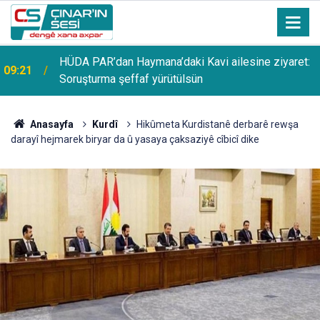
HÜDA PAR’dan Haymana’daki Kavi ailesine ziyaret:
09:21
Soruşturma şeffaf yürütülsün
Anasayfa
Kurdî
Hikûmeta Kurdistanê derbarê rewşa
darayî hejmarek biryar da û yasaya çaksaziyê cîbicî dike