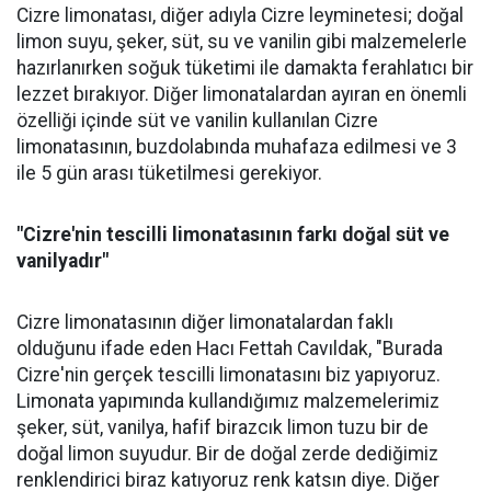
Cizre limonatası, diğer adıyla Cizre leyminetesi; doğal
limon suyu, şeker, süt, su ve vanilin gibi malzemelerle
hazırlanırken soğuk tüketimi ile damakta ferahlatıcı bir
lezzet bırakıyor. Diğer limonatalardan ayıran en önemli
özelliği içinde süt ve vanilin kullanılan Cizre
limonatasının, buzdolabında muhafaza edilmesi ve 3
ile 5 gün arası tüketilmesi gerekiyor.
"Cizre'nin tescilli limonatasının farkı doğal süt ve
vanilyadır"
Cizre limonatasının diğer limonatalardan faklı
olduğunu ifade eden Hacı Fettah Cavıldak, "Burada
Cizre'nin gerçek tescilli limonatasını biz yapıyoruz.
Limonata yapımında kullandığımız malzemelerimiz
şeker, süt, vanilya, hafif birazcık limon tuzu bir de
doğal limon suyudur. Bir de doğal zerde dediğimiz
renklendirici biraz katıyoruz renk katsın diye. Diğer