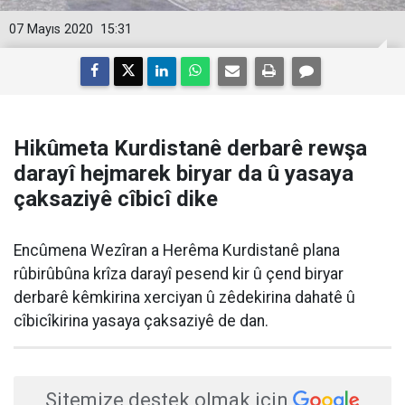
07 Mayıs 2020
15:31
Hikûmeta Kurdistanê derbarê rewşa
darayî hejmarek biryar da û yasaya
çaksaziyê cîbicî dike
Encûmena Wezîran a Herêma Kurdistanê plana
rûbirûbûna krîza darayî pesend kir û çend biryar
derbarê kêmkirina xerciyan û zêdekirina dahatê û
cîbicîkirina yasaya çaksaziyê de dan.
Sitemize destek olmak için