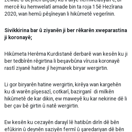
mercê ku hemwelatî amade bin ta roja 15ê Hezîrana
2020, wan hemû pêşîneyan li hikûmetê vegerînin.
Sivikkirina bar û ziyanên ji ber rêkarên xweparastina
ji koronayê;
Hikûmeta Herêma Kurdistanê derbarê wan kesên ku ji
ber tedbîrên rêgirtina li beşavbûna vîrusa koronayê
rastî ziyanê hatine jî hejmarek biryar wergirtin.
Li gor biryarên hatine wergirtin, kirêya wan kargehên
ku di warên pîşesazî, cotkarî, bazirganî di milkên
hikûmetê de kar dikin, ew maweyê ku kar nekirine dê li
ber çav bê girtin û natê wergirtin.
Ew kesên ku cezayên darayî lê hatibûn dirîn dê bên
efûkirin û deynên saziyên fermî û şaredariyan dê bên