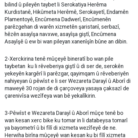
bilind û pileyên taybet li Serokatiya Herêma
Kurdistanê, Hikûmeta Herêmê, Serokayetî, Endamên
Plamentoyê, Encûmena Dadwerî, Encûmenên
parêzgehan di warên xizmetên şaristanî, serbazî,
hêzên asayîşa navxwe, asayîşa giştî, Encûmena
Asayîşê û ew bi wan pileyan xanenîşîn bûne an dibin.
2-Xerckirina tenê mûçeyê bineratî bo wan pile
taybetan ku li rêveberiya giştî û di ser de, serokên
yekeyên kargêrî li parêzgar, qayimqam û rêveberiyên
nahiyeyan û pêwîst e li ser Wezareta Darayî û Aborî di
maweyê 30 rojan de di çarçoveya yasaya çaksazî de
çarenivîsa wezîfeya wan bê yekalîkirin.
3-Pêwîst e Wezareta Darayî û Aborî mûçe tenê bo
wan kesan xerc bike ku tomar in li databeysa tomarî
ya bayometrî û bi fîlî di xizmeta wezîfeyê de ne.
Herwiha birîna mûçeyê wan kesan ku bi fîlî xizmeta