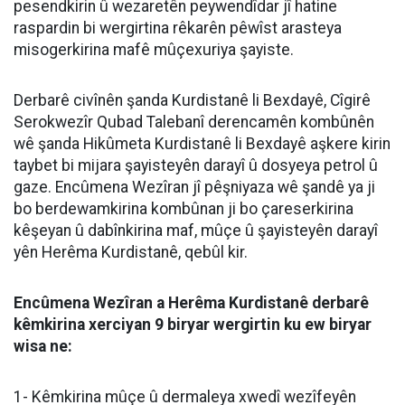
pesendkirin û wezaretên peywendîdar jî hatine
raspardin bi wergirtina rêkarên pêwîst arasteya
misogerkirina mafê mûçexuriya şayiste.
Derbarê civînên şanda Kurdistanê li Bexdayê, Cîgirê
Serokwezîr Qubad Talebanî derencamên kombûnên
wê şanda Hikûmeta Kurdistanê li Bexdayê aşkere kirin
taybet bi mijara şayisteyên darayî û dosyeya petrol û
gaze. Encûmena Wezîran jî pêşniyaza wê şandê ya ji
bo berdewamkirina kombûnan ji bo çareserkirina
kêşeyan û dabînkirina maf, mûçe û şayisteyên darayî
yên Herêma Kurdistanê, qebûl kir.
Encûmena Wezîran a Herêma Kurdistanê derbarê
kêmkirina xerciyan 9 biryar wergirtin ku ew biryar
wisa ne:
1- Kêmkirina mûçe û dermaleya xwedî wezîfeyên