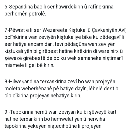
6-Sepandina bac li ser hawirdekirin û rafînekirina
berhemên petrolê.
7-Pêwîst e li ser Wezareeta Kiştukal û Çavkaniyên Avî,
polînkirina wan zeviyên kiştukaliyê bike ku zêdegavî li
ser hatiye encam dan, tevî pêdaçûna wan zeviyên
kiştukalî yên bi girêbest hatine kirêkirin di ware nirx û
şêwazê girêbestê de bo ku wek samaneke niştimanî
miamele li gel bê kirin.
8-Hilweşandina terxankirina zevî bo wan projeyên
moleta weberhênanê pê hatiye dayîn, lêbelê dest bi
cîbicîkirina projeyan nehatiye kirin.
9 -Tapokirina hemû wan zeviyan ku bi şêweyê kart
hatine terxankirin bo hemwelatiyan û herwiha
tapokirina yekeyên niştecihbûnê li projeyên