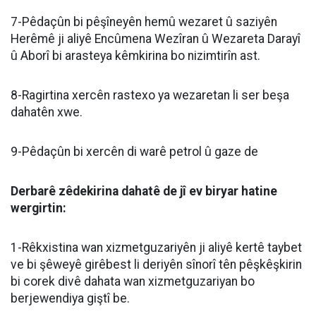
7-Pêdaçûn bi pêşîneyên hemû wezaret û saziyên
Herêmê ji aliyê Encûmena Wezîran û Wezareta Darayî
û Aborî bi arasteya kêmkirina bo nizimtirîn ast.
8-Ragirtina xercên rastexo ya wezaretan li ser beşa
dahatên xwe.
9-Pêdaçûn bi xercên di warê petrol û gaze de
Derbarê zêdekirina dahatê de jî ev biryar hatine
wergirtin:
1-Rêkxistina wan xizmetguzariyên ji aliyê kertê taybet
ve bi şêweyê girêbest li deriyên sînorî tên pêşkêşkirin
bi corek divê dahata wan xizmetguzariyan bo
berjewendiya giştî be.