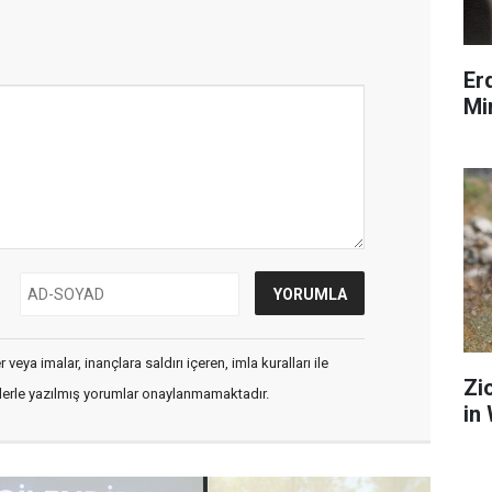
Er
Mi
veya imalar, inançlara saldırı içeren, imla kuralları ile
Zi
flerle yazılmış yorumlar onaylanmamaktadır.
in