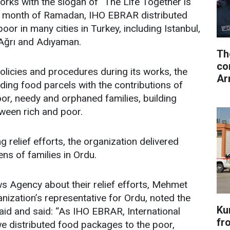
works with the slogan of “The Life Together is
he month of Ramadan, IHO EBRAR distributed
oor in many cities in Turkey, including Istanbul,
 Ağrı and Adıyaman.
Th
co
licies and procedures during its works, the
Ar
iding food parcels with the contributions of
oor, needy and orphaned families, building
ween rich and poor.
g relief efforts, the organization delivered
ns of families in Ordu.
s Agency about their relief efforts, Mehmet
nization’s representative for Ordu, noted the
Ku
aid and said: “As IHO EBRAR, International
fr
e distributed food packages to the poor,