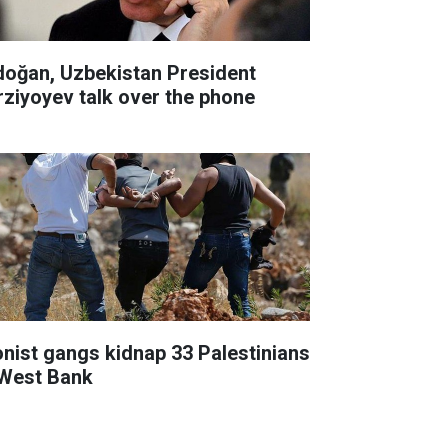
doğan, Uzbekistan President
rziyoyev talk over the phone
onist gangs kidnap 33 Palestinians
 West Bank