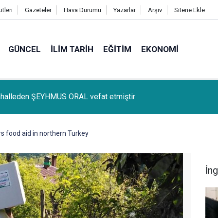
tleri
Gazeteler
Hava Durumu
Yazarlar
Arşiv
Sitene Ekle
GÜNCEL
İLIM TARIH
EĞITIM
EKONOMI
lçemize bağlı Kûrik Köyünden MEYRİ GÜL vefat etmiştir
s food aid in northern Turkey
İng