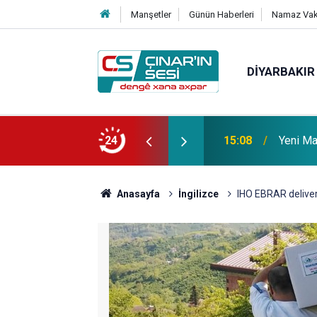
Manşetler
Günün Haberleri
Namaz Vaki
DIYARBAKIR
 vefat etmiştir
24
14:51
Çınar i
Anasayfa
İngilizce
​IHO EBRAR deliver