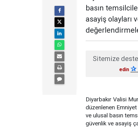
basın temsilcil
asayiş olayları 
değerlendirmel
Sitemize deste
✰
edin
Diyarbakır Valisi M
düzenlenen Emniyet 
ve ulusal basın temsi
güvenlik ve asayiş ç