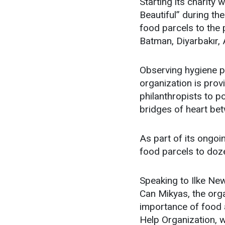
Starting its charity 
Beautiful” during t
food parcels to the p
Batman, Diyarbakır,
Observing hygiene po
organization is prov
philanthropists to p
bridges of heart bet
As part of its ongoin
food parcels to doze
Speaking to Ilke New
Can Mikyas, the orga
importance of food 
Help Organization, w