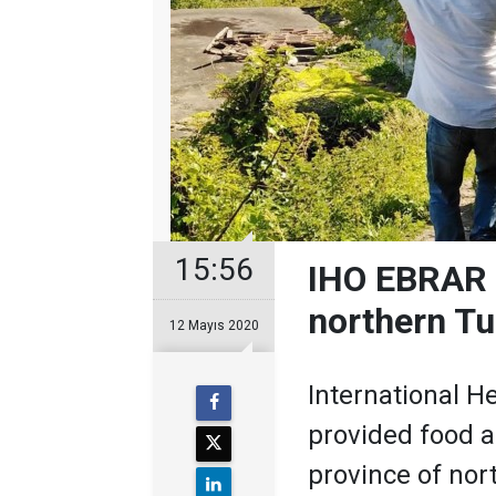
15:56
​IHO EBRAR 
northern Tu
12 Mayıs 2020
International H
provided food a
province of nor