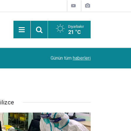
Diyarbakır
21 °C
Uzmanından güneşten korunma uyarısı: Güneş leke
14:44
Günün tüm
haberleri
kanserlerine de yol açabilir
ilizce