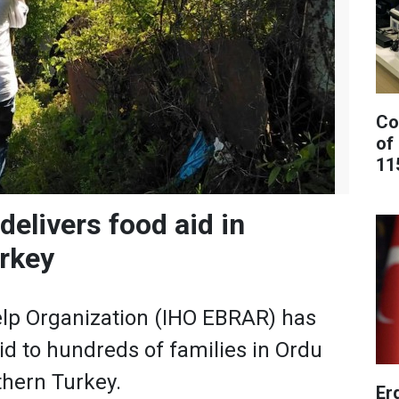
Co
of
11
delivers food aid in
rkey
elp Organization (IHO EBRAR) has
id to hundreds of families in Ordu
thern Turkey.
Er