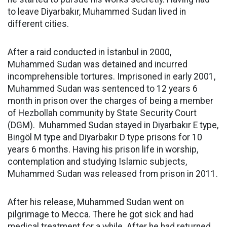
to leave Diyarbakır, Muhammed Sudan lived in
different cities.
After a raid conducted in İstanbul in 2000,
Muhammed Sudan was detained and incurred
incomprehensible tortures. Imprisoned in early 2001,
Muhammed Sudan was sentenced to 12 years 6
month in prison over the charges of being a member
of Hezbollah community by State Security Court
(DGM). Muhammed Sudan stayed in Diyarbakır E type,
Bingöl M type and Diyarbakır D type prisons for 10
years 6 months. Having his prison life in worship,
contemplation and studying Islamic subjects,
Muhammed Sudan was released from prison in 2011.
After his release, Muhammed Sudan went on
pilgrimage to Mecca. There he got sick and had
medical treatment for a while. After he had returned