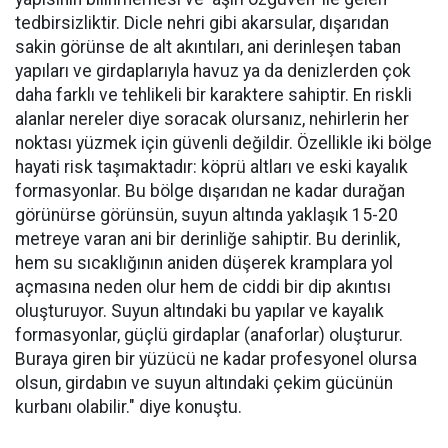
tedbirsizliktir. Dicle nehri gibi akarsular, dışarıdan
sakin görünse de alt akıntıları, ani derinleşen taban
yapıları ve girdaplarıyla havuz ya da denizlerden çok
daha farklı ve tehlikeli bir karaktere sahiptir. En riskli
alanlar nereler diye soracak olursanız, nehirlerin her
noktası yüzmek için güvenli değildir. Özellikle iki bölge
hayati risk taşımaktadır: köprü altları ve eski kayalık
formasyonlar. Bu bölge dışarıdan ne kadar durağan
görünürse görünsün, suyun altında yaklaşık 15-20
metreye varan ani bir derinliğe sahiptir. Bu derinlik,
hem su sıcaklığının aniden düşerek kramplara yol
açmasına neden olur hem de ciddi bir dip akıntısı
oluşturuyor. Suyun altındaki bu yapılar ve kayalık
formasyonlar, güçlü girdaplar (anaforlar) oluşturur.
Buraya giren bir yüzücü ne kadar profesyonel olursa
olsun, girdabın ve suyun altındaki çekim gücünün
kurbanı olabilir." diye konuştu.