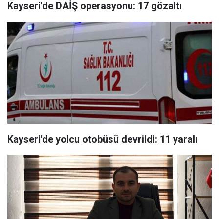
Kayseri'de DAİŞ operasyonu: 17 gözaltı
Kayseri'de yolcu otobüsü devrildi: 11 yaralı