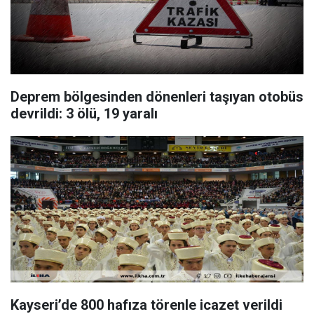
Deprem bölgesinden dönenleri taşıyan otobüs
devrildi: 3 ölü, 19 yaralı
Kayseri’de 800 hafıza törenle icazet verildi