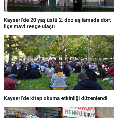
Kayseri’de 20 yaş üstü 2. doz aşılamada dört
ilçe mavi renge ulaştı
Kayseri’de kitap okuma etkinliği düzenlendi