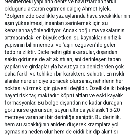
Nehirlerdeki yapıların deniz ve havuzlardan farklı
olduğunu aktaran eğitmen dalgıç Ahmet İşlek,
"Bölgemizde özellikle yaz aylarında hava sıcaklıklarının
aşırı yükselmesi, insanları serinlemek için su
kenarlarına yönlendiriyor. Ancak boğulma vakalarının
artmasındaki en büyük etken, su kaynaklarının fiziki
yapısının bilinmemesi ve 'aşırı özgüven' ile gelen
tedbirsizliktir. Dicle nehri gibi akarsular, dışarıdan
sakin görünse de alt akıntıları, ani derinleşen taban
yapıları ve girdaplarıyla havuz ya da denizlerden çok
daha farklı ve tehlikeli bir karaktere sahiptir. En riskli
alanlar nereler diye soracak olursanız, nehirlerin her
noktası yüzmek için güvenli değildir. Özellikle iki bölge
hayati risk taşımaktadır: köprü altları ve eski kayalık
formasyonlar. Bu bölge dışarıdan ne kadar durağan
görünürse görünsün, suyun altında yaklaşık 15-20
metreye varan ani bir derinliğe sahiptir. Bu derinlik,
hem su sıcaklığının aniden düşerek kramplara yol
açmasına neden olur hem de ciddi bir dip akıntısı