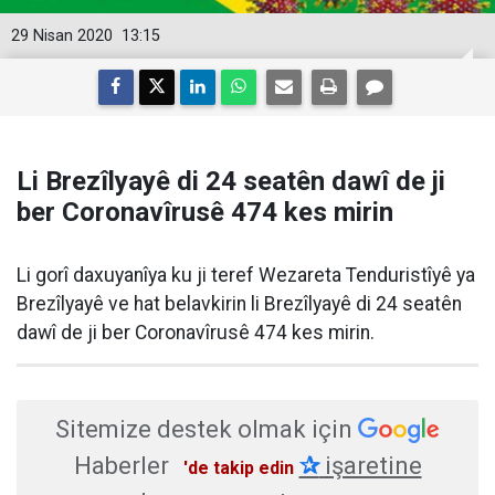
29 Nisan 2020
13:15
Li Brezîlyayê di 24 seatên dawî de ji
ber Coronavîrusê 474 kes mirin
Li gorî daxuyanîya ku ji teref Wezareta Tenduristîyê ya
Brezîlyayê ve hat belavkirin li Brezîlyayê di 24 seatên
dawî de ji ber Coronavîrusê 474 kes mirin.
Sitemize destek olmak için
Haberler
✰
işaretine
'de takip edin