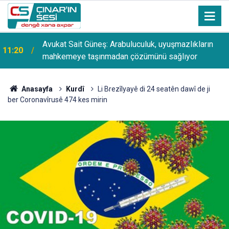
Avukat Sait Güneş: Arabuluculuk, uyuşmazlıkların
11:20
mahkemeye taşınmadan çözümünü sağlıyor
Anasayfa
Kurdî
Li Brezîlyayê di 24 seatên dawî de ji
ber Coronavîrusê 474 kes mirin