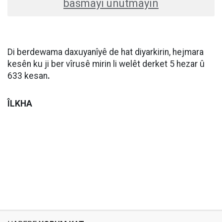
basmayı unutmayın
Di berdewama daxuyanîyê de hat diyarkirin, hejmara
kesên ku ji ber vîrusê mirin li welêt derket 5 hezar û
633 kesan
.
ÎLKHA