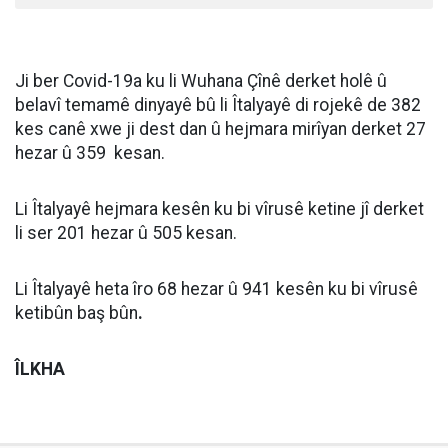
Ji ber Covid-19a ku li Wuhana Çînê derket holê û
belavî temamê dinyayê bû li Îtalyayê di rojekê de 382
kes canê xwe ji dest dan û hejmara mirîyan derket 27
hezar û 359 kesan.
Li Îtalyayê hejmara kesên ku bi vîrusê ketine jî derket
li ser 201 hezar û 505 kesan.
Li Îtalyayê heta îro 68 hezar û 941 kesên ku bi vîrusê
ketibûn baş bûn
.
ÎLKHA