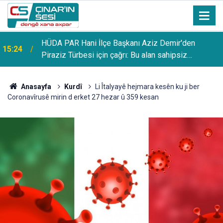
HÜDA PAR Hani İlçe Başkanı Aziz Demir'den
15:24
Piraziz Türbesi için çağrı: Bu alan sahipsiz
bırakılmamalı
Anasayfa
Kurdî
Li Îtalyayê hejmara kesên ku ji ber
Coronavîrusê mirin d erket 27 hezar û 359 kesan