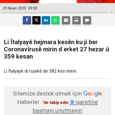
29 Nisan 2020
09:28
Li Îtalyayê hejmara kesên ku ji ber
Coronavîrusê mirin d erket 27 hezar û
359 kesan
Li Îtalyayê di rojekê de 382 kes mirin.
Sitemize destek olmak için
Haberler
✰
işaretine
'de takip edin
basmayı unutmayın