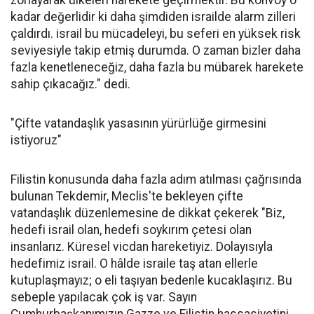
zorlayarak ülkeleri harekete geçirmektir. Bu konvoy o
kadar değerlidir ki daha şimdiden israilde alarm zilleri
çaldırdı. israil bu mücadeleyi, bu seferi en yüksek risk
seviyesiyle takip etmiş durumda. O zaman bizler daha
fazla kenetleneceğiz, daha fazla bu mübarek harekete
sahip çıkacağız." dedi.
"Çifte vatandaşlık yasasının yürürlüğe girmesini
istiyoruz"
Filistin konusunda daha fazla adım atılması çağrısında
bulunan Tekdemir, Meclis'te bekleyen çifte
vatandaşlık düzenlemesine de dikkat çekerek "Biz,
hedefi israil olan, hedefi soykırım çetesi olan
insanlarız. Küresel vicdan hareketiyiz. Dolayısıyla
hedefimiz israil. O hâlde israile taş atan ellerle
kutuplaşmayız; o eli taşıyan bedenle kucaklaşırız. Bu
sebeple yapılacak çok iş var. Sayın