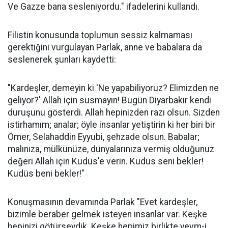
Ve Gazze bana sesleniyordu." ifadelerini kullandı.
Filistin konusunda toplumun sessiz kalmaması
gerektiğini vurgulayan Parlak, anne ve babalara da
seslenerek şunları kaydetti:
"Kardeşler, demeyin ki 'Ne yapabiliyoruz? Elimizden ne
geliyor?' Allah için susmayın! Bugün Diyarbakır kendi
duruşunu gösterdi. Allah hepinizden razı olsun. Sizden
istirhamım; analar; öyle insanlar yetiştirin ki her biri bir
Ömer, Selahaddin Eyyubi, şehzade olsun. Babalar;
malınıza, mülkünüze, dünyalarınıza vermiş olduğunuz
değeri Allah için Kudüs'e verin. Kudüs seni bekler!
Kudüs beni bekler!"
Konuşmasının devamında Parlak "Evet kardeşler,
bizimle beraber gelmek isteyen insanlar var. Keşke
hepinizi götürseydik. Keşke hepimiz birlikte yevm-i