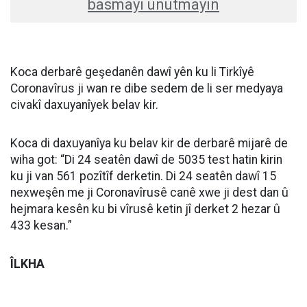
basmayı unutmayın
Koca derbarê geşedanên dawî yên ku li Tirkîyê
Coronavîrus ji wan re dibe sedem de li ser medyaya
civakî daxuyanîyek belav kir.
Koca di daxuyanîya ku belav kir de derbarê mijarê de
wiha got: “Di 24 seatên dawî de 5035 test hatin kirin
ku ji van 561 pozîtîf derketin. Di 24 seatên dawî 15
nexweşên me ji Coronavîrusê canê xwe ji dest dan û
hejmara kesên ku bi vîrusê ketin jî derket 2 hezar û
433 kesan.”
ÎLKHA