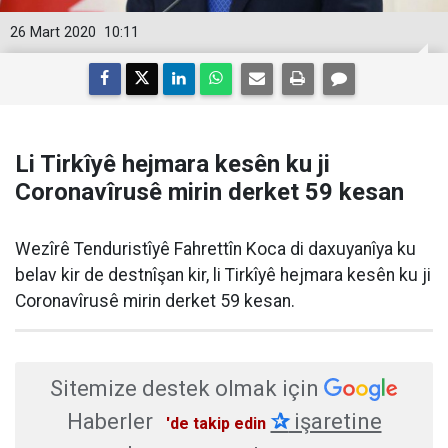
26 Mart 2020
10:11
Li Tirkîyê hejmara kesên ku ji
Coronavîrusê mirin derket 59 kesan
Wezîrê Tenduristîyê Fahrettîn Koca di daxuyanîya ku
belav kir de destnîşan kir, li Tirkîyê hejmara kesên ku ji
Coronavîrusê mirin derket 59 kesan.
Sitemize destek olmak için
Haberler
✰
işaretine
'de takip edin