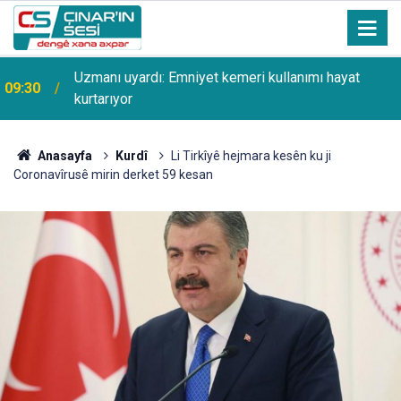
Uzmanı uyardı: Emniyet kemeri kullanımı hayat
09:30
kurtarıyor
Anasayfa
Kurdî
Li Tirkîyê hejmara kesên ku ji
Coronavîrusê mirin derket 59 kesan