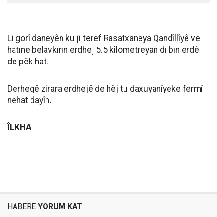
Li gorî daneyên ku ji teref Rasatxaneya Qandîllîyê ve
hatine belavkirin erdhej 5.5 kîlometreyan di bin erdê
de pêk hat.
Derheqê zirara erdhejê de hêj tu daxuyanîyeke fermî
nehat dayîn
.
ÎLKHA
HABERE
YORUM KAT