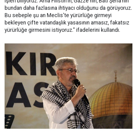
işleri biliyoruz. Ama Filistin'in, Gazze'nin, Batı Şeria'nın
bundan daha fazlasına ihtiyacı olduğunu da görüyoruz.
Bu sebeple şu an Meclis'te yürürlüğe girmeyi
bekleyen çifte vatandaşlık yasasının amasız, fakatsız
yürürlüğe girmesini istiyoruz." ifadelerini kullandı.