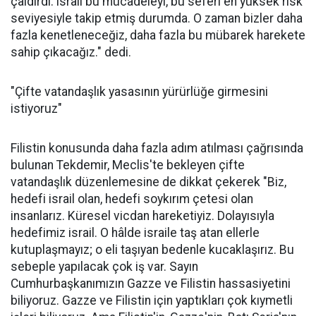
çaldırdı. israil bu mücadeleyi, bu seferi en yüksek risk
seviyesiyle takip etmiş durumda. O zaman bizler daha
fazla kenetleneceğiz, daha fazla bu mübarek harekete
sahip çıkacağız." dedi.
"Çifte vatandaşlık yasasının yürürlüğe girmesini
istiyoruz"
Filistin konusunda daha fazla adım atılması çağrısında
bulunan Tekdemir, Meclis'te bekleyen çifte
vatandaşlık düzenlemesine de dikkat çekerek "Biz,
hedefi israil olan, hedefi soykırım çetesi olan
insanlarız. Küresel vicdan hareketiyiz. Dolayısıyla
hedefimiz israil. O hâlde israile taş atan ellerle
kutuplaşmayız; o eli taşıyan bedenle kucaklaşırız. Bu
sebeple yapılacak çok iş var. Sayın
Cumhurbaşkanımızın Gazze ve Filistin hassasiyetini
biliyoruz. Gazze ve Filistin için yaptıkları çok kıymetli