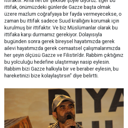
ittifaktır. Ama net bir şekilde şöyle diyoruz: Eğer bu
ittifak, önümüzdeki günlerde Gazze başta olmak
üzere mazlum coğrafyaya bir fayda vermeyecekse, o
zaman bu ittifak sadece Suud krallığını korumak için
kurulmuş bir ittifaktır. Ve biz Müslümanlar olarak bu
ittifaka karşı durmamız gerekiyor. Dolayısıyla
bugünden sonra gerek bireysel hayatımızda gerek
ailevi hayatımızda gerek cemaatsel çalışmalarımızda
her şeyin ölçüsü Gazze ve Filistin'dir. Rabbim çıktığınız
bu yolculuğu hedefine ulaştırmayı nasip eylesin.
Rabbim bizi Gazze halkıyla bir ve beraber eylesin, bu
hareketinizi bize kolaylaştırsın" diye belirtti.