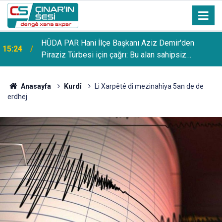
HÜDA PAR Hani İlçe Başkanı Aziz Demir'den
15:24
Piraziz Türbesi için çağrı: Bu alan sahipsiz
bırakılmamalı
Anasayfa
Kurdî
Li Xarpêtê di mezinahîya 5an de de
erdhej