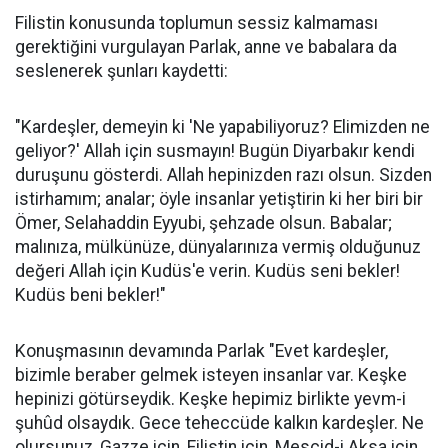
Filistin konusunda toplumun sessiz kalmaması
gerektiğini vurgulayan Parlak, anne ve babalara da
seslenerek şunları kaydetti:
"Kardeşler, demeyin ki 'Ne yapabiliyoruz? Elimizden ne
geliyor?' Allah için susmayın! Bugün Diyarbakır kendi
duruşunu gösterdi. Allah hepinizden razı olsun. Sizden
istirhamım; analar; öyle insanlar yetiştirin ki her biri bir
Ömer, Selahaddin Eyyubi, şehzade olsun. Babalar;
malınıza, mülkünüze, dünyalarınıza vermiş olduğunuz
değeri Allah için Kudüs'e verin. Kudüs seni bekler!
Kudüs beni bekler!"
Konuşmasının devamında Parlak "Evet kardeşler,
bizimle beraber gelmek isteyen insanlar var. Keşke
hepinizi götürseydik. Keşke hepimiz birlikte yevm-i
şuhûd olsaydık. Gece teheccüde kalkın kardeşler. Ne
olursunuz, Gazze için, Filistin için, Mescid-i Aksa için