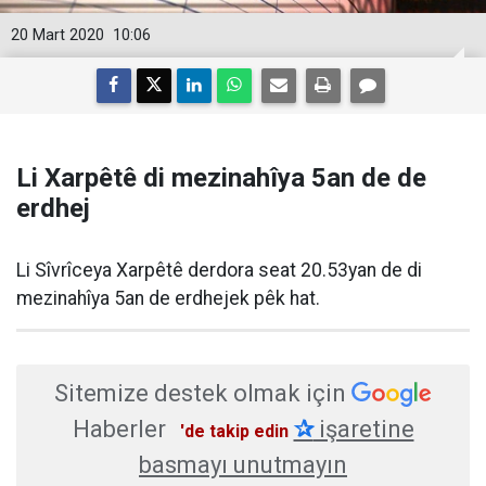
20 Mart 2020
10:06
Li Xarpêtê di mezinahîya 5an de de
erdhej
Li Sîvrîceya Xarpêtê derdora seat 20.53yan de di
mezinahîya 5an de erdhejek pêk hat.
Sitemize destek olmak için
Haberler
✰
işaretine
'de takip edin
basmayı unutmayın