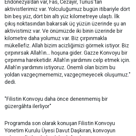
Endonezya'dan var, Fas, Cezayir, Tunus'tan
aktivistlerimiz var. Yolculuğumuz bugün itibariyle dört
bin beş yüz, dört bin altı yüz kilometreye ulaştı. İlk
çıkış noktasından bakarsak üç yüzün üzerinde şu an
aktivistimiz var. Ve önümüzde iki binin üzerinde bir
kilometre daha yolumuz var. Biz çırpınmakla
mükellefiz. Allah bizim acizliğimizi görmek istiyor. Biz
çırpınırsak Allah'ın... hoşuna gider. Gazze Konvoyu bir
çırpınma hareketidir. Allah'ın yardımını celp etmek için.
Allah'ın yardımını istiyoruz. Önemli olan bizim bu
yoldan vazgeçmememiz, vazgeçmeyecek oluşumuz."
dedi.
"Filistin Konvoyu daha önce denenmemiş bir
güzergâhta ilerliyor"
Programda son olarak konuşan Filistin Konvoyu
Yönetim Kurulu Üyesi Davut Daşkıran, konvoyun