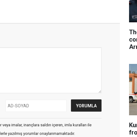
Th
co
Ar
Ku
veya imalar, inançlara saldırı içeren, imla kuralları ile
fr
flerle yazılmış yorumlar onaylanmamaktadır.