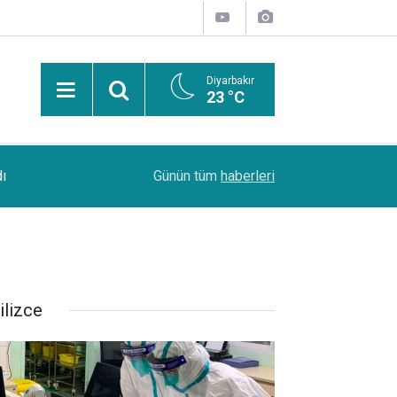
Diyarbakır
23 °C
13:53
Şanlıurfa Bozova'da aranan hükümlü yakalandı
Günün tüm
haberleri
ilizce