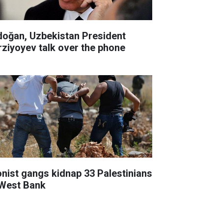
doğan, Uzbekistan President
rziyoyev talk over the phone
onist gangs kidnap 33 Palestinians
 West Bank