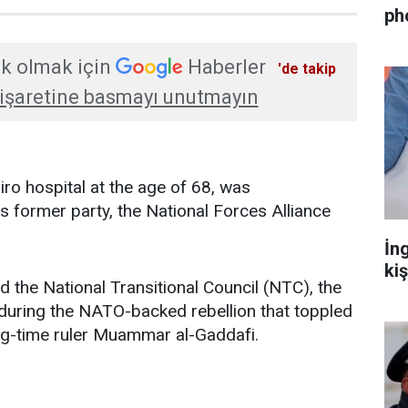
ph
k olmak için
Haberler
'de takip
işaretine basmayı unutmayın
Cairo hospital at the age of 68, was
s former party, the National Forces Alliance
İn
ki
ed the National Transitional Council (NTC), the
during the NATO-backed rebellion that toppled
ong-time ruler Muammar al-Gaddafi.