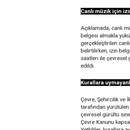
Canlı müzik için iz
Açıklamada, canlı mü
belgesi almakla yükü
gerçekleştirilen canl
belirtilirken, izin be
saatleri ile çevresel
edildi.
Kurallara uymayanl
Çevre, Şehircilik ve İ
tarafından yürütülen
çevresel gürültü sını
Çevre Kanunu kapsamı
Yetkililer, kurallara 