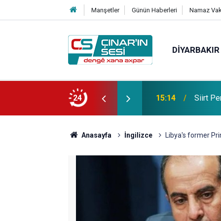
Manşetler
Günün Haberleri
Namaz Vaki
DIYARBAKIR
hirlenmesi şüphesiyle hastaneye kaldırıldı
24
14:27
Diyarba
Anasayfa
İngilizce
Libya's former Pri