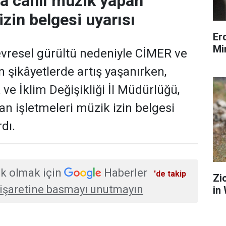
da canlı müzik yapan
izin belgesi uyarısı
Er
Mi
evresel gürültü nedeniyle CİMER ve
n şikâyetlerde artış yaşanırken,
k ve İklim Değişikliği İl Müdürlüğü,
an işletmeleri müzik izin belgesi
dı.
k olmak için
Haberler
'de takip
Zi
işaretine basmayı unutmayın
in