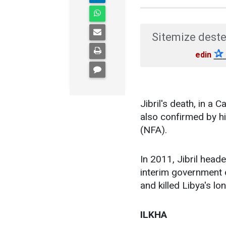
Sitemize deste
✰
edin
Jibril's death, in a 
also confirmed by hi
(NFA).
In 2011, Jibril head
interim government 
and killed Libya's l
ILKHA