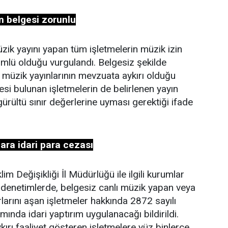
in belgesi zorunlu
zik yayını yapan tüm işletmelerin müzik izin
mlü olduğu vurgulandı. Belgesiz şekilde
ı müzik yayınlarının mevzuata aykırı olduğu
lgesi bulunan işletmelerin de belirlenen yayın
 gürültü sınır değerlerine uyması gerektiği ifade
ara idari para cezası
klim Değişikliği İl Müdürlüğü ile ilgili kurumlar
 denetimlerde, belgesiz canlı müzik yapan veya
rlarını aşan işletmeler hakkında 2872 sayılı
nda idari yaptırım uygulanacağı bildirildi.
aykırı faaliyet gösteren işletmelere yüz binlerce