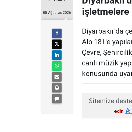
Diyarbakır'
işletmelere 
05 Ağustos 2026
Diyarbakır'da ç
Alo 181'e yapıla
Çevre, Şehircili
canlı müzik yap
konusunda uyar
Sitemize deste
✰
edin