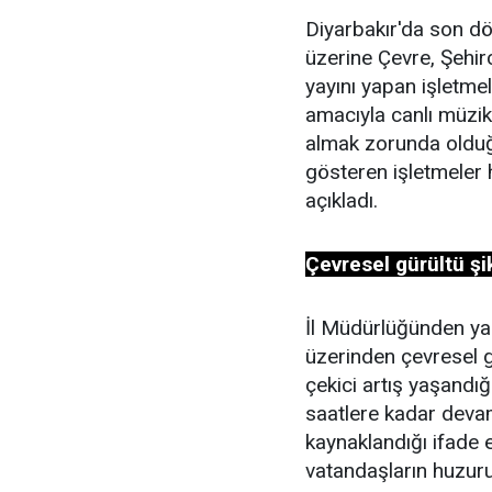
Diyarbakır'da son dö
üzerine Çevre, Şehirc
yayını yapan işletmel
amacıyla canlı müzik
almak zorunda olduğu
gösteren işletmeler 
açıkladı.
Çevresel gürültü şik
İl Müdürlüğünden ya
üzerinden çevresel g
çekici artış yaşandığ
saatlere kadar deva
kaynaklandığı ifade
vatandaşların huzuru