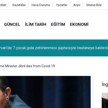
tleri
Gazeteler
Hava Durumu
Yazarlar
Arşiv
Sitene Ekle
GÜNCEL
İLIM TARIH
EĞITIM
EKONOMI
kır'da canlı müzik yapan işletmelere izin belgesi uyarısı
me Minister Jibril dies from Covid-19
İng