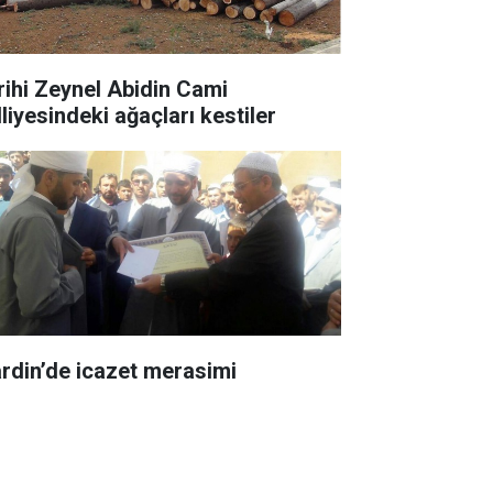
rihi Zeynel Abidin Cami
liyesindeki ağaçları kestiler
rdin’de icazet merasimi