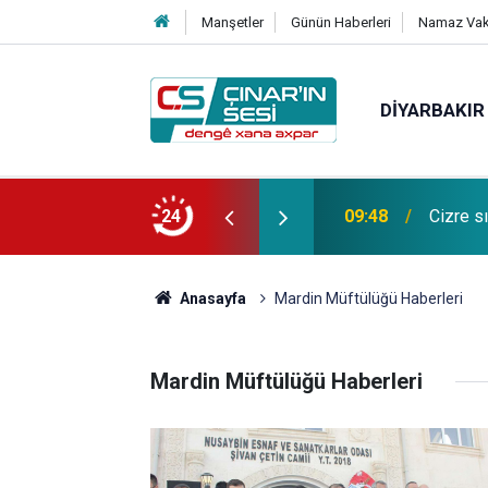
Manşetler
Günün Haberleri
Namaz Vaki
DIYARBAKIR
Uzmanın
i: Tescilli Cizre limonatası
24
09:47
inanmay
Anasayfa
Mardin Müftülüğü Haberleri
Mardin Müftülüğü Haberleri