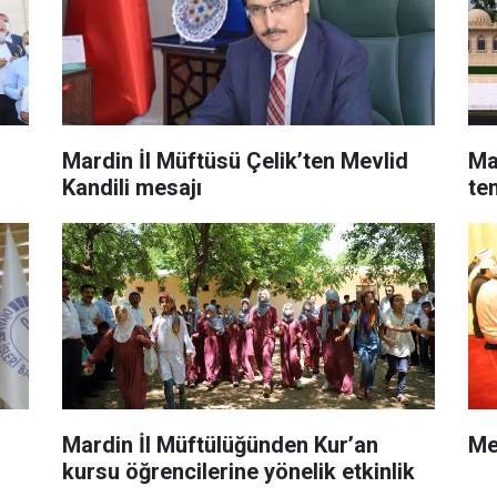
Mardin İl Müftüsü Çelik’ten Mevlid
Ma
Kandili mesajı
tem
Mardin İl Müftülüğünden Kur’an
​Me
kursu öğrencilerine yönelik etkinlik