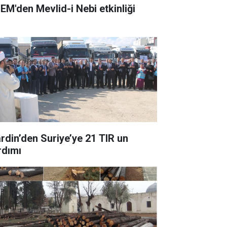
EM'den Mevlid-i Nebi etkinliği
rdin’den Suriye’ye 21 TIR un
rdımı