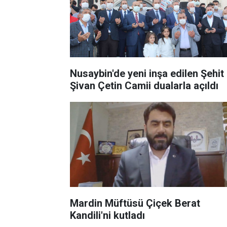
Nusaybin'de yeni inşa edilen Şehit
Şivan Çetin Camii dualarla açıldı
Mardin Müftüsü Çiçek Berat
Kandili'ni kutladı