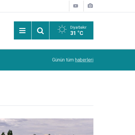
Diyarbakır
31 °C
09:30
Uzmanı uyardı: Emniyet kemeri kullanımı hayat k
Günün tüm
haberleri