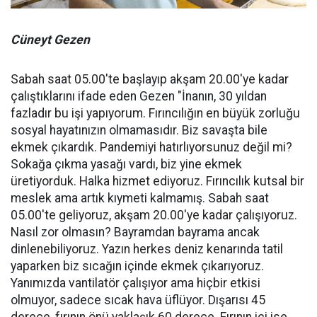
Cüneyt Gezen
Sabah saat 05.00'te başlayıp akşam 20.00'ye kadar
çalıştıklarını ifade eden Gezen "İnanın, 30 yıldan
fazladır bu işi yapıyorum. Fırıncılığın en büyük zorluğu
sosyal hayatınızın olmamasıdır. Biz savaşta bile
ekmek çıkardık. Pandemiyi hatırlıyorsunuz değil mi?
Sokağa çıkma yasağı vardı, biz yine ekmek
üretiyorduk. Halka hizmet ediyoruz. Fırıncılık kutsal bir
meslek ama artık kıymeti kalmamış. Sabah saat
05.00'te geliyoruz, akşam 20.00'ye kadar çalışıyoruz.
Nasıl zor olmasın? Bayramdan bayrama ancak
dinlenebiliyoruz. Yazın herkes deniz kenarında tatil
yaparken biz sıcağın içinde ekmek çıkarıyoruz.
Yanımızda vantilatör çalışıyor ama hiçbir etkisi
olmuyor, sadece sıcak hava üflüyor. Dışarısı 45
derece, fırının önü yaklaşık 60 derece. Fırının içi ise