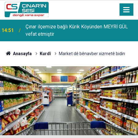
Çınar ilçemize bağlı Kûrik Köyünden MEYRİ GÜL
14:51
vefat etmiştir
Anasayfa
Kurdî
Market dê bênavber xizmetê bidin