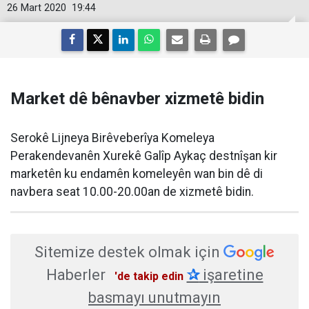
26 Mart 2020
19:44
Market dê bênavber xizmetê bidin
Serokê Lijneya Birêveberîya Komeleya
Perakendevanên Xurekê Galîp Aykaç destnîşan kir
marketên ku endamên komeleyên wan bin dê di
navbera seat 10.00-20.00an de xizmetê bidin.
Sitemize destek olmak için
Haberler
✰
işaretine
'de takip edin
basmayı unutmayın