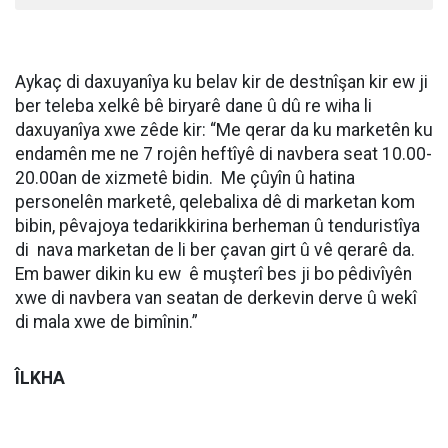
Aykaç di daxuyanîya ku belav kir de destnîşan kir ew ji
ber teleba xelkê bê biryarê dane û dû re wiha li
daxuyanîya xwe zêde kir: “Me qerar da ku marketên ku
endamên me ne 7 rojên heftîyê di navbera seat 10.00-
20.00an de xizmetê bidin. Me çûyîn û hatina
personelên marketê, qelebalixa dê di marketan kom
bibin, pêvajoya tedarikkirina berheman û tenduristîya
di nava marketan de li ber çavan girt û vê qerarê da.
Em bawer dikin ku ew ê muşterî bes ji bo pêdivîyên
xwe di navbera van seatan de derkevin derve û wekî
di mala xwe de bimînin.”
ÎLKHA