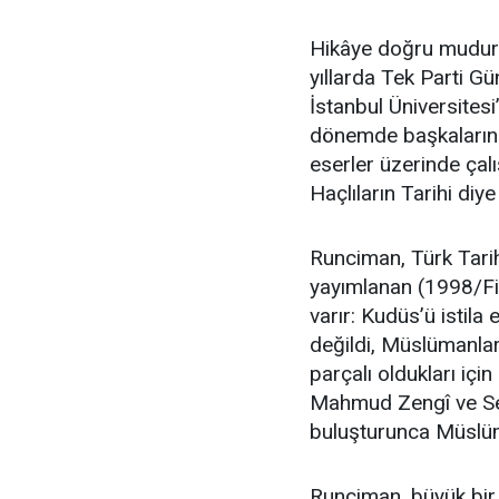
Hikâye doğru mudur?
yıllarda Tek Parti Gü
İstanbul Üniversitesi
dönemde başkalarına
eserler üzerinde çal
Haçlıların Tarihi diye 
Runciman, Türk Tari
yayımlanan (1998/Fik
varır: Kudüs’ü istila
değildi, Müslümanla
parçalı oldukları içi
Mahmud Zengî ve Se
buluşturunca Müslüma
Runciman, büyük bir 