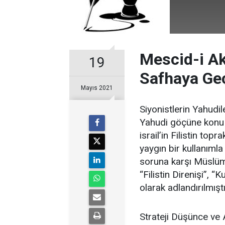
Mescid-i Ak
19
Safhaya Geç
Mayıs 2021
Siyonistlerin Yahudile
Yahudi göçüne konu ol
israil’in Filistin top
yaygın bir kullanımla 
soruna karşı Müslüma
“Filistin Direnişi”,
olarak adlandırılmıştı
Strateji Düşünce ve 