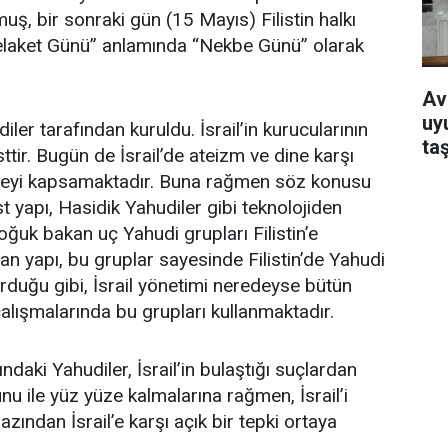
muş, bir sonraki gün (15 Mayıs) Filistin halkı
elaket Günü” anlamında “Nekbe Günü” olarak
Av
uy
diler tarafından kuruldu. İsrail’in kurucularının
ta
sttir. Bugün de İsrail’de ateizm ve dine karşı
kitleyi kapsamaktadır. Buna rağmen söz konusu
st yapı, Hasidik Yahudiler gibi teknolojiden
ğuk bakan uç Yahudi grupları Filistin’e
kuran yapı, bu gruplar sayesinde Filistin’de Yahudi
rduğu gibi, İsrail yönetimi neredeyse bütün
alışmalarında bu grupları kullanmaktadır.
ındaki Yahudiler, İsrail’in bulaştığı suçlardan
u ile yüz yüze kalmalarına rağmen, İsrail’i
azından İsrail’e karşı açık bir tepki ortaya