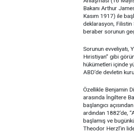
Anlaşması (16 Mayıs 1
Bakanı Arthur James
Kasım 1917) ile baş
deklarasyon, Filisti
beraber sorunun geç
Sorunun evveliyatı, 
Hıristiyan” gibi görü
hükümetleri içinde yü
ABD’de devletin kuru
Özellikle Benjamin Di
arasında İngiltere B
başlangıcı açısından
ardından 1882’de, “Al
başlamış ve bugünkü İ
Theodor Herzl’in lider