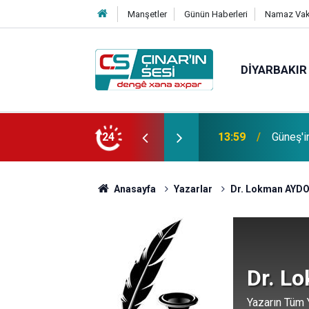
Manşetler
Günün Haberleri
Namaz Vaki
DIYARBAKIR
Bağacı
fotoğrafı çekildi
24
11:30
etmiştir
Anasayfa
Yazarlar
Dr. Lokman AYD
Dr. L
Yazarın Tüm Y