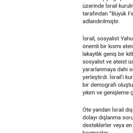
üzerinde İsrail kurul
tarafından “Büyük F
adlandırılmıştır.
İsrail, sosyalist Yahu
önemli bir kısmı atei
lakaytlık geniş bir 
sosyalist ve ateist ü
yararlanmaya dahi so
yerleştirdi. İsrail’i 
bir demografi oluştu
yıkım ve genişleme ç
Öte yandan İsrail dış
dolayı dışlanma sorun
desteklerler veya en 
koymazlar.