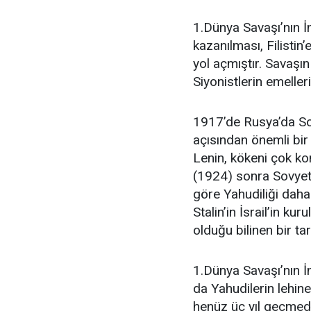
1.Dünya Savaşı’nın İng
kazanılması, Filistin
yol açmıştır. Savaşın a
Siyonistlerin emeller
1917’de Rusya’da Sovy
açısından önemli bir 
Lenin, kökeni çok k
(1924) sonra Sovyetl
göre Yahudiliği daha
Stalin’in İsrail’in k
olduğu bilinen bir tar
1.Dünya Savaşı’nın İ
da Yahudilerin lehin
henüz üç yıl geçmede