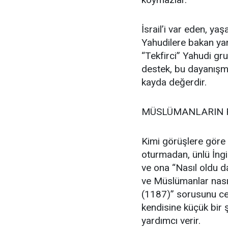
İsrail’i var eden, ya
Yahudilere bakan yan
“Tekfirci” Yahudi gr
destek, bu dayanışm
kayda değerdir.
MÜSLÜMANLARIN F
Kimi görüşlere göre İ
oturmadan, ünlü İngil
ve ona “Nasıl oldu da
ve Müslümanlar nasıl
(1187)” sorusunu cev
kendisine küçük bir 
yardımcı verir.