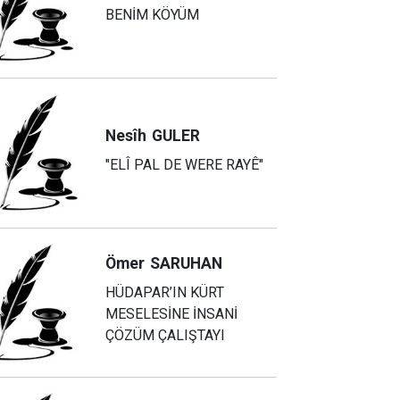
BENİM KÖYÜM
Nesîh
GULER
"ELÎ PAL DE WERE RAYÊ"
Ömer
SARUHAN
HÜDAPAR’IN KÜRT
MESELESİNE İNSANİ
ÇÖZÜM ÇALIŞTAYI