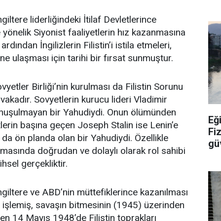
ter
iltere liderliğindeki İtilaf Devletlerince
’e yönelik Siyonist faaliyetlerin hız kazanmasına
rdından İngilizlerin Filistin’i istila etmeleri,
ine ulaşması için tarihi bir fırsat sunmuştur.
etler Birliği’nin kurulması da Filistin Sorunu
vakadır. Sovyetlerin kurucu lideri Vladimir
onuşulmayan bir Yahudiydi. Onun ölümünden
Eğ
erin başına geçen Joseph Stalin ise Lenin’e
Fi
 da ön planda olan bir Yahudiydi. Özellikle
güv
urulmasında doğrudan ve dolaylı olarak rol sahibi
ihsel gerçekliktir.
ngiltere ve ABD’nin müttefiklerince kazanılması
e işlemiş, savaşın bitmesinin (1945) üzerinden
n 14 Mayıs 1948’de Filistin toprakları