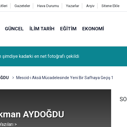
tleri
Gazeteler
Hava Durumu
Yazarlar
Arşiv
Sitene Ekle
GÜNCEL
İLIM TARIH
EĞITIM
EKONOMI
k (Bağcağê) Köyünden Osman Tunç'un oğlu SAMET TUNÇ vefat
OĞDU
Mescid-i Aksâ Mücadelesinde Yeni Bir Safhaya Geçiş 1
SO
okman AYDOĞDU
azıları >