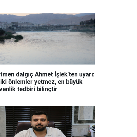
cih yapılmalı
itmen dalgıç Ahmet İşlek'ten uyarı:
ziki önlemler yetmez, en büyük
enlik tedbiri bilinçtir