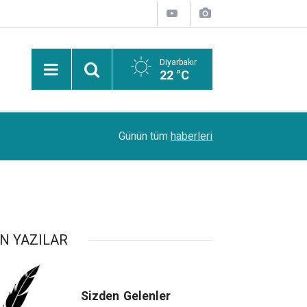
Diyarbakır
22 °C
PDR Uzmanı Muhammed Beşir Özçelik: Hiçbir şe
11:24
Günün tüm
haberleri
başarı sırasına göre tercih yapılmalı
N YAZILAR
Sizden
Gelenler