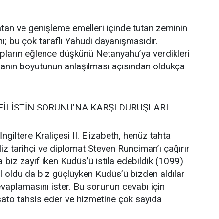
şatan ve genişleme emelleri içinde tutan zeminin
ı; bu çok taraflı Yahudi dayanışmasıdır.
upların eğlence düşkünü Netanyahu’ya verdikleri
anın boyutunun anlaşılması açısından oldukça
İLİSTİN SORUNU’NA KARŞI DURUŞLARI
ngiltere Kraliçesi II. Elizabeth, henüz tahta
iz tarihçi ve diplomat Steven Runciman’ı çağırır
 biz zayıf iken Kudüs’ü istila edebildik (1099)
 oldu da biz güçlüyken Kudüs’ü bizden aldılar
aplamasını ister. Bu sorunun cevabı için
şato tahsis eder ve hizmetine çok sayıda