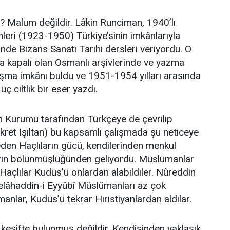
 Malum değildir. Lâkin Runciman, 1940’lı
nleri (1923-1950) Türkiye’sinin imkânlarıyla
’nde Bizans Sanatı Tarihi dersleri veriyordu. O
 kapalı olan Osmanlı arşivlerinde ve yazma
ışma imkânı buldu ve 1951-1954 yılları arasında
üç ciltlik bir eser yazdı.
h Kurumu tarafından Türkçeye de çevrilip
ret Işıltan) bu kapsamlı çalışmada şu neticeye
 eden Haçlıların gücü, kendilerinden menkul
rın bölünmüşlüğünden geliyordu. Müslümanlar
n Haçlılar Kudüs’ü onlardan alabildiler. Nûreddin
lâhaddin-i Eyyûbî Müslümanları az çok
nlar, Kudüs’ü tekrar Hıristiyanlardan aldılar.
keşifte bulunmuş değildir. Kendisinden yaklaşık