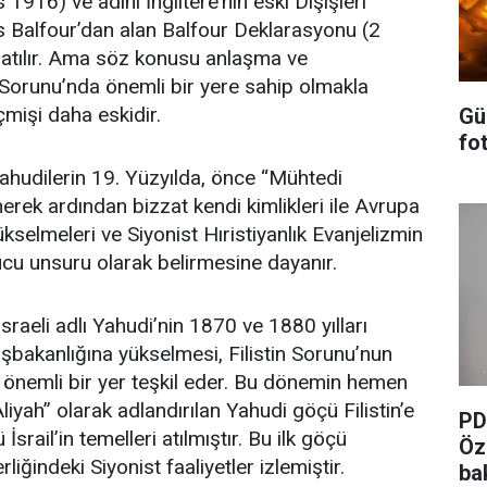
916) ve adını İngiltere’nin eski Dışişleri
 Balfour’dan alan Balfour Deklarasyonu (2
latılır. Ama söz konusu anlaşma ve
n Sorunu’nda önemli bir yere sahip olmakla
mişi daha eskidir.
Gü
fot
Yahudilerin 19. Yüzyılda, önce “Mühtedi
nerek ardından bizzat kendi kimlikleri ile Avrupa
kselmeleri ve Siyonist Hıristiyanlık Evanjelizmin
cu unsuru olarak belirmesine dayanır.
sraeli adlı Yahudi’nin 1870 ve 1880 yılları
aşbakanlığına yükselmesi, Filistin Sorunu’nun
 önemli bir yer teşkil eder. Bu dönemin hemen
iyah” olarak adlandırılan Yahudi göçü Filistin’e
PD
srail’in temelleri atılmıştır. Bu ilk göçü
Öz
liğindeki Siyonist faaliyetler izlemiştir.
ba