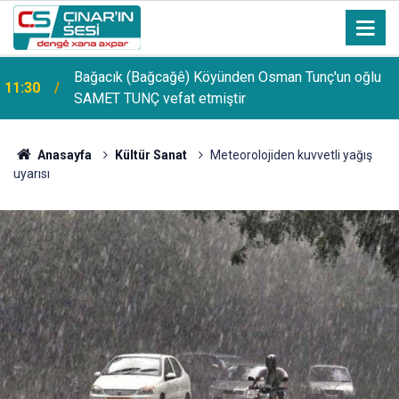
Bağacık (Bağcağê) Köyünden Osman Tunç'un oğlu
11:30
SAMET TUNÇ vefat etmiştir
PDR Uzmanı Muhammed Beşir Özçelik: Hiçbir
11:24
şekilde puana bakılmamalı, başarı sırasına göre
tercih yapılmalı
Anasayfa
Kültür Sanat
Meteorolojiden kuvvetli yağış
uyarısı