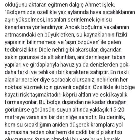
olduğunu aktaran eğitmen dalgıç Ahmet İşlek,
"Bölgemizde özellikle yaz aylarında hava sıcaklıklarının
aşırı yükselmesi, insanları serinlemek için su
kenarlarına yönlendiriyor. Ancak boğulma vakalarının
artmasındaki en büyük etken, su kaynaklarının fiziki
yapısının bilinmemesi ve 'aşırı özgüven' ile gelen
tedbirsizliktir. Dicle nehri gibi akarsular, dışarıdan
sakin görünse de alt akıntıları, ani derinleşen taban
yapıları ve girdaplarıyla havuz ya da denizlerden çok
daha farklı ve tehlikeli bir karaktere sahiptir. En riskli
alanlar nereler diye soracak olursanız, nehirlerin her
noktası yüzmek için güvenli değildir. Özellikle iki bölge
hayati risk taşımaktadır: köprü altları ve eski kayalık
formasyonlar. Bu bölge dışarıdan ne kadar durağan
görünürse görünsün, suyun altında yaklaşık 15-20
metreye varan ani bir derinliğe sahiptir. Bu derinlik,
hem su sıcaklığının aniden düşerek kramplara yol
açmasına neden olur hem de ciddi bir dip akıntısı
oluşturuyor. Suyun altındaki bu yapılar ve kayalık