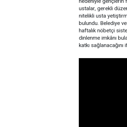
nedeniyle gençlerin f
ustalar, gerekli düz
nitelikli usta yetişt
bulundu. Belediye ve 
haftalık nöbetçi sist
dinlenme imkânı bula
katkı sağlanacağını if