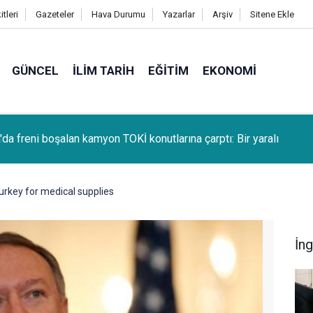
tleri
Gazeteler
Hava Durumu
Yazarlar
Arşiv
Sitene Ekle
GÜNCEL
İLIM TARIH
EĞITIM
EKONOMI
da freni boşalan kamyon TOKİ konutlarına çarptı: Bir yaralı
rkey for medical supplies
İng