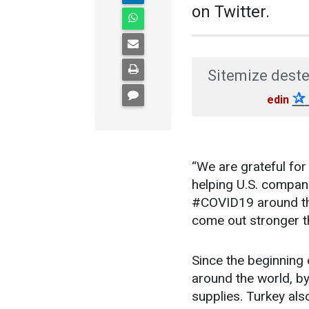
on Twitter.
Sitemize deste
✰
edin
“We are grateful fo
helping U.S. compan
#COVID19 around the
come out stronger t
Since the beginning
around the world, by
supplies. Turkey als