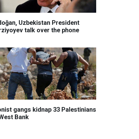
doğan, Uzbekistan President
rziyoyev talk over the phone
onist gangs kidnap 33 Palestinians
 West Bank