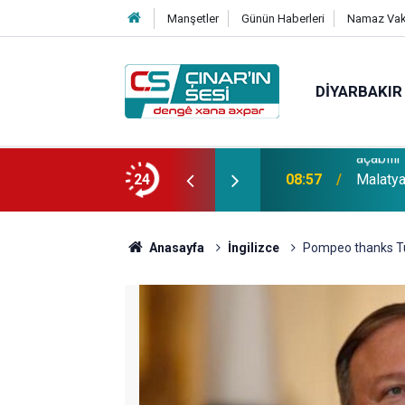
Manşetler
Günün Haberleri
Namaz Vaki
DIYARBAKIR
 su tüketimi ciddi sağlık sorunlarına yol
24
08:57
Malatya'
Anasayfa
İngilizce
Pompeo thanks Tu