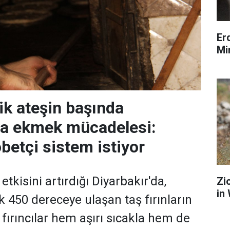
Er
Mi
ik ateşin başında
da ekmek mücadelesi:
öbetçi sistem istiyor
etkisini artırdığı Diyarbakır'da,
Zi
in
ık 450 dereceye ulaşan taş fırınların
fırıncılar hem aşırı sıcakla hem de