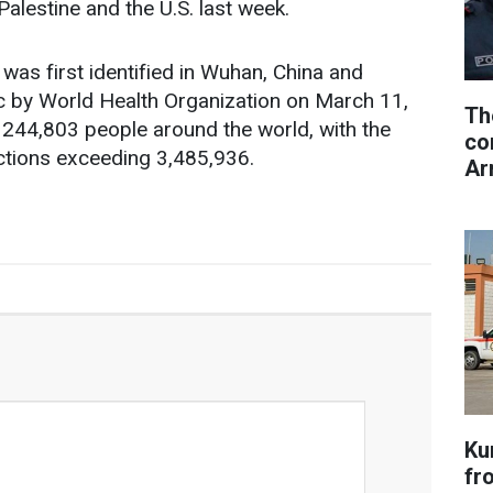
Palestine and the U.S. last week.
was first identified in Wuhan, China and
 by World Health Organization on March 11,
Th
 244,803 people around the world, with the
co
ections exceeding 3,485,936.
Ar
Ku
fr