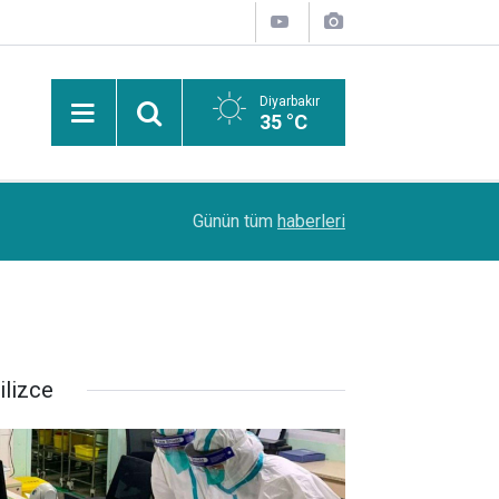
Diyarbakır
35 °C
08:55
Siirt'te koruma altındaki 5 yaban keçisini avlaya
Günün tüm
haberleri
ilizce