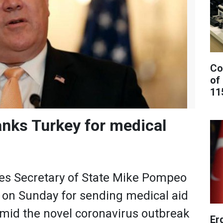
Co
of
11
nks Turkey for medical
tes Secretary of State Mike Pompeo
 on Sunday for sending medical aid
amid the novel coronavirus outbreak
Er