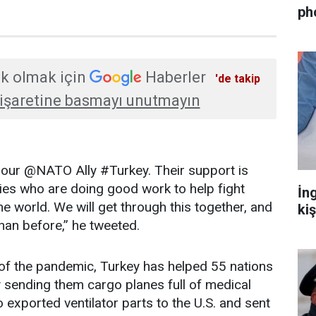
ph
k olmak için
Haberler
'de takip
işaretine basmayı unutmayın
r our @NATO Ally #Turkey. Their support is
ies who are doing good work to help fight
İn
 world. We will get through this together, and
ki
han before,” he tweeted.
 of the pandemic, Turkey has helped 55 nations
 sending them cargo planes full of medical
o exported ventilator parts to the U.S. and sent