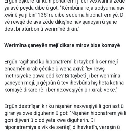
08 Ağustos 2026
09:30
Dr. Mûhemmed Emîn Ergûn: Di mehên
havînê de vexwarina bêzanistî ya avê
dikare bibe sedema pirsgirêkên
tenduristiyê yên giran
Mütaxassisê Nexweşiyên Hindirrî (Daxilî) Dr.
Mûhemmed Emîn Ergûn hişyarî da ku vexwarina