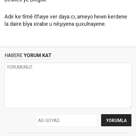
Adir ke tîmê îtfaiye ver daya cı, ameyo hewn kerdene
la daire bîya xirabe u nêşiyena şuxulnayene.
HABERE
YORUM KAT