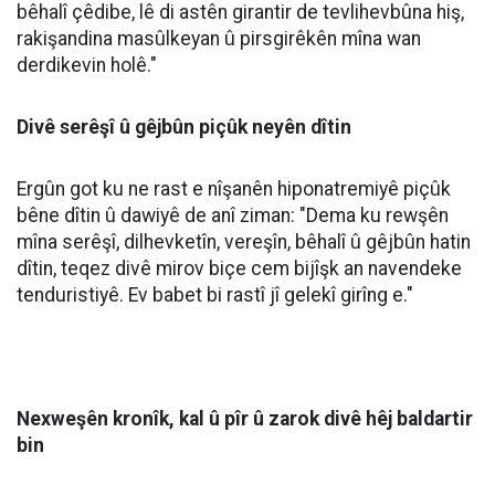
nezanistî ya avê di demên havînê de dibe ku rê li ber
pirsgirêkên mezin ên tenduristiyê veke.
Sitemize destek olmak için
Haberler
✰
işaretine
'de takip edin
basmayı unutmayın
Dr. Mûhemmed Emîn Ergûn, Mütaxassisê Nexweşiyên
Daxilî yê Nexweşxaneya Lêkolîn û Perwerdehiyê ya
Sêrtê, bal kişand ser ferziya vexwarina avê di mehên
germ ên havînê de û da zanîn ku çiqas ku vexwarina
avê ya bi pîvana pêwîst girîng e, bi rengê rast
vexwarina wê jî ewçend xwedî nirx û girîngî ye.