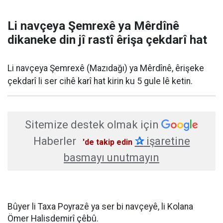
Li navçeya Şemrexê ya Mêrdînê
dikaneke din jî rastî êrişa çekdarî hat
Li navçeya Şemrexê (Mazıdağı) ya Mêrdînê, êrişeke
çekdarî li ser cihê karî hat kirin ku 5 gule lê ketin.
Sitemize destek olmak için
Haberler
✰
işaretine
'de takip edin
basmayı unutmayın
Bûyer li Taxa Poyrazê ya ser bi navçeyê, li Kolana
Ömer Halisdemirî çêbû.