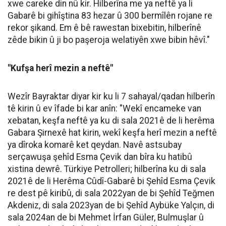
xwe careke din nû kir. Hilberîna me ya neftê ya li
Gabarê bi gihîştina 83 hezar û 300 bermîlên rojane re
rekor şikand. Em ê bê rawestan bixebitin, hilberînê
zêde bikin û ji bo paşeroja welatiyên xwe bibin hêvî."
"Kufşa herî mezin a neftê"
Wezîr Bayraktar diyar kir ku li 7 sahayal/qadan hilberîn
tê kirin û ev îfade bi kar anîn: "Wekî encameke van
xebatan, keşfa neftê ya ku di sala 2021ê de li herêma
Gabara Şirnexê hat kirin, wekî keşfa herî mezin a neftê
ya dîroka komarê ket qeydan. Navê astsubay
serçawuşa şehîd Esma Çevik dan bîra ku hatibû
xistina dewrê. Türkiye Petrolleri; hilberîna ku di sala
2021ê de li Herêma Cûdî-Gabarê bi Şehîd Esma Çevik
re dest pê kiribû, di sala 2022yan de bi Şehîd Teğmen
Akdeniz, di sala 2023yan de bi Şehîd Aybüke Yalçın, di
sala 2024an de bi Mehmet İrfan Güler, Bulmuşlar û