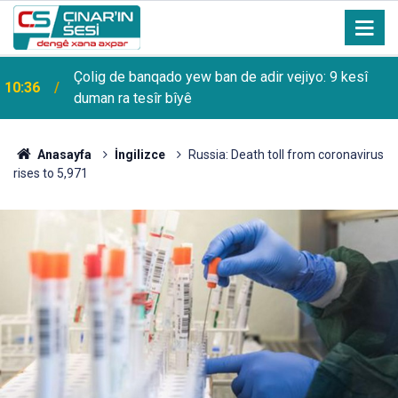
Çolig de banqado yew ban de adir vejiyo: 9 kesî
10:36
duman ra tesîr bîyê
Anasayfa
İngilizce
Russia: Death toll from coronavirus
rises to 5,971