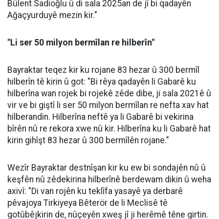
Bülent Sadioğlu û di sala 2025an de jî bi qadayên
Ağaçyurduyê mezin kir."
"Li ser 50 milyon bermîlan re hilberîn"
Bayraktar teqez kir ku rojane 83 hezar û 300 bermîl
hilberîn tê kirin û got: "Bi rêya qadayên li Gabarê ku
hilberîna wan rojek bi rojekê zêde dibe, ji sala 2021ê û
vir ve bi giştî li ser 50 milyon bermîlan re nefta xav hat
hilberandin. Hilberîna neftê ya li Gabarê bi vekirina
bîrên nû re rekora xwe nû kir. Hilberîna ku li Gabarê hat
kirin gihîşt 83 hezar û 300 bermîlên rojane."
Wezîr Bayraktar destnîşan kir ku ew bi sondajên nû û
keşfên nû zêdekirina hilberînê berdewam dikin û weha
axivî: "Di van rojên ku teklîfa yasayê ya derbarê
pêvajoya Tirkiyeya Bêterör de li Meclisê tê
gotûbêjkirin de, nûçeyên xweş jî ji herêmê têne girtin.