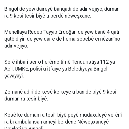
Bingöl de yew daireyê banqadi de adir vejiyo, duman
ra 9 kesî tesîr bîyê u berdê nêweşxane.
Mehellaya Recep Tayyip Erdoğan de yew banê 4 qatî
qatê diyîn de yew daire de hema sebebê cı nêzanîno
adir vejiyo.
Serê îhbarî ser o herême tîmê Tenduristiya 112 ya
Acîl, UMKE, polîsî u îtfaiye ya Belediyeya Bingölî
şawiyayî.
Zemanê adirî de kesê ke keye u ban de bîyê 9 kesî
duman ra tesîr bîyê.
Kesê ke duman ra tesîr bîyê peyê mudaxaleyê verênî
ra bi ambulansan ameyî berdene Nêweşxaneyê
Dewletî yê Bingölî.