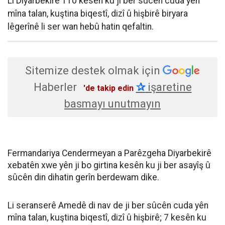
Li Diyarbekirê 110 kesên ku ji ber sûcên cuda yên
mîna talan, kuştina biqestî, dizî û hişbirê biryara
lêgerînê li ser wan hebû hatin qefaltin.
Sitemize destek olmak için
Haberler
✰
işaretine
'de takip edin
basmayı unutmayın
Fermandariya Cendermeyan a Parêzgeha Diyarbekirê
xebatên xwe yên ji bo girtina kesên ku ji ber asayîş û
sûcên din dihatin gerîn berdewam dike.
Li seranserê Amedê di nav de ji ber sûcên cuda yên
mîna talan, kuştina biqestî, dizî û hişbirê; 7 kesên ku