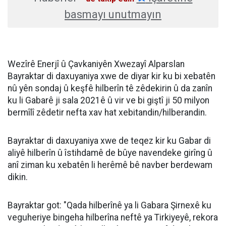
basmayı unutmayın
Wezîrê Enerjî û Çavkaniyên Xwezayî Alparslan
Bayraktar di daxuyaniya xwe de diyar kir ku bi xebatên
nû yên sondaj û keşfê hilberîn tê zêdekirin û da zanîn
ku li Gabarê ji sala 2021ê û vir ve bi giştî ji 50 milyon
bermîlî zêdetir nefta xav hat xebitandin/hilberandin.
Bayraktar di daxuyaniya xwe de teqez kir ku Gabar di
aliyê hilberîn û îstihdamê de bûye navendeke girîng û
anî ziman ku xebatên li herêmê bê navber berdewam
dikin.
Bayraktar got: "Qada hilberînê ya li Gabara Şirnexê ku
veguheriye bingeha hilberîna neftê ya Tirkiyeyê, rekora