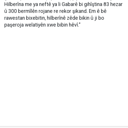
Hilberîna me ya neftê ya li Gabarê bi gihîştina 83 hezar
û 300 bermîlên rojane re rekor şikand. Em ê bê
rawestan bixebitin, hilberînê zêde bikin û ji bo
paşeroja welatiyên xwe bibin hêvî."