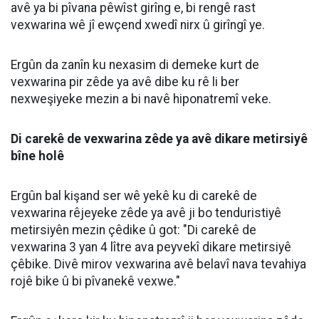
UYARI:
Küfür, hakaret, rencide edici cümleler veya imalar, inançlara saldırı
içeren, imla kuralları ile yazılmamış,
Türkçe karakter kullanılmayan ve büyük harflerle yazılmış yorumlar
onaylanmamaktadır.