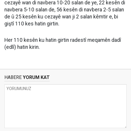
cezayê wan di navbera 10-20 salan de ye, 22 kesên di
navbera 5-10 salan de, 56 kesên di navbera 2-5 salan
de û 25 kesên ku cezayê wan ji 2 salan kêmtir e, bi
giştî 110 kes hatin girtin.
Her 110 kesên ku hatin girtin radestî meqamên dadî
(edlî) hatin kirin.
HABERE
YORUM KAT