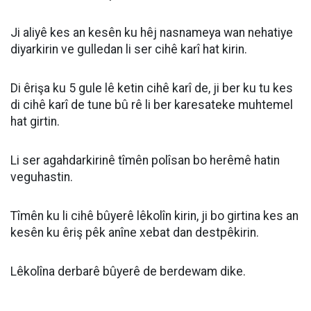
Ji aliyê kes an kesên ku hêj nasnameya wan nehatiye
diyarkirin ve gulledan li ser cihê karî hat kirin.
Di êrişa ku 5 gule lê ketin cihê karî de, ji ber ku tu kes
di cihê karî de tune bû rê li ber karesateke muhtemel
hat girtin.
Li ser agahdarkirinê tîmên polîsan bo herêmê hatin
veguhastin.
Tîmên ku li cihê bûyerê lêkolîn kirin, ji bo girtina kes an
kesên ku êriş pêk anîne xebat dan destpêkirin.
Lêkolîna derbarê bûyerê de berdewam dike.