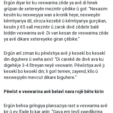
Ergûn da zanîn ku nexasim di demeke kurt de
vexwarina pir zêde ya avê dibe ku rê li ber
nexweşiyeke mezin a bi navê hiponatremî veke.
Di carekê de vexwarina zêde ya avê dikare metirsiyê
bîne holê
Ergûn bal kişand ser wê yekê ku di carekê de
vexwarina rêjeyeke zêde ya avê ji bo tenduristiyê
metirsiyên mezin çêdike û got: "Di carekê de
vexwarina 3 yan 4 lître ava peyvekî dikare metirsiyê
çêbike. Divê mirov vexwarina avê belavî nava tevahiya
rojê bike û bi pîvanekê vexwe."
Ergûn eşkere kir ku hiponatremî ji ber vexwarina zêde
ya avê peyda dibe û got: "Kêmbûna reja sodyuma nav
xwînê ya ji binî 135î re dibe sedema hiponatremiyê. Di