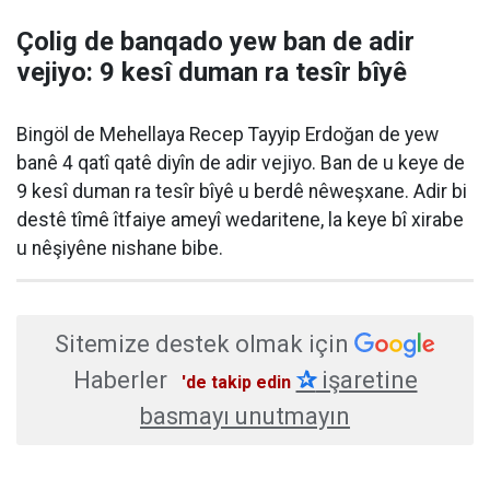
Çolig de banqado yew ban de adir
vejiyo: 9 kesî duman ra tesîr bîyê
Bingöl de Mehellaya Recep Tayyip Erdoğan de yew
banê 4 qatî qatê diyîn de adir vejiyo. Ban de u keye de
9 kesî duman ra tesîr bîyê u berdê nêweşxane. Adir bi
destê tîmê îtfaiye ameyî wedaritene, la keye bî xirabe
u nêşiyêne nishane bibe.
Sitemize destek olmak için
Haberler
✰
işaretine
'de takip edin
basmayı unutmayın