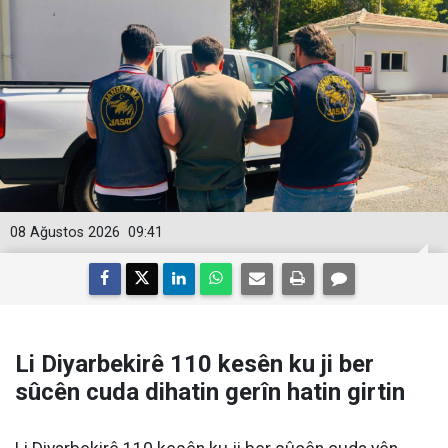
08 Ağustos 2026
09:41
Li Diyarbekirê 110 kesên ku ji ber
sûcên cuda dihatin gerîn hatin girtin