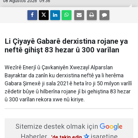
08 Ağustos 2026
09:36
Li Çiyayê Gabarê derxistina rojane ya
neftê gihişt 83 hezar û 300 varîlan
Wezîrê Enerjî û Çavkaniyên Xwezayî Alparslan
Bayraktar da zanîn ku derxistina neftê ya li herêma
Gabara Şirnexê ji sala 2021ê heta îro ji 50 milyon varîlî
zêdetir bûye û hilberîna rojane jî bi gehiştina 83 hezar
û 300 varîlan rekora xwe nû kiriye.
Sitemize destek olmak için
Haberler
✰
işaretine
'de takip edin