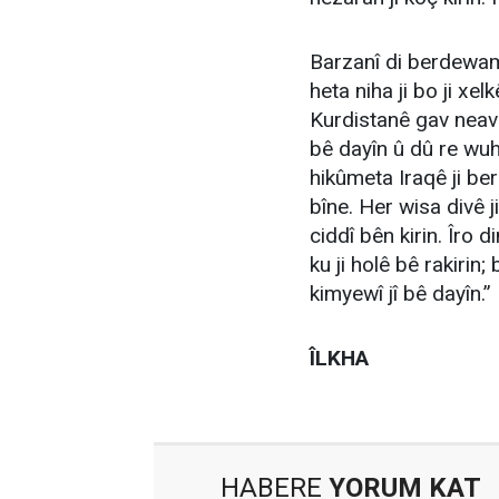
Barzanî di berdewam
heta niha ji bo ji xe
Kurdistanê gav neav
bê dayîn û dû re wuh
hikûmeta Iraqê ji be
bîne. Her wisa divê 
ciddî bên kirin. Îro
ku ji holê bê rakirin
kimyewî jî bê dayîn.”
ÎLKHA
HABERE
YORUM KAT