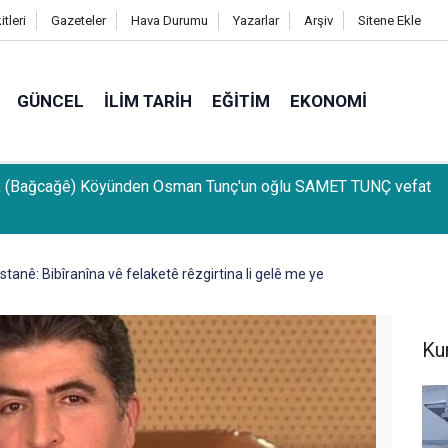
tleri
Gazeteler
Hava Durumu
Yazarlar
Arşiv
Sitene Ekle
GÜNCEL
İLIM TARIH
EĞITIM
EKONOMI
anı Muhammed Beşir Özçelik: Hiçbir şekilde puana bakılmamalı
ırasına göre tercih yapılmalı
anê: Bibîranîna vê felaketê rêzgirtina li gelê me ye
Ku