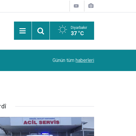
Diyarbakır
37 °C
,
Eğitmen dalgıç Ahmet İşlek'ten uyarı: Fiziki ön
11:23
Günün tüm
haberleri
güvenlik tedbiri bilinçtir
rdî