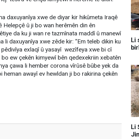
a daxuyanîya xwe de diyar kir hikûmeta Iraqê
lkê Helepçê û ji bo wan herêmên din ên
êtiye da ku ji wan re tazmînata maddî û manewî
Li 
a li daxuyanîya xwe zêde kir: “Em teleb dikin ku
bi
r pêdivîya exlaqî û yasayî wezîfeya xwe bi cî
ji bo ew çekên kimyewî bên qedexekriin xebatên
 dinya çawa li hember corona vîrûsê bûbe yek da
; bi heman awayî ev hewldan ji bo rakirina çekên
Li
Jin