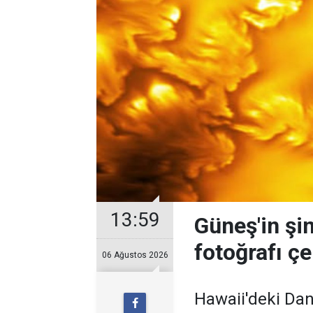
13:59
Güneş'in şi
fotoğrafı çe
06 Ağustos 2026
Hawaii'deki Dan