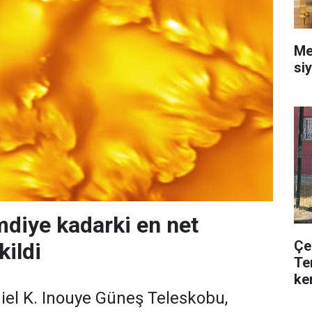
Me
siy
mdiye kadarki en net
Çe
kildi
Te
ke
iel K. Inouye Güneş Teleskobu,