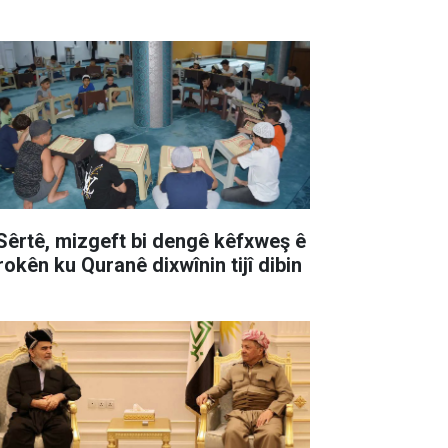
 Sêrtê, mizgeft bi dengê kêfxweş ê
rokên ku Quranê dixwînin tijî dibin