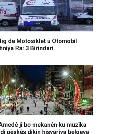
lig de Motosiklet u Otomobil
hniya Ra: 3 Birindari
 Amedê ji bo mekanên ku muzîka
ndî pêşkêş dikin hişyariya belgeya