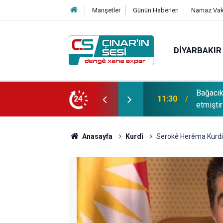
Manşetler
Günün Haberleri
Namaz Vaki
DIYARBAKIR
sman Tunç'un oğlu SAMET TUNÇ vefat
PDR Uzm
24
11:24
başarı s
Anasayfa
Kurdî
Serokê Herêma Kurdist