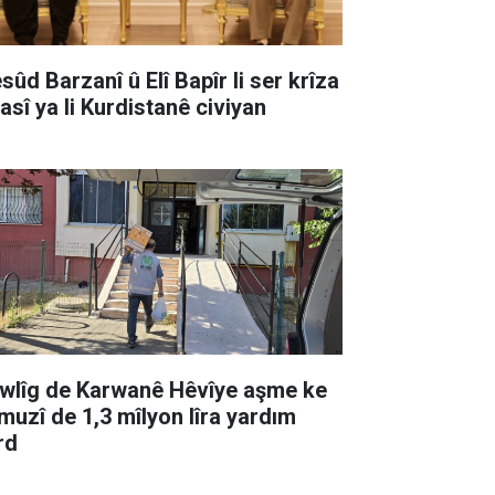
sûd Barzanî û Elî Bapîr li ser krîza
asî ya li Kurdistanê civiyan
wlîg de Karwanê Hêvîye aşme ke
muzî de 1,3 mîlyon lîra yardım
rd