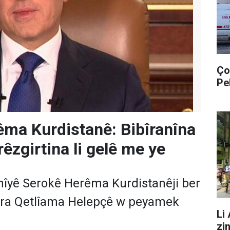
Ço
Pe
ma Kurdistanê: Bibîranîna
rêzgirtina li gelê me ye
nîyê Serokê Herêma Kurdistanêji ber
ra Qetlîama Helepçê w peyamek
Li
zi