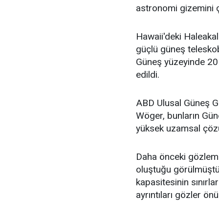
astronomi gizemini ç
Hawaii'deki Haleaka
güçlü güneş teleskob
Güneş yüzeyinde 20 
edildi.
ABD Ulusal Güneş Gö
Wöger, bunların Gün
yüksek uzamsal çözün
Daha önceki gözleml
oluştuğu görülmüştü.
kapasitesinin sınırl
ayrıntıları gözler ön