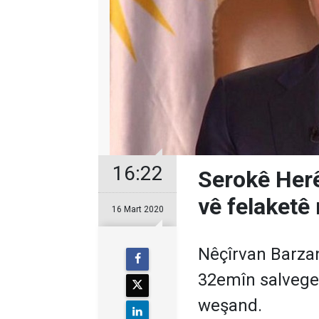
16:22
Serokê Herê
vê felaketê 
16 Mart 2020
Nêçîrvan Barza
32emîn salvege
weşand.