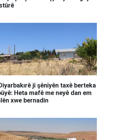
stûrê
 Diyarbakırê ji şêniyên taxê berteka
pûyê: Heta mafê me neyê dan em
lên xwe bernadin