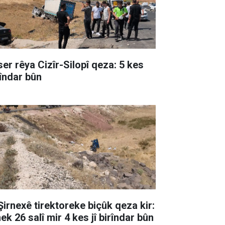
ser rêya Cizîr-Silopî qeza: 5 kes
rîndar bûn
 Şirnexê tirektoreke biçûk qeza kir:
ek 26 salî mir 4 kes jî birîndar bûn