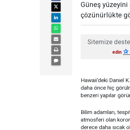
Güneş yüzeyini
çözünürlükte gö
Sitemize deste
✰
edin
Hawaii'deki Daniel 
daha önce hiç görülm
benzeri yapılar görü
Bilim adamları, tespi
atmosferi olan koro
derece daha sıcak ol