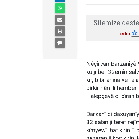
Sitemize deste
✰
edin
Nêçîrvan Barzanîyê
ku ji ber 32emîn sa
kir, bibîranîna vê fel
qirkirinên li hember
Helepçeyê di bîran b
Barzanî di daxuyanîy
32 salan ji teref rej
kîmyewî hat kirin û d
hezaran jî koç kirin. 