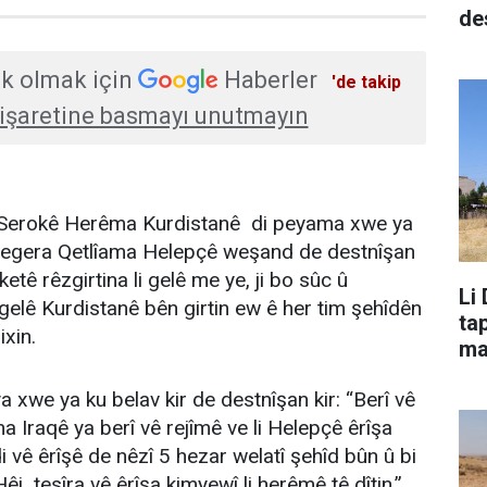
de
k olmak için
Haberler
'de takip
işaretine basmayı unutmayın
 Serokê Herêma Kurdistanê di peyama xwe ya
lvegera Qetlîama Helepçê weşand de destnîşan
aketê rêzgirtina li gelê me ye, ji bo sûc û
Li
 gelê Kurdistanê bên girtin ew ê her tim şehîdên
ta
ixin.
ma
a xwe ya ku belav kir de destnîşan kir: “Berî vê
îma Iraqê ya berî vê rejîmê ve li Helepçê êrîşa
i vê êrîşê de nêzî 5 hezar welatî şehîd bûn û bi
Hêj tesîra vê êrîşa kimyewî li herêmê tê dîtin.”