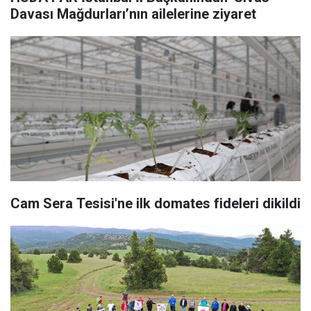
Davası Mağdurları’nın ailelerine ziyaret
Cam Sera Tesisi'ne ilk domates fideleri dikildi