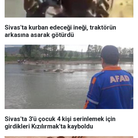
Sivas'ta kurban edeceği ineği, traktörün
arkasına asarak götürdü
Sivas'ta 3'ü çocuk 4 kişi serinlemek için
girdikleri Kızılırmak'ta kayboldu