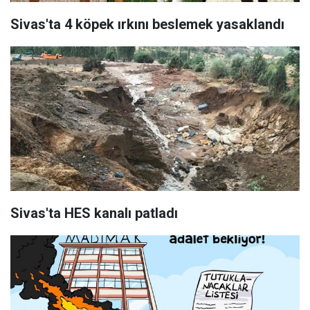
Sivas'ta 4 köpek ırkını beslemek yasaklandı
Sivas'ta HES kanalı patladı