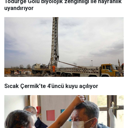
Tödürge Gölü biyolojik zenginliği ile hayranlık
uyandırıyor
Sıcak Çermik’te 4'üncü kuyu açılıyor