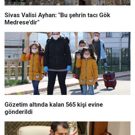
Sivas Valisi Ayhan: "Bu şehrin tacı Gök
Medrese'dir"
Gözetim altında kalan 565 kişi evine
gönderildi