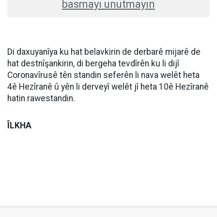
basmayı unutmayın
Di daxuyanîya ku hat belavkirin de derbarê mijarê de
hat destnîşankirin, di bergeha tevdîrên ku li dijî
Coronavîrusê tên standin seferên li nava welêt heta
4ê Hezîranê û yên li derveyî welêt jî heta 10ê Hezîranê
hatin rawestandin.
ÎLKHA