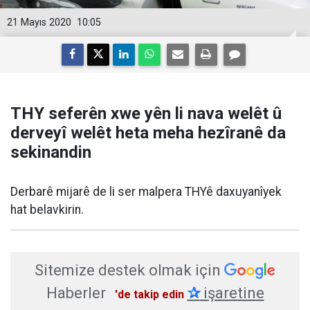
21 Mayıs 2020
10:05
THY seferên xwe yên li nava welêt û
derveyî welêt heta meha hezîranê da
sekinandin
Derbarê mijarê de li ser malpera THYê daxuyanîyek
hat belavkirin.
Sitemize destek olmak için
Haberler
✰
işaretine
'de takip edin