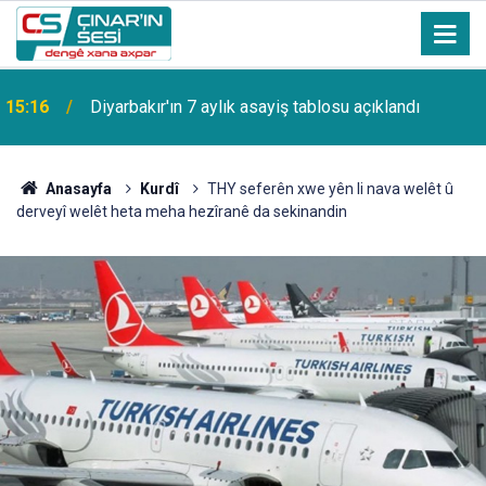
15:16
Diyarbakır'ın 7 aylık asayiş tablosu açıklandı
Anasayfa
Kurdî
THY seferên xwe yên li nava welêt û
derveyî welêt heta meha hezîranê da sekinandin