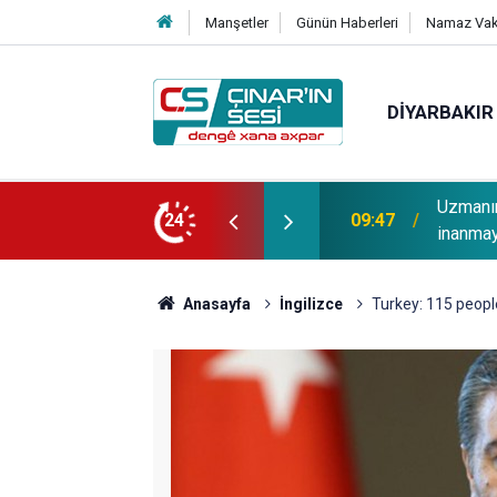
Manşetler
Günün Haberleri
Namaz Vaki
DIYARBAKIR
Uzmanın
i: Tescilli Cizre limonatası
24
09:47
inanmay
Anasayfa
İngilizce
Turkey: 115 people