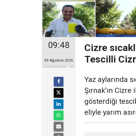
09:48
Cizre sıcaklı
Tescilli Ciz
09 Ağustos 2026
Yaz aylarında s
Şırnak'ın Cizre 
gösterdiği tesci
eliyle yarım asır