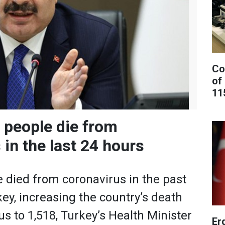
Co
of
11
 people die from
 in the last 24 hours
 died from coronavirus in the past
key, increasing the country’s death
rus to 1,518, Turkey’s Health Minister
Er