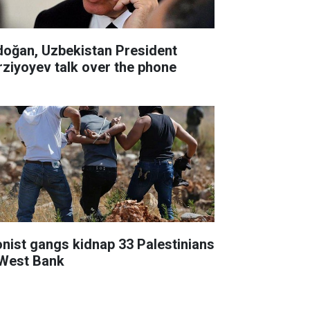
doğan, Uzbekistan President
rziyoyev talk over the phone
onist gangs kidnap 33 Palestinians
 West Bank