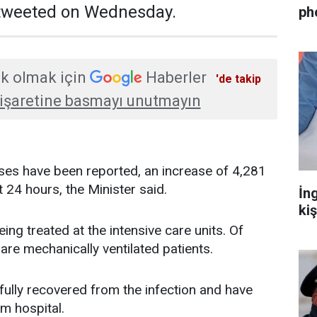
 tweeted on Wednesday.
ph
k olmak için
Haberler
'de takip
işaretine basmayı unutmayın
ases have been reported, an increase of 4,281
t 24 hours, the Minister said.
İn
ki
ing treated at the intensive care units. Of
are mechanically ventilated patients.
fully recovered from the infection and have
m hospital.