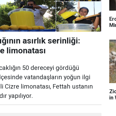
Er
Mi
ğının asırlık serinliği:
re limonatası
ıcaklığın 50 dereceyi gördüğü
ilçesinde vatandaşların yoğun ilgi
lli Cizre limonatası, Fettah ustanın
Zi
dır yapılıyor.
in