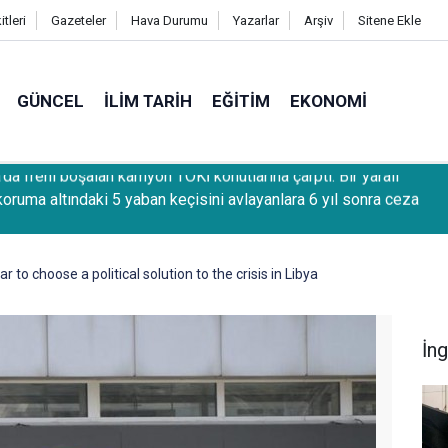
tleri
Gazeteler
Hava Durumu
Yazarlar
Arşiv
Sitene Ekle
GÜNCEL
İLIM TARIH
EĞITIM
EKONOMI
 koruma altındaki 5 yaban keçisini avlayanlara 6 yıl sonra ceza
 to choose a political solution to the crisis in Libya
İng