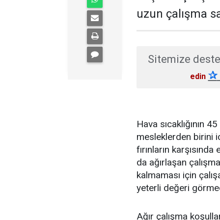
uzun çalışma sa
Sitemize deste
✰
edin
Hava sıcaklığının 45
mesleklerden birini i
fırınların karşısınd
da ağırlaşan çalışm
kalmaması için çalış
yeterli değeri görmed
Ağır çalışma koşulla