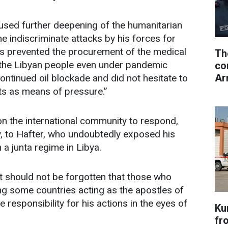
used further deepening of the humanitarian
the indiscriminate attacks by his forces for
as prevented the procurement of the medical
Th
the Libyan people even under pandemic
co
Ar
continued oil blockade and did not hesitate to
ts as means of pressure.”
on the international community to respond,
y, to Hafter, who undoubtedly exposed his
h a junta regime in Libya.
it should not be forgotten that those who
ng some countries acting as the apostles of
 responsibility for his actions in the eyes of
Ku
fr