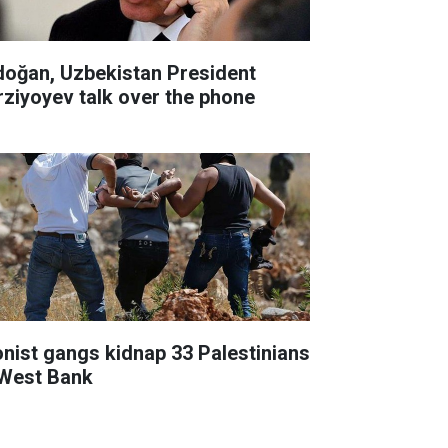
doğan, Uzbekistan President
rziyoyev talk over the phone
onist gangs kidnap 33 Palestinians
 West Bank