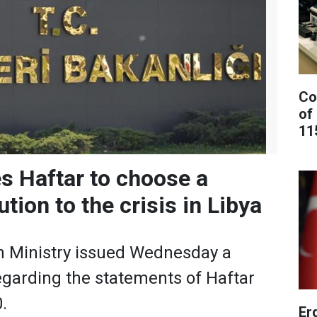
Co
of
11
s Haftar to choose a
lution to the crisis in Libya
n Ministry issued Wednesday a
egarding the statements of Haftar
.
Er