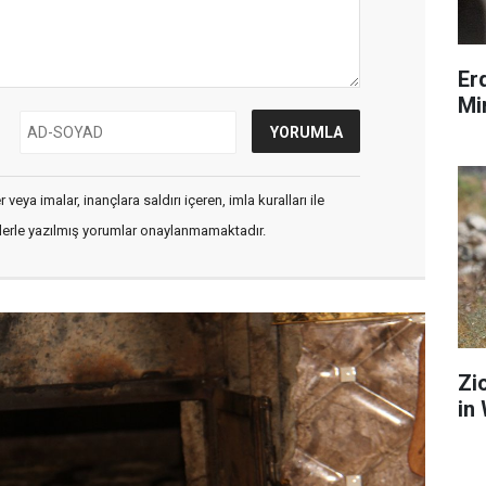
Er
Mi
veya imalar, inançlara saldırı içeren, imla kuralları ile
flerle yazılmış yorumlar onaylanmamaktadır.
Zi
in