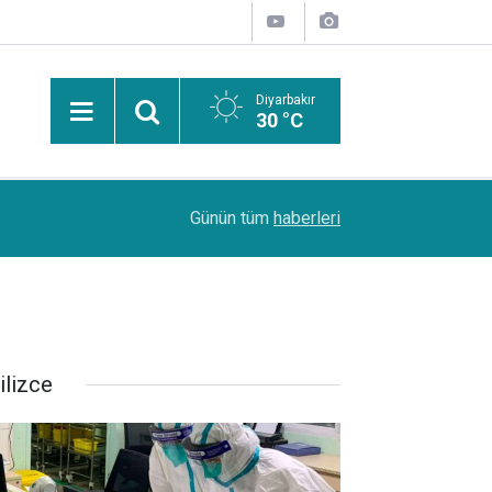
Diyarbakır
30 °C
08:55
Bakan Göktaş Ağrı'da açıklamalarda bulundu
Günün tüm
haberleri
ilizce