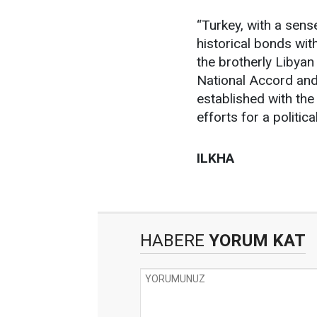
“Turkey, with a sens
historical bonds with
the brotherly Libya
National Accord and a
established with the
efforts for a politic
ILKHA
HABERE
YORUM KAT