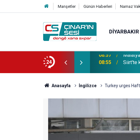
Manşetler
Günün Haberleri
Namaz Vaki
DIYARBAKIR
OKİ konutlarına çarptı: Bir yaralı
24
08:55
Siirt'te
Anasayfa
İngilizce
Turkey urges Haftar