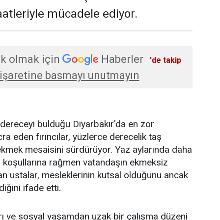
atleriyle mücadele ediyor.
k olmak için
Haberler
'de takip
işaretine basmayı unutmayın
 dereceyi bulduğu Diyarbakır'da en zor
cra eden fırıncılar, yüzlerce derecelik taş
a ekmek mesaisini sürdürüyor. Yaz aylarında daha
a koşullarına rağmen vatandaşın ekmeksiz
an ustalar, mesleklerinin kutsal olduğunu ancak
iğini ifade etti.
rı ve sosyal yaşamdan uzak bir çalışma düzeni