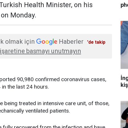
Turkish Health Minister, on his
ph
t on Monday.
k olmak için
Haberler
'de takip
işaretine basmayı unutmayın
İn
eported 90,980 confirmed coronavirus cases,
ki
 in the last 24 hours.
 being treated in intensive care unit, of those,
hanically ventilated patients.
 fully recovered from the infection and have