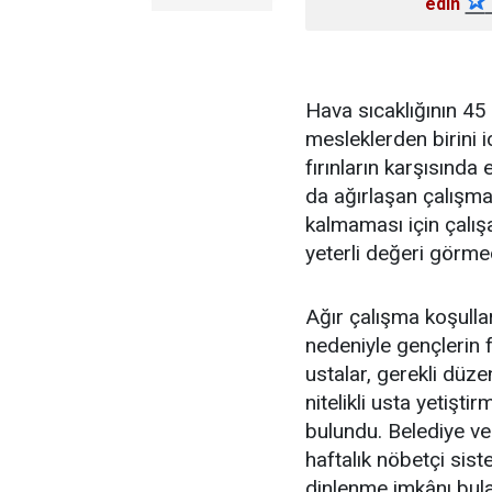
✰
edin
Hava sıcaklığının 45
mesleklerden birini i
fırınların karşısınd
da ağırlaşan çalışm
kalmaması için çalış
yeterli değeri görmed
Ağır çalışma koşulla
nedeniyle gençlerin f
ustalar, gerekli düz
nitelikli usta yetişt
bulundu. Belediye ve 
haftalık nöbetçi sist
dinlenme imkânı bula