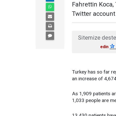
Fahrettin Koca, 
Twitter accoun
Sitemize deste
✰
edin
Turkey has so far r
an increase of 4,674
As 1,909 patients are
1,033 people are mec
13,430 patients have