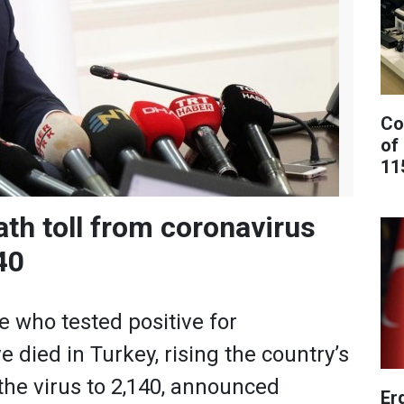
Co
of
11
ath toll from coronavirus
40
 who tested positive for
 died in Turkey, rising the country’s
 the virus to 2,140, announced
Er