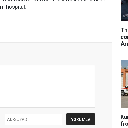
m hospital.
Th
co
Ar
Ku
fr