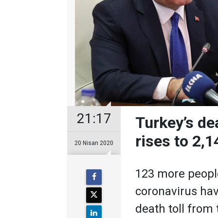
21:17
Turkey’s de
rises to 2,1
20 Nisan 2020
123 more people
coronavirus have
death toll from