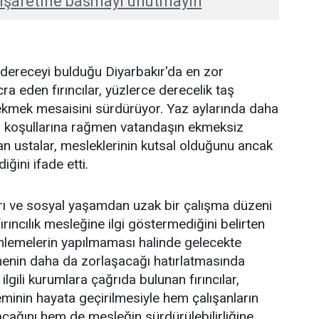
işaretine basmayı unutmayın
 dereceyi bulduğu Diyarbakır'da en zor
cra eden fırıncılar, yüzlerce derecelik taş
a ekmek mesaisini sürdürüyor. Yaz aylarında daha
a koşullarına rağmen vatandaşın ekmeksiz
an ustalar, mesleklerinin kutsal olduğunu ancak
iğini ifade etti.
rı ve sosyal yaşamdan uzak bir çalışma düzeni
ırıncılık mesleğine ilgi göstermediğini belirten
enlemelerin yapılmaması halinde gelecekte
irmenin daha da zorlaşacağı hatırlatmasında
ilgili kurumlara çağrıda bulunan fırıncılar,
eminin hayata geçirilmesiyle hem çalışanların
cağını hem de mesleğin sürdürülebilirliğine