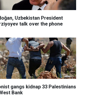
doğan, Uzbekistan President
rziyoyev talk over the phone
onist gangs kidnap 33 Palestinians
 West Bank