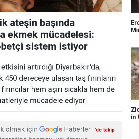
ik ateşin başında
Er
Mi
da ekmek mücadelesi:
öbetçi sistem istiyor
etkisini artırdığı Diyarbakır'da,
ık 450 dereceye ulaşan taş fırınların
fırıncılar hem aşırı sıcakla hem de
atleriyle mücadele ediyor.
Zi
in
k olmak için
Haberler
'de takip