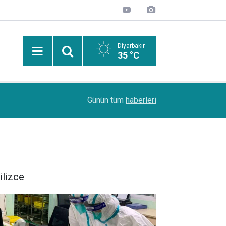
Diyarbakır
35 °C
08:55
Siirt'te koruma altındaki 5 yaban keçisini avlaya
Günün tüm
haberleri
ilizce