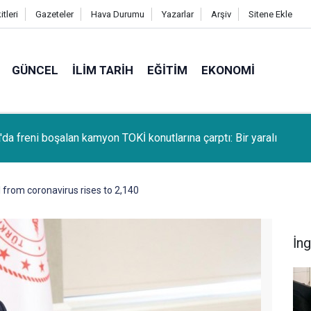
tleri
Gazeteler
Hava Durumu
Yazarlar
Arşiv
Sitene Ekle
GÜNCEL
İLIM TARIH
EĞITIM
EKONOMI
da freni boşalan kamyon TOKİ konutlarına çarptı: Bir yaralı
l from coronavirus rises to 2,140
İng