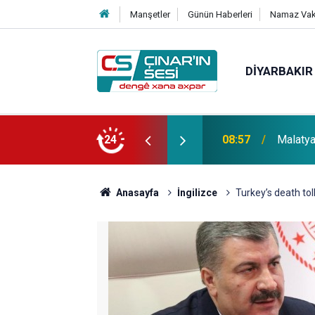
Manşetler
Günün Haberleri
Namaz Vaki
DIYARBAKIR
 su tüketimi ciddi sağlık sorunlarına yol
24
08:57
Malatya'
Anasayfa
İngilizce
Turkey’s death tol