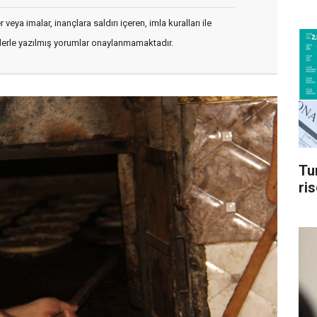
veya imalar, inançlara saldırı içeren, imla kuralları ile
flerle yazılmış yorumlar onaylanmamaktadır.
Tu
ri