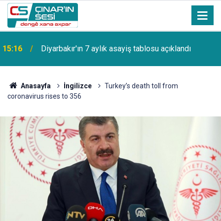
15:16
Diyarbakır'ın 7 aylık asayiş tablosu açıklandı
Anasayfa
İngilizce
Turkey’s death toll from
coronavirus rises to 356