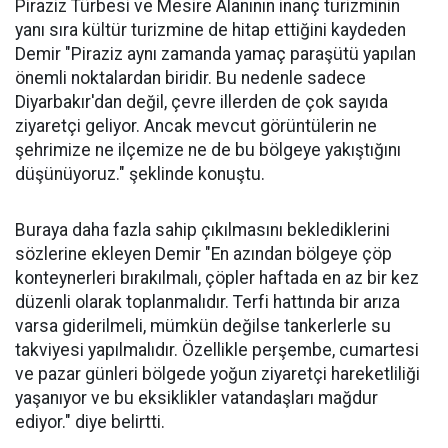
Piraziz Türbesi ve Mesire Alanının inanç turizminin
yanı sıra kültür turizmine de hitap ettiğini kaydeden
Demir "Piraziz aynı zamanda yamaç paraşütü yapılan
önemli noktalardan biridir. Bu nedenle sadece
Diyarbakır'dan değil, çevre illerden de çok sayıda
ziyaretçi geliyor. Ancak mevcut görüntülerin ne
şehrimize ne ilçemize ne de bu bölgeye yakıştığını
düşünüyoruz." şeklinde konuştu.
Buraya daha fazla sahip çıkılmasını beklediklerini
sözlerine ekleyen Demir "En azından bölgeye çöp
konteynerleri bırakılmalı, çöpler haftada en az bir kez
düzenli olarak toplanmalıdır. Terfi hattında bir arıza
varsa giderilmeli, mümkün değilse tankerlerle su
takviyesi yapılmalıdır. Özellikle perşembe, cumartesi
ve pazar günleri bölgede yoğun ziyaretçi hareketliliği
yaşanıyor ve bu eksiklikler vatandaşları mağdur
ediyor." diye belirtti.