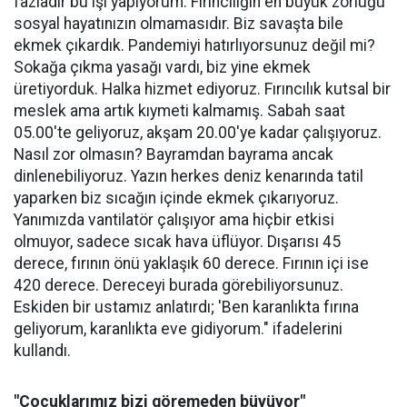
fazladır bu işi yapıyorum. Fırıncılığın en büyük zorluğu
sosyal hayatınızın olmamasıdır. Biz savaşta bile
ekmek çıkardık. Pandemiyi hatırlıyorsunuz değil mi?
Sokağa çıkma yasağı vardı, biz yine ekmek
üretiyorduk. Halka hizmet ediyoruz. Fırıncılık kutsal bir
meslek ama artık kıymeti kalmamış. Sabah saat
05.00'te geliyoruz, akşam 20.00'ye kadar çalışıyoruz.
Nasıl zor olmasın? Bayramdan bayrama ancak
dinlenebiliyoruz. Yazın herkes deniz kenarında tatil
yaparken biz sıcağın içinde ekmek çıkarıyoruz.
Yanımızda vantilatör çalışıyor ama hiçbir etkisi
olmuyor, sadece sıcak hava üflüyor. Dışarısı 45
derece, fırının önü yaklaşık 60 derece. Fırının içi ise
420 derece. Dereceyi burada görebiliyorsunuz.
Eskiden bir ustamız anlatırdı; 'Ben karanlıkta fırına
geliyorum, karanlıkta eve gidiyorum." ifadelerini
kullandı.
"Çocuklarımız bizi göremeden büyüyor"