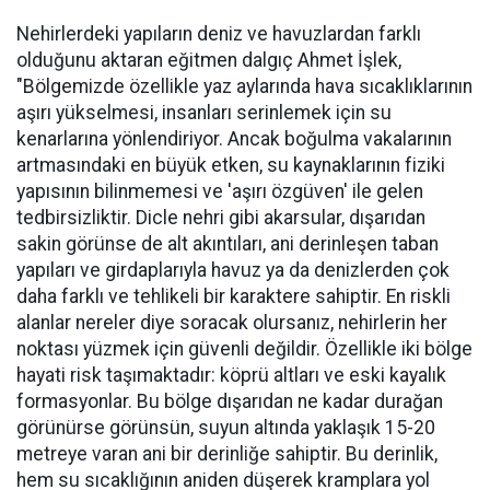
Nehirlerdeki yapıların deniz ve havuzlardan farklı
olduğunu aktaran eğitmen dalgıç Ahmet İşlek,
"Bölgemizde özellikle yaz aylarında hava sıcaklıklarının
aşırı yükselmesi, insanları serinlemek için su
kenarlarına yönlendiriyor. Ancak boğulma vakalarının
artmasındaki en büyük etken, su kaynaklarının fiziki
yapısının bilinmemesi ve 'aşırı özgüven' ile gelen
tedbirsizliktir. Dicle nehri gibi akarsular, dışarıdan
sakin görünse de alt akıntıları, ani derinleşen taban
yapıları ve girdaplarıyla havuz ya da denizlerden çok
daha farklı ve tehlikeli bir karaktere sahiptir. En riskli
alanlar nereler diye soracak olursanız, nehirlerin her
noktası yüzmek için güvenli değildir. Özellikle iki bölge
hayati risk taşımaktadır: köprü altları ve eski kayalık
formasyonlar. Bu bölge dışarıdan ne kadar durağan
görünürse görünsün, suyun altında yaklaşık 15-20
metreye varan ani bir derinliğe sahiptir. Bu derinlik,
hem su sıcaklığının aniden düşerek kramplara yol