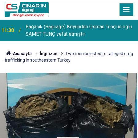
Bağacık (Bağcağê) Köyünden Osman Tunç'un oğlu
11:30
SAMET TUNÇ vefat etmiştir
PDR Uzmanı Muhammed Beşir Özçelik: Hiçbir
11:24
şekilde puana bakılmamalı, başarı sırasına göre
tercih yapılmalı
Anasayfa
İngilizce
Two men arrested for alleged drug
trafficking in southeastern Turkey