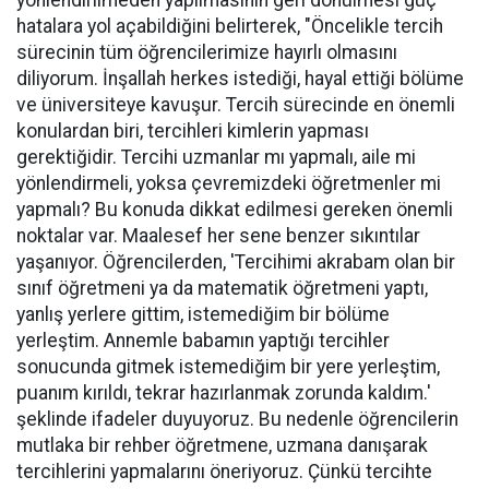
yönlendirilmeden yapılmasının geri dönülmesi güç
hatalara yol açabildiğini belirterek, "Öncelikle tercih
sürecinin tüm öğrencilerimize hayırlı olmasını
diliyorum. İnşallah herkes istediği, hayal ettiği bölüme
ve üniversiteye kavuşur. Tercih sürecinde en önemli
konulardan biri, tercihleri kimlerin yapması
gerektiğidir. Tercihi uzmanlar mı yapmalı, aile mi
yönlendirmeli, yoksa çevremizdeki öğretmenler mi
yapmalı? Bu konuda dikkat edilmesi gereken önemli
noktalar var. Maalesef her sene benzer sıkıntılar
yaşanıyor. Öğrencilerden, 'Tercihimi akrabam olan bir
sınıf öğretmeni ya da matematik öğretmeni yaptı,
yanlış yerlere gittim, istemediğim bir bölüme
yerleştim. Annemle babamın yaptığı tercihler
sonucunda gitmek istemediğim bir yere yerleştim,
puanım kırıldı, tekrar hazırlanmak zorunda kaldım.'
şeklinde ifadeler duyuyoruz. Bu nedenle öğrencilerin
mutlaka bir rehber öğretmene, uzmana danışarak
tercihlerini yapmalarını öneriyoruz. Çünkü tercihte