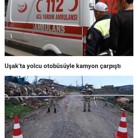
Uşak'ta yolcu otobüsüyle kamyon çarpıştı