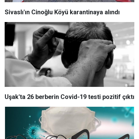
Sivaslı'ın Cinoğlu Köyü karantinaya alındı
Uşak'ta 26 berberin Covid-19 testi pozitif çıktı