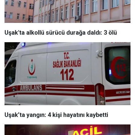
Uşak'ta alkollü sürücü durağa daldı: 3 ölü
Uşak’ta yangın: 4 kişi hayatını kaybetti