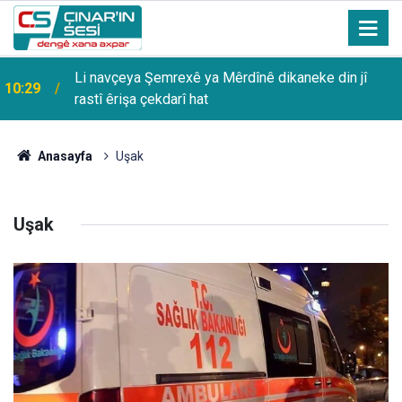
Li navçeya Şemrexê ya Mêrdînê dikaneke din jî
10:29
rastî êrişa çekdarî hat
Anasayfa
Uşak
Uşak