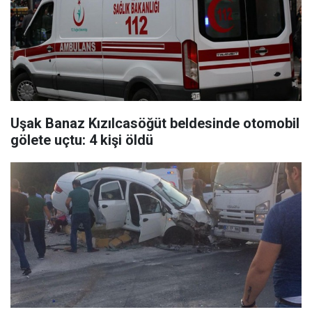
Uşak Banaz Kızılcasöğüt beldesinde otomobil
gölete uçtu: 4 kişi öldü