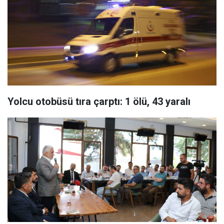
Yolcu otobüsü tıra çarptı: 1 ölü, 43 yaralı