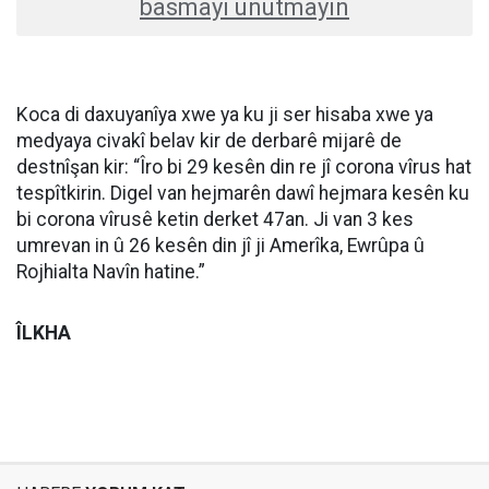
basmayı unutmayın
Koca di daxuyanîya xwe ya ku ji ser hisaba xwe ya
medyaya civakî belav kir de derbarê mijarê de
destnîşan kir: “Îro bi 29 kesên din re jî corona vîrus hat
tespîtkirin. Digel van hejmarên dawî hejmara kesên ku
bi corona vîrusê ketin derket 47an. Ji van 3 kes
umrevan in û 26 kesên din jî ji Amerîka, Ewrûpa û
Rojhialta Navîn hatine.”
ÎLKHA