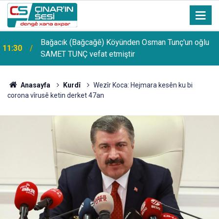
Bağacık (Bağcağê) Köyünden Osman Tunç'un oğlu
11:30
SAMET TUNÇ vefat etmiştir
Anasayfa
Kurdî
Wezîr Koca: Hejmara kesên ku bi
corona vîrusê ketin derket 47an