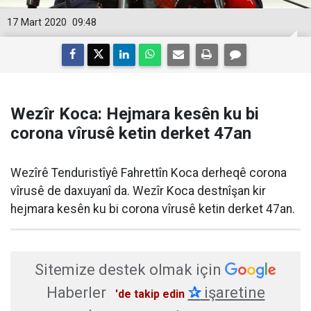
17 Mart 2020
09:48
Wezîr Koca: Hejmara kesên ku bi
corona vîrusê ketin derket 47an
Wezîrê Tenduristîyê Fahrettîn Koca derheqê corona
vîrusê de daxuyanî da. Wezîr Koca destnîşan kir
hejmara kesên ku bi corona vîrusê ketin derket 47an.
Sitemize destek olmak için
Haberler
✰
işaretine
'de takip edin