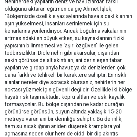
Nehirlerdeki yapıların deniz ve havuzlardan farklı
olduğunu aktaran eğitmen dalgıç Ahmet İşlek,
"Bölgemizde özellikle yaz aylarında hava sıcaklıklarının
aşırı yükselmesi, insanları serinlemek için su
kenarlarına yönlendiriyor. Ancak boğulma vakalarının
artmasındaki en büyük etken, su kaynaklarının fiziki
yapısının bilinmemesi ve 'aşırı özgüven' ile gelen
tedbirsizliktir. Dicle nehri gibi akarsular, dışarıdan
sakin görünse de alt akıntıları, ani derinleşen taban
yapıları ve girdaplarıyla havuz ya da denizlerden çok
daha farklı ve tehlikeli bir karaktere sahiptir. En riskli
alanlar nereler diye soracak olursanız, nehirlerin her
noktası yüzmek için güvenli değildir. Özellikle iki bölge
hayati risk taşımaktadır: köprü altları ve eski kayalık
formasyonlar. Bu bölge dışarıdan ne kadar durağan
görünürse görünsün, suyun altında yaklaşık 15-20
metreye varan ani bir derinliğe sahiptir. Bu derinlik,
hem su sıcaklığının aniden düşerek kramplara yol
açmasına neden olur hem de ciddi bir dip akıntısı