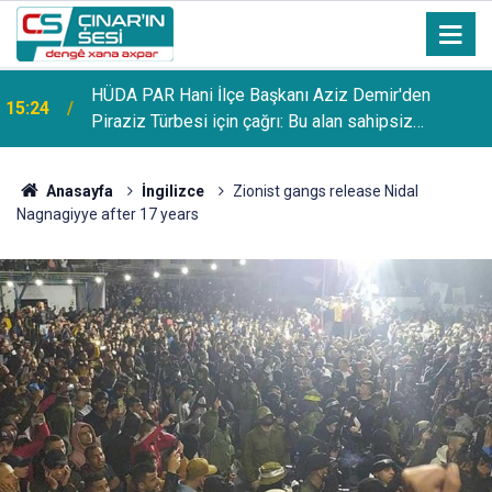
Diyarbakır’da 4 ayrı kurşunlama ve yaralama olayının
15:22
şüphelileri yakalandı
Anasayfa
İngilizce
Zionist gangs release Nidal
Nagnagiyye after 17 years