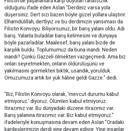
Filistin'de yaşananlara karşı duyulan rahatsızlık
olduğunu ifade eden Aslan "Derdiniz varsa yola
düşersiniz. Dert sizi bazen böyle güzel yollara ulaştırır.
Elhamdülillah, dertliyiz ve bu derdimizin yansıması da
Filistin Konvoyu. Biliyorsunuz, bir barış yalanı oldu. Adı
barış. Yalanla buladılar barış kelimesini ve dünyaya
böyle pazarladılar. Maalesef, barış yalanı bizde de
karşılık buldu. Toplumumuz da buna inandı. Neden
inandı? Çünkü Gazzeli ölmekten vazgeçmedi. Ama biz
onları seyretmekten, onların öldürülüşünü ve
yakılmasını görmekten bıktık, usandık, yorulduk.
Omuzumuza artık bir yük hâline geldi Gazze." dedi.
"Biz, Filistin Konvoyu olarak, 'mevcut durumu kabul
etmiyoruz.' diyoruz. Ölümleri kabul etmiyoruz.
İtirazımız var. Bu dünyadaki düzene itirazımız var.
Barış yalanına itirazımız var. Biz kabul etmiyoruz."
ifadeleriyle konuşmasına devam eden Aslan "Oradaki
kardeşlerimizin derdi yine devam ediyor. Yine insanlar