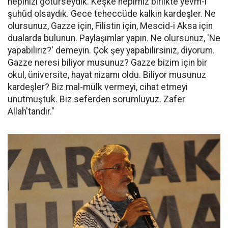
hepinizi götürseydik. Keşke hepimiz birlikte yevm-i
şuhûd olsaydık. Gece teheccüde kalkın kardeşler. Ne
olursunuz, Gazze için, Filistin için, Mescid-i Aksa için
dualarda bulunun. Paylaşımlar yapın. Ne olursunuz, 'Ne
yapabiliriz?' demeyin. Çok şey yapabilirsiniz, diyorum.
Gazze neresi biliyor musunuz? Gazze bizim için bir
okul, üniversite, hayat nizamı oldu. Biliyor musunuz
kardeşler? Biz mal-mülk vermeyi, cihat etmeyi
unutmuştuk. Biz seferden sorumluyuz. Zafer
Allah'tandır."