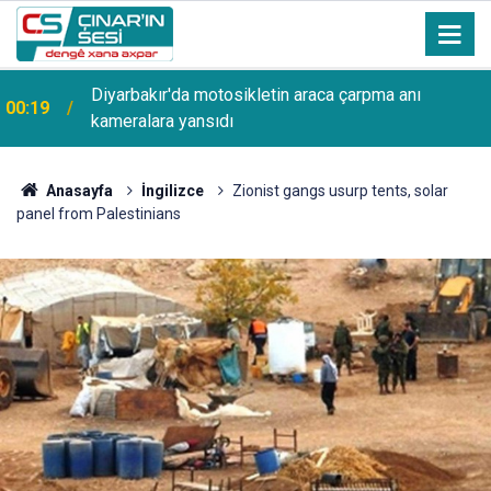
00:08
Filistin Konvoyu Diyarbakır'da şehir turu attı
Anasayfa
İngilizce
Zionist gangs usurp tents, solar
panel from Palestinians