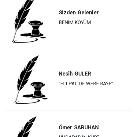
Sizden
Gelenler
BENİM KÖYÜM
Nesîh
GULER
"ELÎ PAL DE WERE RAYÊ"
Ömer
SARUHAN