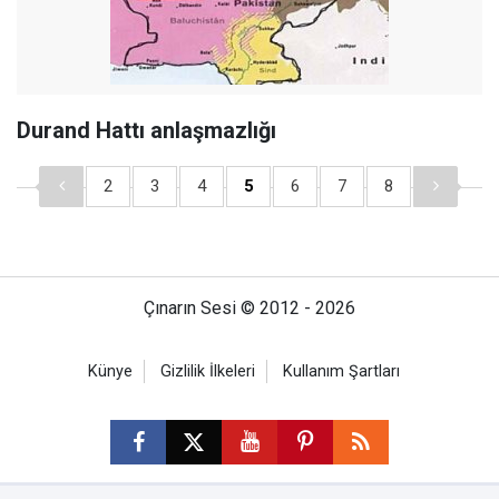
Durand Hattı anlaşmazlığı
2
3
4
5
6
7
8
Çınarın Sesi © 2012 - 2026
Künye
Gizlilik İlkeleri
Kullanım Şartları