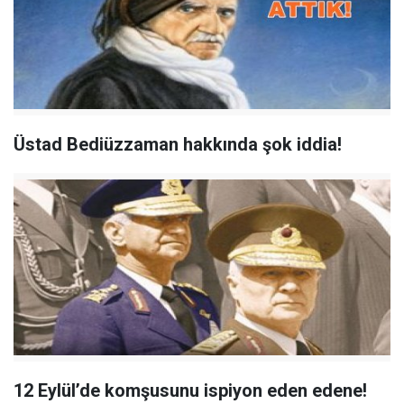
Üstad Bediüzzaman hakkında şok iddia!
12 Eylül’de komşusunu ispiyon eden edene!