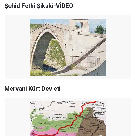
Şehid Fethi Şikaki-VİDEO
Mervani Kürt Devleti