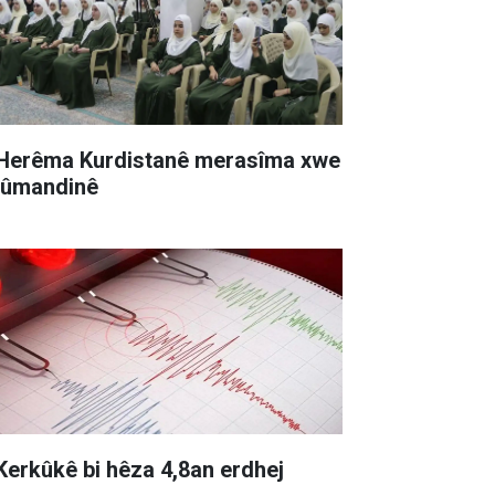
 Herêma Kurdistanê merasîma xwe
xûmandinê
 Kerkûkê bi hêza 4,8an erdhej