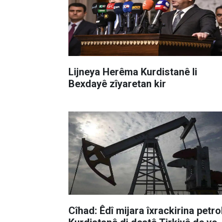
Lijneya Herêma Kurdistanê li
Bexdayê zîyaretan kir
Cîhad: Êdî mijara îxrackirina petro