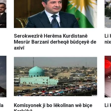
Serokwezîrê Herêma Kurdistanê
Li
Mesrûr Barzanî derheqê bûdçeyê de
ni
axivî
la
Komîsyonek ji bo lêkolînan wê biçe
Li