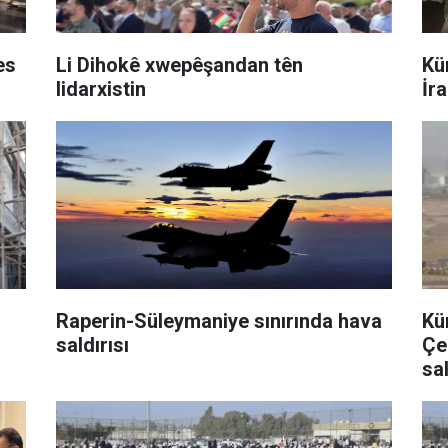
es
Li Dihokê xwepêşandan tên
Kü
lidarxistin
İra
Raperin-Süleymaniye sınırında hava
Kü
saldırısı
Çe
sal