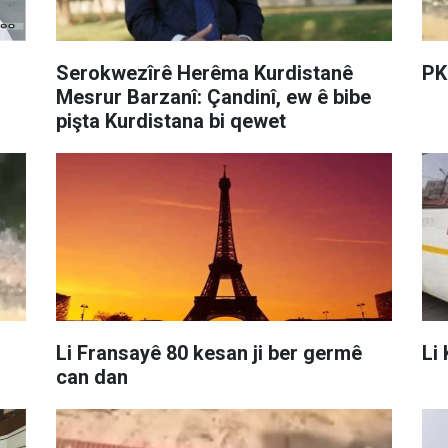
Serokwezîrê Herêma Kurdistanê
PK
Mesrur Barzanî: Çandinî, ew ê bibe
pişta Kurdistana bi qewet
Li Fransayê 80 kesan ji ber germê
Li
can dan