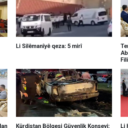
Li Silêmanîyê qeza: 5 mirî
Te
Ab
Fil
dan
Kürdistan Bölgesi Güvenlik Konseyi:
Li