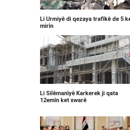
Li Urmiyê di qezaya trafîkê de 5 k
mirin
Li Silêmanîyê Karkerek ji qata
12emîn ket xwarê