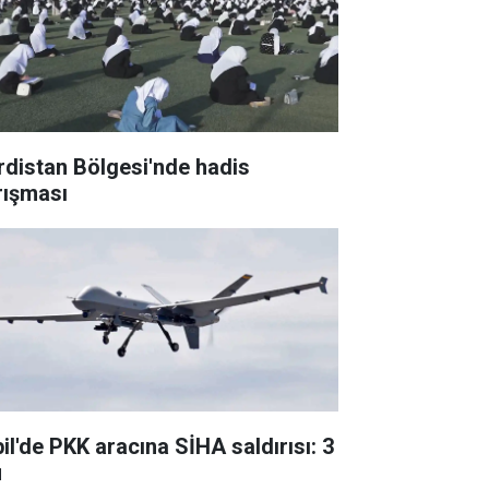
rdistan Bölgesi'nde hadis
rışması
bil'de PKK aracına SİHA saldırısı: 3
ü