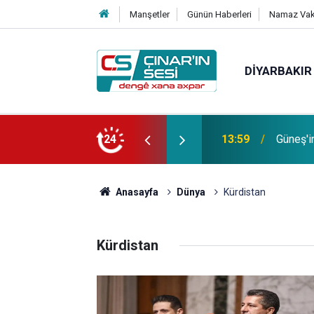
Manşetler
Günün Haberleri
Namaz Vaki
DIYARBAKIR
Bağacı
fotoğrafı çekildi
24
11:30
etmiştir
Anasayfa
Dünya
Kürdistan
Kürdistan