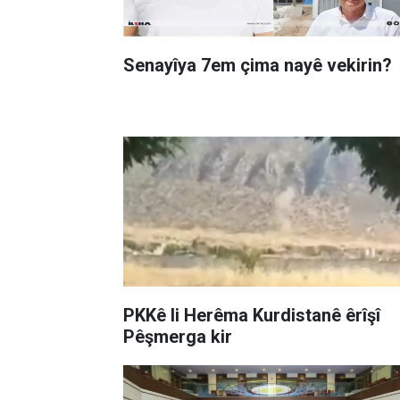
Senayîya 7em çima nayê vekirin?
PKKê li Herêma Kurdistanê êrîşî
Pêşmerga kir