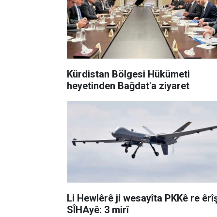
Kürdistan Bölgesi Hükümeti
heyetinden Bağdat'a ziyaret
Li Hewlêrê ji wesayîta PKKê re êrî
SÎHAyê: 3 mirî