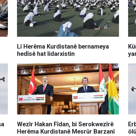
Li Herêma Kurdistanê bernameya
Kü
hedîsê hat lidarxistin
ya
şa
Wezîr Hakan Fîdan, bi Serokwezîrê
Er
Herêma Kurdistanê Mesrûr Barzanî
öl