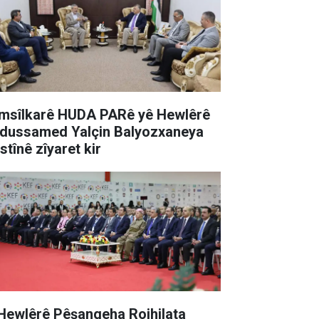
msîlkarê HUDA PARê yê Hewlêrê
dussamed Yalçin Balyozxaneya
istînê zîyaret kir
 Hewlêrê Pêşangeha Rojhilata