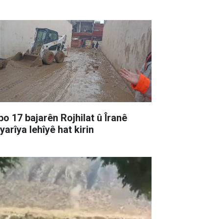
bo 17 bajarên Rojhilat û Îranê
yarîya lehîyê hat kirin