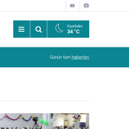
Diyarbakır
34 °C
PDR Uzmanı Muhammed Beşir Özçelik: Hiçbir şe
11:24
Günün tüm
haberleri
başarı sırasına göre tercih yapılmalı