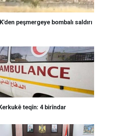
K'den peşmergeye bombalı saldırı
 Kerkukê teqîn: 4 birîndar