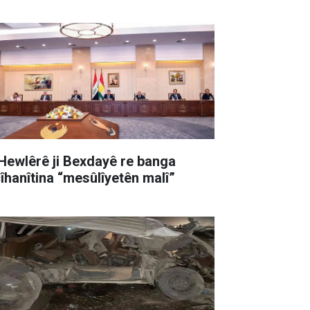
 Hewlêrê ji Bexdayê re banga
cîhanîtina “mesûlîyetên malî”