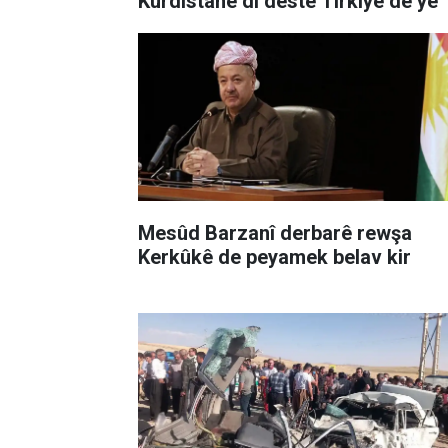
Kurdistanê di destê Tirkiyê de ye
Mesûd Barzanî derbarê rewşa
Kerkûkê de peyamek belav kir