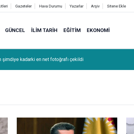
tleri
Gazeteler
Hava Durumu
Yazarlar
Arşiv
Sitene Ekle
GÜNCEL
İLIM TARIH
EĞITIM
EKONOMI
k (Bağcağê) Köyünden Osman Tunç'un oğlu SAMET TUNÇ vefat