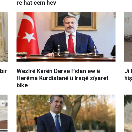
re hat cem hev
bir
Wezîrê Karên Derve Fîdan ew ê
Ji 
Herêma Kurdistanê û Iraqê zîyaret
hiş
bike