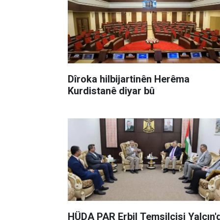
Dîroka hilbijartinên Herêma
Kurdistanê diyar bû
HÜDA PAR Erbil Temsilcisi Yalçın'