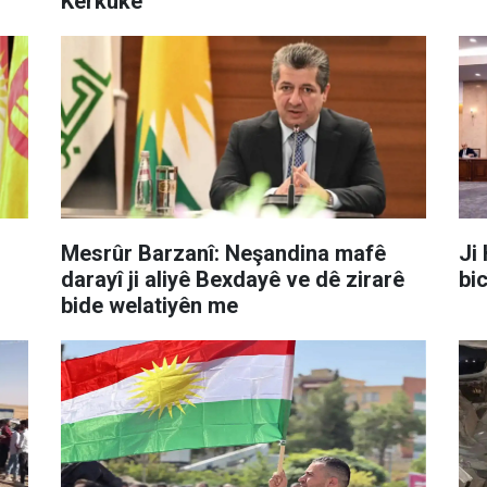
Kerkûkê
Mesrûr Barzanî: Neşandina mafê
Ji
darayî ji aliyê Bexdayê ve dê zirarê
bi
bide welatiyên me